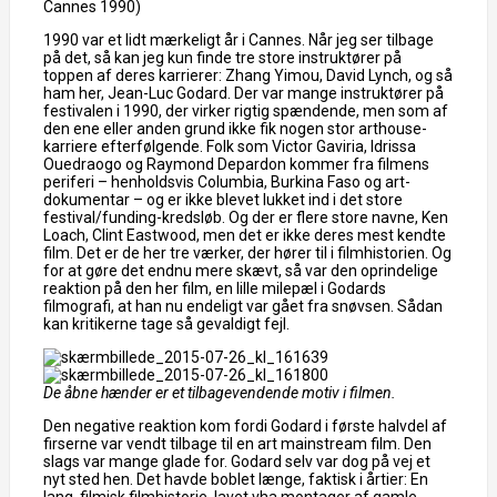
Cannes 1990)
1990 var et lidt mærkeligt år i Cannes. Når jeg ser tilbage
på det, så kan jeg kun finde tre store instruktører på
toppen af deres karrierer: Zhang Yimou, David Lynch, og så
ham her, Jean-Luc Godard. Der var mange instruktører på
festivalen i 1990, der virker rigtig spændende, men som af
den ene eller anden grund ikke fik nogen stor arthouse-
karriere efterfølgende. Folk som Victor Gaviria, Idrissa
Ouedraogo og Raymond Depardon kommer fra filmens
periferi – henholdsvis Columbia, Burkina Faso og art-
dokumentar – og er ikke blevet lukket ind i det store
festival/funding-kredsløb. Og der er flere store navne, Ken
Loach, Clint Eastwood, men det er ikke deres mest kendte
film. Det er de her tre værker, der hører til i filmhistorien. Og
for at gøre det endnu mere skævt, så var den oprindelige
reaktion på den her film, en lille milepæl i Godards
filmografi, at han nu endeligt var gået fra snøvsen. Sådan
kan kritikerne tage så gevaldigt fejl.
De åbne hænder er et tilbagevendende motiv i filmen.
Den negative reaktion kom fordi Godard i første halvdel af
firserne var vendt tilbage til en art mainstream film. Den
slags var mange glade for. Godard selv var dog på vej et
nyt sted hen. Det havde boblet længe, faktisk i årtier: En