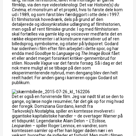
lang, filmisk filmhistorie, lavet vha montager af gamle
filmklip, via den nye videoteknologi. Det var
Histoire(s) du
Cinéma,
et monstrum af et projekt, hvis to første dele kom
ud i 1989, og som først blev færdiggjort i otte dele i 1997.
Et filmhistorisk hovedværk, dels på grund af den
detaljerede og idiosynkratiske udlægning af filmhistorien,
men også af rent filmiske grunde: I og med filmhistorien
skal fortælles via gamle klip og voiceover medførte det en
række eksperimenter i at konstruere narrativer ud af ren
billedsprog, symbolisme, og citater på lydsporet. Godard
har sidenhen i film efter film arbejdet i dette spor, og har
endda med
Goodbye to Language
og
The Image Book
fået
et eller andet meget forsinket kritiker-gennembrud for
stilen.
Nouvelle Vague
var det første forsøg. Så i dag er det
nok mere muligt at se tilbage på den som
eksperimenterende nybrud, men dengang blev den helt
reelt hadet. For anden gang i karrieren opgav Godard sit
publikum.
Det er også en forvirrende film. Jeg var nødt til at se den to
gange, og læse nogle resuméer, før det gik op for mig hvad
der foregik. Domiziana Giordano, kendt fra
Tarkovskij’s
Nostalghia,
spiller en komtesse involveret i
gigantiske kapitalistiske handler – de overtager Warner på
et tidspunkt. Legendariske Alain Delon –
L’Eclisse,
Leoparden –
spiller Roger Lennox, en vandrer, som
komtessen samler op efter han ligger døden nær i en
vejkant, hvorefter de indleder et forhold. Men midt i filmen