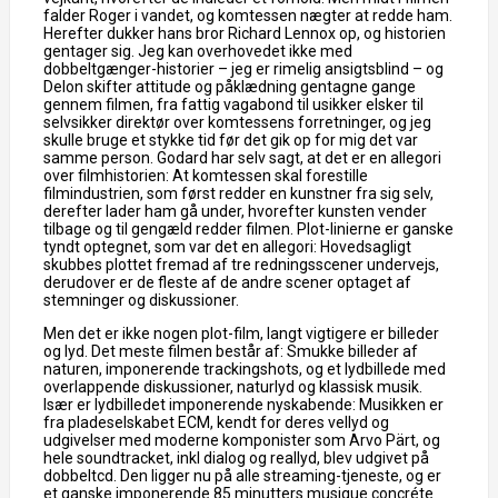
falder Roger i vandet, og komtessen nægter at redde ham.
Herefter dukker hans bror Richard Lennox op, og historien
gentager sig. Jeg kan overhovedet ikke med
dobbeltgænger-historier – jeg er rimelig ansigtsblind – og
Delon skifter attitude og påklædning gentagne gange
gennem filmen, fra fattig vagabond til usikker elsker til
selvsikker direktør over komtessens forretninger, og jeg
skulle bruge et stykke tid før det gik op for mig det var
samme person. Godard har selv sagt, at det er en allegori
over filmhistorien: At komtessen skal forestille
filmindustrien, som først redder en kunstner fra sig selv,
derefter lader ham gå under, hvorefter kunsten vender
tilbage og til gengæld redder filmen. Plot-linierne er ganske
tyndt optegnet, som var det en allegori: Hovedsagligt
skubbes plottet fremad af tre redningsscener undervejs,
derudover er de fleste af de andre scener optaget af
stemninger og diskussioner.
Men det er ikke nogen plot-film, langt vigtigere er billeder
og lyd. Det meste filmen består af: Smukke billeder af
naturen, imponerende trackingshots, og et lydbillede med
overlappende diskussioner, naturlyd og klassisk musik.
Især er lydbilledet imponerende nyskabende: Musikken er
fra pladeselskabet ECM, kendt for deres vellyd og
udgivelser med moderne komponister som Arvo Pärt, og
hele soundtracket, inkl dialog og reallyd, blev udgivet på
dobbeltcd. Den ligger nu på alle streaming-tjeneste, og er
et ganske imponerende 85 minutters musique concréte