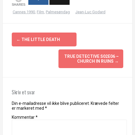
SHARES
Cannes 1990
,
Film
,
Palmesøndag
Jean-Luc Godard
Indlægsnavigation
←
THE LITTLE DEATH
TRUE DETECTIVE S02E06 –
CHURCH IN RUINS
→
Skriv et svar
Din e-mailadresse vil ikke blive publiceret.
Krævede felter
er markeret med
*
Kommentar
*