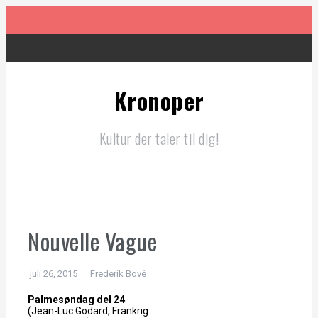
Videre
til
indhold
Drive
Kronoper
Resurrection
Kultur der taler til dig!
Marcello Mio
Alpha
Nouvelle Vague
The Dead Don’t Die
juli 26, 2015
Frederik Bové
Palmesøndag del 24
(Jean-Luc Godard, Frankrig
Paterson