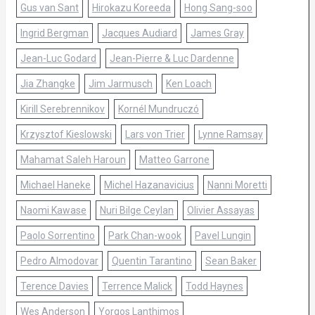
Gus van Sant
Hirokazu Koreeda
Hong Sang-soo
Ingrid Bergman
Jacques Audiard
James Gray
Jean-Luc Godard
Jean-Pierre & Luc Dardenne
Jia Zhangke
Jim Jarmusch
Ken Loach
Kirill Serebrennikov
Kornél Mundruczó
Krzysztof Kieslowski
Lars von Trier
Lynne Ramsay
Mahamat Saleh Haroun
Matteo Garrone
Michael Haneke
Michel Hazanavicius
Nanni Moretti
Naomi Kawase
Nuri Bilge Ceylan
Olivier Assayas
Paolo Sorrentino
Park Chan-wook
Pavel Lungin
Pedro Almodovar
Quentin Tarantino
Sean Baker
Terence Davies
Terrence Malick
Todd Haynes
Wes Anderson
Yorgos Lanthimos