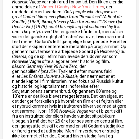
Nouvelle Vague
var nok forud for sin tid. Den fik en elendig
anmeldelse af
Vincent Canby i New York Times
, der
rundede af med svadaen:
‘Only people who despise the
great Godard films, everything from ”Breathless” (A Bout de
Souffle) (1959) through ”Every Man for Himself” (Sauve Qui
Peut la Vie) (1979), could be anything but saddened by this
one. The party’s over.’
Det er ganske hårde ord, men på sin
vis er det ganske rigtigt at ‘festen’ var ovre, hvis man med
fest mener Godard’s lettilgængelige firserperiode. Herefter
stod der eksperimenterende metafilm på programmet. Op
gennem halvfemserne arbejdede Godard på
Histoire(s) du
Cinéma
, og de spillefilm han lavede derudover var som
Nouvelle Vague
ofte allegorier over historie og film,
såsom
Germany Year 90 Nine Zero
, der
genindspiller
Alphaville
i Tyskland efter murens fald,
eller
Les Enfants Jouent a la Russie,
der nærmest er et
niende kapitel i filmhistorien, med fokus på Russisk kultur
og historie, og kapitalismens indførelse efter
Sovjetunionens sammenbrud. Op gennem 00’erne og
10’erne er det ikke blevet meget lettere. Det kan siges, at
det der gør forskellen på hvornår en film er et fejltrin eller
et nybrud kommer hvis instruktøren bliver ved med at gøre
det samme. Hvor i 1990
Nouvelle Vague
var et bizart skift
fra en instruktør, der ellers havde vundet sit publikum
tilbage, så må det her 25 år efter ses som en central film,
der igangsatte et skift over mod en stil Godard stadig ikke
er færdig med at udforske. Men filmverdenen er stadig
ikke kommet efter det. Godard bliver stadig først og