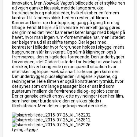
innovation. Men
Nouvelle Vague
‘s billedside er et stykke hen
ad vejen ganske klassisk, med de lange smukke
trackingshots og naturbilleder, hvilket skaber en fornem
kontrast til fandenivoldsk-heden i resten af filmen.
Kameraet kører op i trætoppe, og gang på gang frem og
tilbage. Først til højre, så til venstre. En enkelt gang gøres
der grin med det, hvor kameraet kører langs med bølger på
havet, hvor man ingen rum-fornemmelse har, men i stedet
ser bølgerne ud til at skifte tempo. Der leges med
kontraster i billeder hvor forgrunden holdes i skygge, mens
baggrunden står knivskarpt. Og så må klipningen også
fremhæves, den er ligeledes forrygende. Den underbygger
forvirringen, idet Godard, i stedet for tydeligt at vise hvad
der sker, bliver hængende i en anspændt situation hvor
intet sker, og klipper væk så snart forløsningen kommer.
Det underbygger pludseligheden i slagene, kyssene, og
redningerne. Hele filmen er også konstrueret rytmisk, hvor
det synes som om lange passager blot er sat ind som
pusterum imellem de forvirrende dialog- og plot-scener.
Der er ganske enkelt en syv-otte nyvindinger i den her film,
som hver især burde sikre den en sikker plads i
filmhistorien. Men det er lige knap hvad der skete.
Lys og skygge