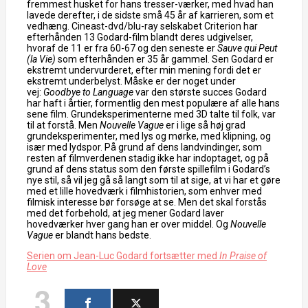
fremmest husket for hans tresser-værker, med hvad han
lavede derefter, i de sidste små 45 år af karrieren, som et
vedhæng. Cineast-dvd/blu-ray selskabet Criterion har
efterhånden 13 Godard-film blandt deres udgivelser,
hvoraf de 11 er fra 60-67 og den seneste er
Sauve qui Peut
(la Vie)
som efterhånden er 35 år gammel. Sen Godard er
ekstremt undervurderet, efter min mening fordi det er
ekstremt underbelyst. Måske er der noget under
vej:
Goodbye to Language
var den største succes Godard
har haft i årtier, formentlig den mest populære af alle hans
sene film. Grundeksperimenterne med 3D talte til folk, var
til at forstå. Men
Nouvelle Vague
er i lige så høj grad
grundeksperimenter, med lys og mørke, med klipning, og
især med lydspor. På grund af dens landvindinger, som
resten af filmverdenen stadig ikke har indoptaget, og på
grund af dens status som den første spillefilm i Godard’s
nye stil, så vil jeg gå så langt som til at sige, at vi har et gøre
med et lille hovedværk i filmhistorien, som enhver med
filmisk interesse bør forsøge at se. Men det skal forstås
med det forbehold, at jeg mener Godard laver
hovedværker hver gang han er over middel. Og
Nouvelle
Vague
er blandt hans bedste.
Serien om Jean-Luc Godard fortsætter med
In Praise of
Love
3