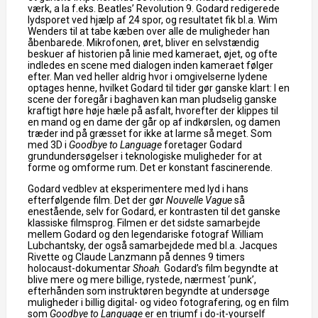
værk, a la f.eks. Beatles’ Revolution 9. Godard redigerede
lydsporet ved hjælp af 24 spor, og resultatet fik bl.a. Wim
Wenders til at tabe kæben over alle de muligheder han
åbenbarede. Mikrofonen, øret, bliver en selvstændig
beskuer af historien på linie med kameraet, øjet, og ofte
indledes en scene med dialogen inden kameraet følger
efter. Man ved heller aldrig hvor i omgivelserne lydene
optages henne, hvilket Godard til tider gør ganske klart: I en
scene der foregår i baghaven kan man pludselig ganske
kraftigt høre høje hæle på asfalt, hvorefter der klippes til
en mand og en dame der går op af indkørslen, og damen
træder ind på græsset for ikke at larme så meget. Som
med 3D i
Goodbye to Language
foretager Godard
grundundersøgelser i teknologiske muligheder for at
forme og omforme rum. Det er konstant fascinerende.
Godard vedblev at eksperimentere med lyd i hans
efterfølgende film. Det der gør
Nouvelle Vague
så
enestående, selv for Godard, er kontrasten til det ganske
klassiske filmsprog. Filmen er det sidste samarbejde
mellem Godard og den legendariske fotograf William
Lubchantsky, der også samarbejdede med bl.a. Jacques
Rivette og Claude Lanzmann på dennes 9 timers
holocaust-dokumentar
Shoah.
Godard’s film begyndte at
blive mere og mere billige, rystede, nærmest ‘punk’,
efterhånden som instruktøren begyndte at undersøge
muligheder i billig digital- og video fotografering, og en film
som
Goodbye to Language
er en triumf i do-it-yourself