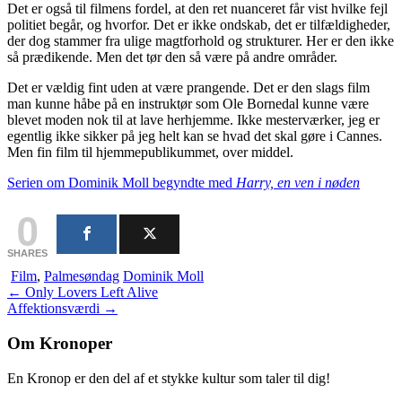
Det er også til filmens fordel, at den ret nuanceret får vist hvilke fejl
politiet begår, og hvorfor. Det er ikke ondskab, det er tilfældigheder,
der dog stammer fra ulige magtforhold og strukturer. Her er den ikke
så prædikende. Men det tør den så være på andre områder.
Det er vældig fint uden at være prangende. Det er den slags film
man kunne håbe på en instruktør som Ole Bornedal kunne være
blevet moden nok til at lave herhjemme. Ikke mesterværker, jeg er
egentlig ikke sikker på jeg helt kan se hvad det skal gøre i Cannes.
Men fin film til hjemmepublikummet, over middel.
Serien om Dominik Moll begyndte med
Harry, en ven i nøden
0
SHARES
Film
,
Palmesøndag
Dominik Moll
Indlægsnavigation
←
Only Lovers Left Alive
Affektionsværdi
→
Om Kronoper
En Kronop er den del af et stykke kultur som taler til dig!