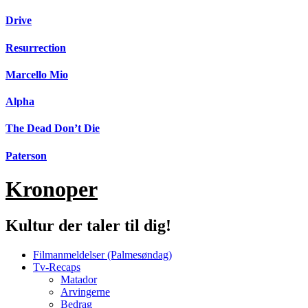
Videre
Drive
til
indhold
Resurrection
Marcello Mio
Alpha
The Dead Don’t Die
Paterson
Kronoper
Kultur der taler til dig!
Filmanmeldelser (Palmesøndag)
Tv-Recaps
Matador
Arvingerne
Bedrag