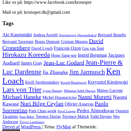
Like os på: https://www.facebook.com/kronoper
Mail os på: kronoper.dk@gmail.com
Tags
Aki Kaurismäki
Andrea Arnold
Bertrand Bonello
Apichatpong Weerasethakul
David
Bertrand Tavernier
Bruno Dumont
Cristian Mungiu
Cronenberg
Francois Ozon
David Lynch
Gus van Sant
Hirokazu Koreeda
Jacques
Ingrid Bergman
Hong Sang-soo
Jean-Pierre &
Jean-Luc Godard
Audiard
James Gray
Ken
Luc Dardenne
Jim Jarmusch
Jia Zhangke
Loach
Krzysztof Kieslowski
Kirill Serebrennikov
Kornél Mundruczó
Lars von Trier
Matteo Garrone
Lynne Ramsay
Mahamat Saleh Haroun
Michael Haneke
Nanni Moretti
Naomi
Michel Hazanavicius
Nuri Bilge Ceylan
Paolo
Kawase
Olivier Assayas
Sorrentino
Pedro Almodovar
Park Chan-wook
Quentin
Pavel Lungin
Tarantino
Terence Davies
Terrence Malick
Todd Haynes
Wes
Sean Baker
Anderson
Yorgos Lanthimos
Drevet af WordPress
|
Tema:
FlyMag
af Themeisle.