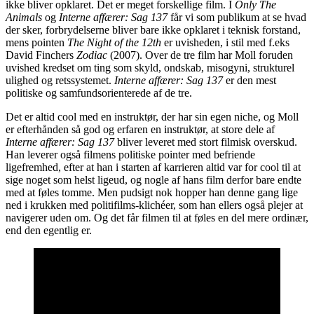
ikke bliver opklaret. Det er meget forskellige film. I
Only The
Animals
og
Interne affærer: Sag 137
får vi som publikum at se hvad
der sker, forbrydelserne bliver bare ikke opklaret i teknisk forstand,
mens pointen
The Night of the 12th
er uvisheden, i stil med f.eks
David Finchers
Zodiac
(2007). Over de tre film har Moll foruden
uvished kredset om ting som skyld, ondskab, misogyni, strukturel
ulighed og retssystemet.
Interne affærer: Sag 137
er den mest
politiske og samfundsorienterede af de tre.
Det er altid cool med en instruktør, der har sin egen niche, og Moll
er efterhånden så god og erfaren en instruktør, at store dele af
Interne affærer: Sag 137
bliver leveret med stort filmisk overskud.
Han leverer også filmens politiske pointer med befriende
ligefremhed, efter at han i starten af karrieren altid var for cool til at
sige noget som helst ligeud, og nogle af hans film derfor bare endte
med at føles tomme. Men pudsigt nok hopper han denne gang lige
ned i krukken med politifilms-klichéer, som han ellers også plejer at
navigerer uden om. Og det får filmen til at føles en del mere ordinær,
end den egentlig er.