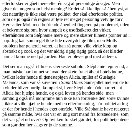
efterforsker er gået mere efter én sag af personlige årsager. Men
giver det nogen som helst mening? Er det så ikke lige så åbenlyst, at
det naturligvis ikke skal være politiet, der skal efterforske politiet,
som de jo også må regnes at føle ret meget personlig velvilje for?
Her sætter Moll med befriende åbenhed fingeren på problemet, uden
at bekymre sig om, hvor simpelt og usofistikeret det virker,
efterhånden som Stéphanie mere og mere skærer filmens pointer ud i
pap. Jeg kan som regel ikke lide overtydelige film, men Molls
problem har generelt været, at han så gerne ville virke klog og
abstrakt og cool, og det var aldrig rigtig rigtig godt, så det klæder
ham at komme ned på jorden. Han er blevet god med alderen.
Det ser man også i filmens stærkeste subplot. Stéphanie regner ud, at
man måske har kunnet se hvad der skete fra et åbent hotelvindue,
hvilket leder hende til tjenestepigen Alicia, spillet af Guslagie
Malanda, som var så suveræn i
Saint Omer.
Samspillet mellem de to
kvinder bliver hurtigt komplekst, hvor Stéphanie både har ret i at
Alicia bør hjælpe hende, og også loven på hendes side, men
samtidig også må indrømme hun ikke kan fortænke den sorte kvinde
i ikke at ville hjælpe hende med en efterforskning, når politiet aldrig
er der for hende i hendes eget område. Ville Stéphanie have reageret
på samme måde, hvis det var en ung sort mand fra forstæderne, som
det var gået ud over? Og hvilken forskel gør det, for politibetjentene
som gør den her slags er jo de samme.