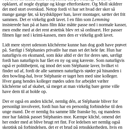
opklaret, af nogle dygtige og kloge efterforskere. Og Moll skildrer
det med stort overskud. Netop fordi vi har set hvad der sker så
mange gange før, så krydsklipper han, laver montager, sætter det frit
sammen. Det er virkelig godt lavet. I en film som
Lemming
insisterede han på at hans film ikke måtte passe ned i normale kasser,
men endte med at det rent æstetisk blev ret så ordinært. Her passer
filmen lige ned i krimi-kassen, men den er virkelig godt lavet.
Lidt mere styret udenom klichéerne kunne han dog godt have prøvet
på. Særligt i Stéphanies privatliv har man set det hele før. Hun har
naturligvis en eksmand, som ikke altid er der for deres søn, særligt
fordi han naturligvis har fået en ny og ung kæreste. Som naturligvis
også er politibetjent, og imod det som Stéphanie laver, hvilket vi
finder ud af, fordi de alle sammen naturligvis støder på hinanden i
den bowling-hal, hvor Stéphanie er taget hen med sine kolleger.
Hver gang hendes kolleger mødes uden for arbejdet vælter
klichéerne ud af skabet, så meget at man virkelig bare gerne ville
have dem til at holde op.
Der er også en anden kliché, nemlig dén, at Stéphanie bliver for
personligt involveret, fordi hun har en personlig forbindelse til den
unge mand. De er nemlig fra samme lille franske by, og mandens
mor har faktisk passet Stéphanies mor. Kæmpe kliché, omend det
her ender med at blive brugt ret fint. For ledelsen ser nemlig også
skeptisk på forbindelsen, det er et brud på retssikkerheden, hvis en