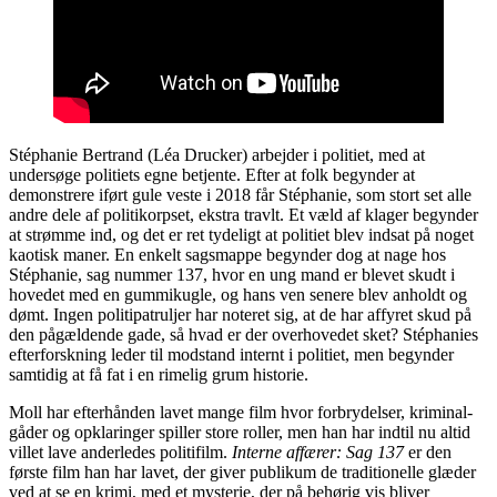
Stéphanie Bertrand (Léa Drucker) arbejder i politiet, med at
undersøge politiets egne betjente. Efter at folk begynder at
demonstrere iført gule veste i 2018 får Stéphanie, som stort set alle
andre dele af politikorpset, ekstra travlt. Et væld af klager begynder
at strømme ind, og det er ret tydeligt at politiet blev indsat på noget
kaotisk maner. En enkelt sagsmappe begynder dog at nage hos
Stéphanie, sag nummer 137, hvor en ung mand er blevet skudt i
hovedet med en gummikugle, og hans ven senere blev anholdt og
dømt. Ingen politipatruljer har noteret sig, at de har affyret skud på
den pågældende gade, så hvad er der overhovedet sket? Stéphanies
efterforskning leder til modstand internt i politiet, men begynder
samtidig at få fat i en rimelig grum historie.
Moll har efterhånden lavet mange film hvor forbrydelser, kriminal-
gåder og opklaringer spiller store roller, men han har indtil nu altid
villet lave anderledes politifilm.
Interne affærer: Sag 137
er den
første film han har lavet, der giver publikum de traditionelle glæder
ved at se en krimi, med et mysterie, der på behørig vis bliver