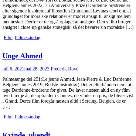
BelgienCannes 2022, 75 Anniversary Prize) Dardenne-brødrene er
efter sigende inspireret af filosoffen Emmanuel Lévinas teori om, at
grundlaget for moralske relationer er mødet ansigt-til-ansigt mellem
mennesker. Derfor er de også optaget af ansigter. Deres film bruger
ansigtet i close-up ganske strategisk, så det bevarer sin moralske […]
Film
,
Palmesøndag
Unge Ahmed
juli 6, 2021
maj 28, 2023
Frederik Bové
Palmesange del 251(Le jeune Ahmed, Jean-Pierre & Luc Dardenne,
BelgienCannes 2019, Bedste Instruktør) Det er efterhånden nemt at
tage Dardenne-brødrene for givet. De laver næsten altid en ny film
hvert tredje år, de optræder i Cannes, de vinder en pris, de bliver vist
i Grand. Deres film foregår næsten altid i Seraing, Belgien, de er
[…]
Film
,
Palmesøndag
Kvinde, ukendt