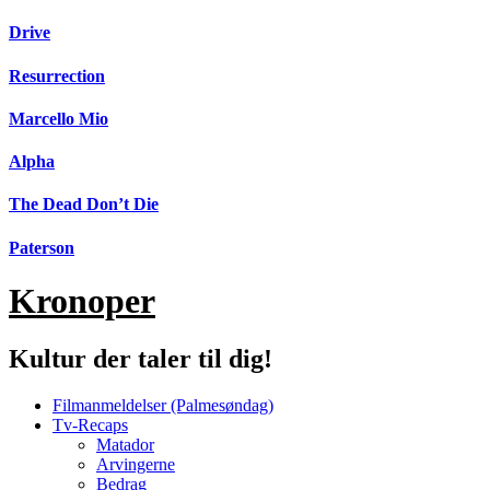
Videre
Drive
til
indhold
Resurrection
Marcello Mio
Alpha
The Dead Don’t Die
Paterson
Kronoper
Kultur der taler til dig!
Filmanmeldelser (Palmesøndag)
Tv-Recaps
Matador
Arvingerne
Bedrag