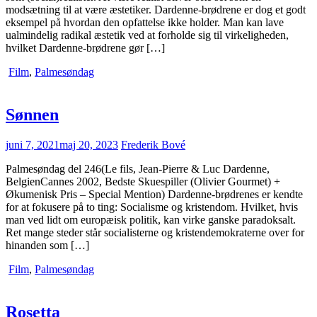
modsætning til at være æstetiker. Dardenne-brødrene er dog et godt
eksempel på hvordan den opfattelse ikke holder. Man kan lave
ualmindelig radikal æstetik ved at forholde sig til virkeligheden,
hvilket Dardenne-brødrene gør […]
Film
,
Palmesøndag
Sønnen
juni 7, 2021
maj 20, 2023
Frederik Bové
Palmesøndag del 246(Le fils, Jean-Pierre & Luc Dardenne,
BelgienCannes 2002, Bedste Skuespiller (Olivier Gourmet) +
Økumenisk Pris – Special Mention) Dardenne-brødrenes er kendte
for at fokusere på to ting: Socialisme og kristendom. Hvilket, hvis
man ved lidt om europæisk politik, kan virke ganske paradoksalt.
Ret mange steder står socialisterne og kristendemokraterne over for
hinanden som […]
Film
,
Palmesøndag
Rosetta