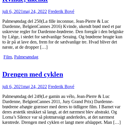
juli 6, 2021
maj 24, 2022
Frederik Bové
Palmesøndag del 250(La fille inconnue, Jean-Pierre & Luc
Dardenne, BelgienCannes 2016) Kvinde, ukendt brød med et par
uskrevne regler for Dardenne-brødrene. Den foregår i den belgiske
by Liège, i stedet for sædvanlige Seraing. Og brødrene brugte kun
to år på at lave den, frem for de sædvanlige tre. Hvad bliver det
næste, at de dropper […]
Film
,
Palmesøndag
Drengen med cyklen
juli 6, 2021
maj 24, 2022
Frederik Bové
Palmesøndag del 249(Le gamin au vélo, Jean-Pierre & Luc
Dardenne, BelgienCannes 2011, Jury Grand Prix) Dardenne-
brødrene afsøgte grænser med deres to tidligere film. I Barnet var
deres æstetik strukket så langt, at det nærmest blev abstrakt. Og
Lorna’s Silence var så plotmæssigt anderledes, at det nærmest
kæntrede. Drengen med cyklen er langt mere afslappet. Man […]