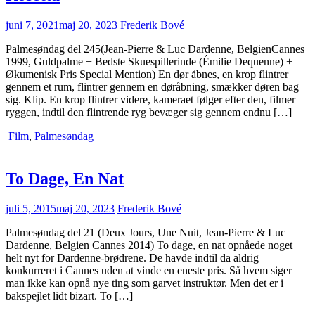
juni 7, 2021
maj 20, 2023
Frederik Bové
Palmesøndag del 245(Jean-Pierre & Luc Dardenne, BelgienCannes
1999, Guldpalme + Bedste Skuespillerinde (Émilie Dequenne) +
Økumenisk Pris Special Mention) En dør åbnes, en krop flintrer
gennem et rum, flintrer gennem en døråbning, smækker døren bag
sig. Klip. En krop flintrer videre, kameraet følger efter den, filmer
ryggen, indtil den flintrende ryg bevæger sig gennem endnu […]
Film
,
Palmesøndag
To Dage, En Nat
juli 5, 2015
maj 20, 2023
Frederik Bové
Palmesøndag del 21 (Deux Jours, Une Nuit, Jean-Pierre & Luc
Dardenne, Belgien Cannes 2014) To dage, en nat opnåede noget
helt nyt for Dardenne-brødrene. De havde indtil da aldrig
konkurreret i Cannes uden at vinde en eneste pris. Så hvem siger
man ikke kan opnå nye ting som garvet instruktør. Men det er i
bakspejlet lidt bizart. To […]