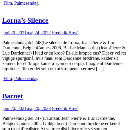
Film
,
Palmesøndag
Lorna’s Silence
juni 20, 2021
maj 24, 2022
Frederik Bové
Palmesøndag del 248(Le silence de Lorna, Jean-Pierre & Luc
Dardenne, BelgienCannes 2008, Bedste Manuskript (Jean-Pierre &
Luc Dardenne)) Hvad er en krop? Er alle kroppe ens? Det er vel ret
vigtige spørgsmål hvis man, som Dardenne-brødrene, kalder sit
kamera for et ‘krops-kamera’ (camera-corps). I nogle af Dardenne-
brødrenes film er det som om at kroppene nærmest […]
Film
,
Palmesøndag
Barnet
juni 20, 2021
maj 20, 2023
Frederik Bové
Palmesøndag del 247(L’Enfant, Jean-Pierre & Luc Dardenne,
BelgienCannes 2005, Guldpalmen) Dardenne-brødrene er kendt
som (social)realister. At være realist bliver ofte set som en