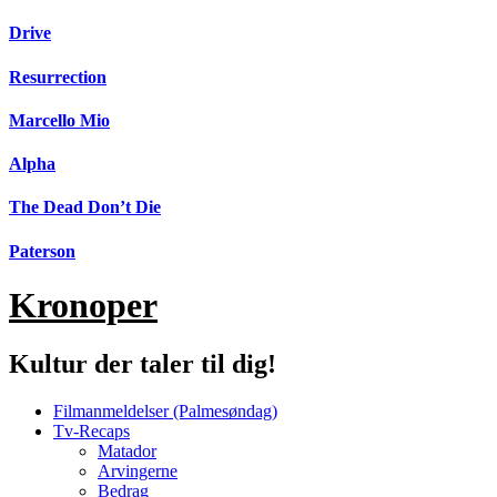
Videre
Drive
til
indhold
Resurrection
Marcello Mio
Alpha
The Dead Don’t Die
Paterson
Kronoper
Kultur der taler til dig!
Filmanmeldelser (Palmesøndag)
Tv-Recaps
Matador
Arvingerne
Bedrag