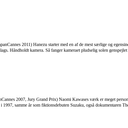
nnes 2011) Hanezu starter med en af de mest særlige og egensindige
lags. Håndholdt kamera. Så fanger kameraet pludselig solen genspejlet
es 2007, Jury Grand Prix) Naomi Kawases værk er meget personligt,
 hun i 1997, samme år som fiktionsdebuten Suzaku, også dokumentaren T