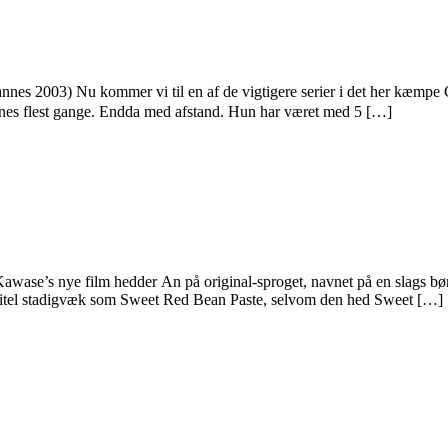
003) Nu kommer vi til en af de vigtigere serier i det her kæmpe Ca
Cannes flest gange. Endda med afstand. Hun har været med 5 […]
 Kawase’s nye film hedder An på original-sproget, navnet på en slags b
ke titel stadigvæk som Sweet Red Bean Paste, selvom den hed Sweet […]