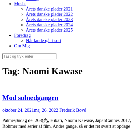
Musik
Årets danske plader 2021
Årets danske plader 2022
Årets danske plader 2023
Årets danske plader 2024
Årets danske plader 2025
Foredrag
Når lande går i sort
Om Mig
Søg
efter:
Tag:
Naomi Kawase
Mod solnedgangen
oktober 24, 2021
maj 26, 2022
Frederik Bové
Palmesøndag del 268(光, Hikari, Naomi Kawase, JapanCannes 2017, Økume
Rohmer med serier af film. Andre gange, så er det ret svært at opdage m