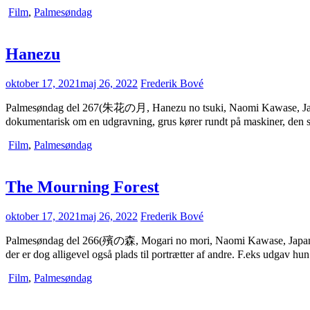
Film
,
Palmesøndag
Hanezu
oktober 17, 2021
maj 26, 2022
Frederik Bové
Palmesøndag del 267(朱花の月, Hanezu no tsuki, Naomi Kawase, JapanCa
dokumentarisk om en udgravning, grus kører rundt på maskiner, den s
Film
,
Palmesøndag
The Mourning Forest
oktober 17, 2021
maj 26, 2022
Frederik Bové
Palmesøndag del 266(殯の森, Mogari no mori, Naomi Kawase, JapanCann
der er dog alligevel også plads til portrætter af andre. F.eks udgav
Film
,
Palmesøndag