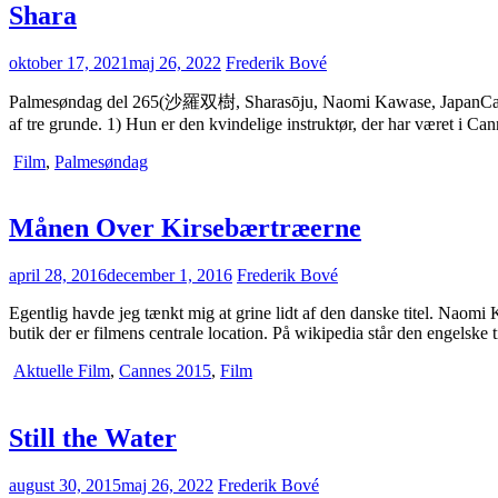
Shara
oktober 17, 2021
maj 26, 2022
Frederik Bové
Palmesøndag del 265(沙羅双樹, Sharasōju, Naomi Kawase, JapanCannes 2
af tre grunde. 1) Hun er den kvindelige instruktør, der har været i 
Film
,
Palmesøndag
Månen Over Kirsebærtræerne
april 28, 2016
december 1, 2016
Frederik Bové
Egentlig havde jeg tænkt mig at grine lidt af den danske titel. Naomi
butik der er filmens centrale location. På wikipedia står den engels
Aktuelle Film
,
Cannes 2015
,
Film
Still the Water
august 30, 2015
maj 26, 2022
Frederik Bové