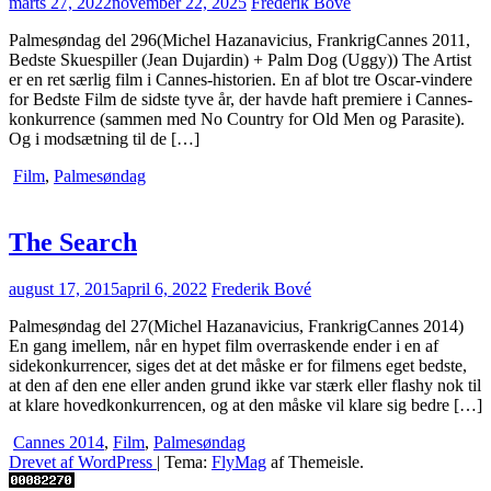
marts 27, 2022
november 22, 2025
Frederik Bové
Palmesøndag del 296(Michel Hazanavicius, FrankrigCannes 2011,
Bedste Skuespiller (Jean Dujardin) + Palm Dog (Uggy)) The Artist
er en ret særlig film i Cannes-historien. En af blot tre Oscar-vindere
for Bedste Film de sidste tyve år, der havde haft premiere i Cannes-
konkurrence (sammen med No Country for Old Men og Parasite).
Og i modsætning til de […]
Film
,
Palmesøndag
The Search
august 17, 2015
april 6, 2022
Frederik Bové
Palmesøndag del 27(Michel Hazanavicius, FrankrigCannes 2014)
En gang imellem, når en hypet film overraskende ender i en af
sidekonkurrencer, siges det at det måske er for filmens eget bedste,
at den af den ene eller anden grund ikke var stærk eller flashy nok til
at klare hovedkonkurrencen, og at den måske vil klare sig bedre […]
Cannes 2014
,
Film
,
Palmesøndag
Drevet af WordPress
|
Tema:
FlyMag
af Themeisle.