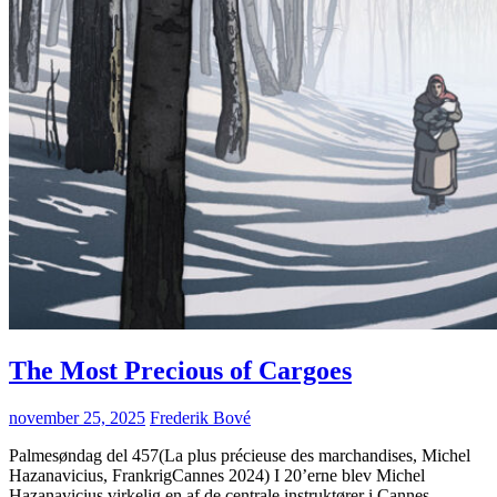
The Most Precious of Cargoes
november 25, 2025
Frederik Bové
Palmesøndag del 457(La plus précieuse des marchandises, Michel
Hazanavicius, FrankrigCannes 2024) I 20’erne blev Michel
Hazanavicius virkelig en af de centrale instruktører i Cannes,