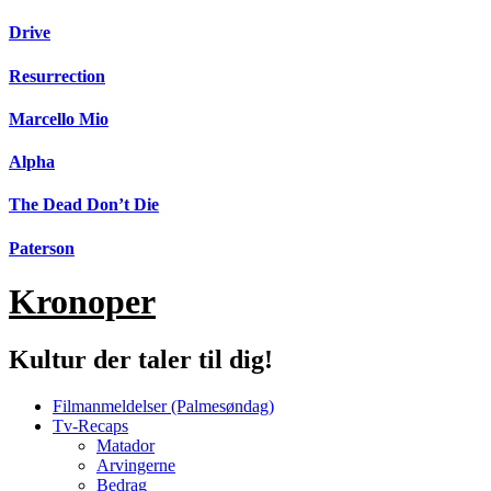
Videre
Drive
til
indhold
Resurrection
Marcello Mio
Alpha
The Dead Don’t Die
Paterson
Kronoper
Kultur der taler til dig!
Filmanmeldelser (Palmesøndag)
Tv-Recaps
Matador
Arvingerne
Bedrag