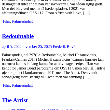
desuagtet at intet af det han var involveret i, var sådan rigtig godt.
Men det blev ved med at få hæderspladser. I 2021 var
afslutningsfilmen OSS 117: From Africa with Love, […]
Film
,
Palmesøndag
Redoubtable
april 5, 2022
november 25, 2025
Frederik Bové
Palmesøndag del 297(Le Redoubtable, Michel Hazanavicius,
FrankrigCannes 2017) Michel Hazanavicius’ Cannes-karriere kan
nærmest kaldes én lang kamp for at blive taget seriøst. Han var
kendt for James Bond parodierne om OSS117, men blev så i sidste
øjeblik puttet i konkurrence i 2011 med The Artist. Den vandt
selvfølgelig stort, særligt til Oscar, men var samtidig […]
Film
,
Palmesøndag
The Artist