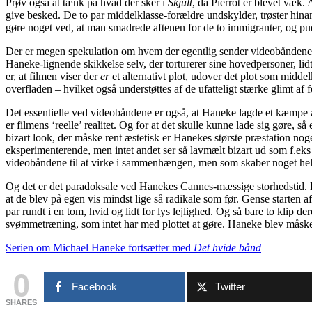
Prøv også at tænk på hvad der sker i
Skjult
, da Pierrot er blevet væk.
give besked. De to par middelklasse-forældre undskylder, trøster hina
gøre noget ved, at man smadrede aftenen for de to immigranter, og puds
Der er megen spekulation om hvem der egentlig sender videobåndene, 
Haneke-lignende skikkelse selv, der torturerer sine hovedpersoner, lid
er, at filmen viser der
er
et alternativt plot, udover det plot som midde
overfladen – hvilket også understøttes af de ufatteligt stærke glimt af f
Det essentielle ved videobåndene er også, at Haneke lagde et kæmpe arbej
er filmens ‘reelle’ realitet. Og for at det skulle kunne lade sig gøre, så
bizart look, der måske rent æstetisk er Hanekes største præstation n
eksperimenterende, men intet andet ser så lavmælt bizart ud som f.eks
videobåndene til at virke i sammenhængen, men som skaber noget helt
Og det er det paradoksale ved Hanekes Cannes-mæssige storhedstid. Han
at de blev på egen vis mindst lige så radikale som før. Gense starten a
par rundt i en tom, hvid og lidt for lys lejlighed. Og så bare to klip de
svømmetræning, som intet har med plottet at gøre. Haneke blev mås
Serien om Michael Haneke fortsætter med
Det hvide bånd
0
Facebook
Twitter
SHARES