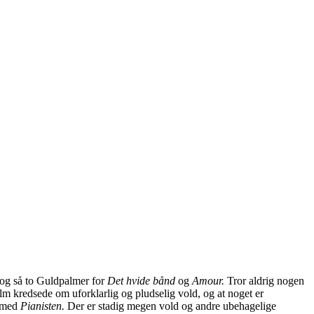
og så to Guldpalmer for
Det hvide bånd
og
Amour.
Tror aldrig nogen
lm kredsede om uforklarlig og pludselig vold, og at noget er
g med
Pianisten.
Der er stadig megen vold og andre ubehagelige