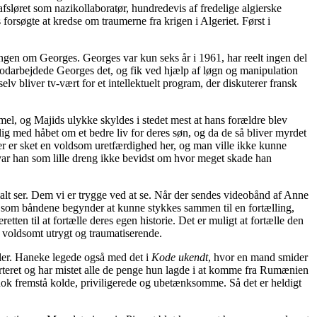
fsløret som nazikollaboratør, hundredevis af fredelige algierske
 forsøgte at kredse om traumerne fra krigen i Algeriet. Først i
ngen om Georges. Georges var kun seks år i 1961, har reelt ingen del
 modarbejdede Georges det, og fik ved hjælp af løgn og manipulation
selv bliver tv-vært for et intellektuelt program, der diskuterer fransk
mmel, og Majids ulykke skyldes i stedet mest at hans forældre blev
lig med håbet om et bedre liv for deres søn, og da de så bliver myrdet
 Der er sket en voldsom uretfærdighed her, og man ville ikke kunne
e var han som lille dreng ikke bevidst om hvor meget skade han
malt ser. Dem vi er trygge ved at se. Når der sendes videobånd af Anne
den som båndene begynder at kunne stykkes sammen til en fortælling,
tten til at fortælle deres egen historie. Det er muligt at fortælle den
s
voldsomt utrygt og traumatiserende.
kler. Haneke legede også med det i
Kode ukendt
, hvor en mand smider
porteret og har mistet alle de penge hun lagde i at komme fra Rumænien
os nok fremstå kolde, priviligerede og ubetænksomme. Så det er heldigt