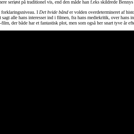
re seriøst på traditionel vis, end den måde han f.eks skildrede Bennys
k forklaringsniveau. I
Det hvide bånd
er volden overdetermineret af hist
 sagt alle hans interesser ind i filmen, fra hans mediekritik, over hans i
-film, der både har et fantastisk plot, men som også her snart tyve år eft