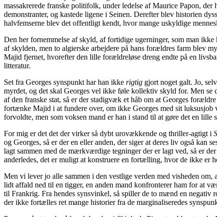
massakrerede franske politifolk, under ledelse af Maurice Papon, der h
demonstranter, og kastede ligene i Seinen. Derefter blev historien dysse
halvfemserne blev det offentligt kendt, hvor mange uskyldige menneske
Den her fornemmelse af skyld, af fortidige ugerninger, som man ikke 
af skylden, men to algierske arbejdere på hans forældres farm blev my
Majid fjernet, hvorefter den lille forældreløse dreng endte på en livsbane
litteratur.
Set fra Georges synspunkt har han ikke
rigtig
gjort noget galt. Jo, se
myrdet, og det skal Georges vel ikke føle kollektiv skyld for. Men se 
af den franske stat, så er der stadigvæk et håb om at Georges forældre 
fortænke Majid i at fundere over, om ikke Georges med sit luksusjob vi
forvoldte, men som voksen mand er han i stand til at gøre det en lille 
For mig er det det der virker så dybt urovækkende og thriller-agtigt i
S
og Georges, så er der en eller anden, der siger at deres liv også kan
lagt sammen med de mærkværdige tegninger der er lagt ved, så er der også
anderledes, det er muligt at konstruere en fortælling, hvor de ikke e
Men vi lever jo alle sammen i den vestlige verden med visheden om, at
lidt affald ned til en tigger, en anden mand konfronterer ham for at 
til Frankrig. Fra hendes synsvinkel, så spiller de to mænd en negativ r
der ikke fortælles ret mange historier fra de marginaliseredes synspunk