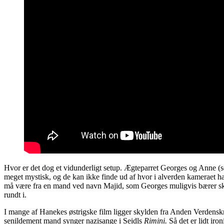
Hvor er det dog et vidunderligt setup. Ægteparret Georges og Anne (
meget mystisk, og de kan ikke finde ud af hvor i alverden kameraet har
må være fra en mand ved navn Majid, som Georges muligvis bærer skylde
rundt i.
I mange af Hanekes østrigske film ligger skylden fra Anden Verdensk
senildement mand synger nazisange i Seidls
Rimini.
Så det er lidt iro