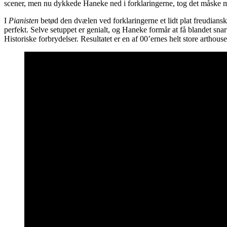
scener, men nu dykkede Haneke ned i forklaringerne, tog det måske me
I
Pianisten
betød den dvælen ved forklaringerne et lidt plat freudians
perfekt. Selve setuppet er genialt, og Haneke formår at få blandet snart
Historiske forbrydelser. Resultatet er en af 00’ernes helt store arthouse