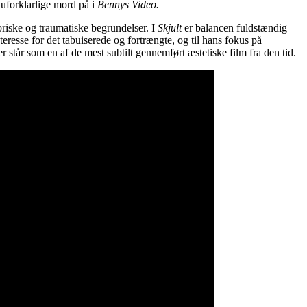
 uforklarlige mord på i
Bennys Video.
oriske og traumatiske begrundelser. I
Skjult
er balancen fuldstændig
nteresse for det tabuiserede og fortrængte, og til hans fokus på
er står som en af de mest subtilt gennemført æstetiske film fra den tid.