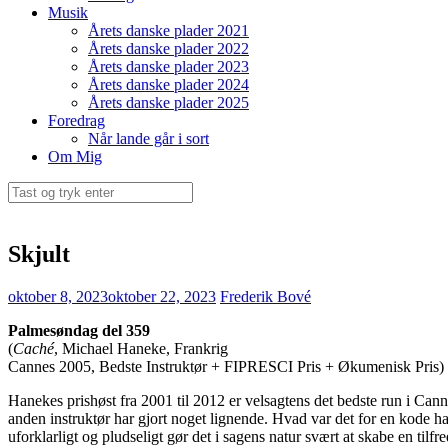
Musik
Årets danske plader 2021
Årets danske plader 2022
Årets danske plader 2023
Årets danske plader 2024
Årets danske plader 2025
Foredrag
Når lande går i sort
Om Mig
Søg
efter:
Skjult
oktober 8, 2023
oktober 22, 2023
Frederik Bové
Palmesøndag del 359
(
Caché
, Michael Haneke, Frankrig
Cannes 2005, Bedste Instruktør + FIPRESCI Pris + Økumenisk Pris)
Hanekes prishøst fra 2001 til 2012 er velsagtens det bedste run i Cann
anden instruktør har gjort noget lignende. Hvad var det for en kode h
uforklarligt og pludseligt gør det i sagens natur svært at skabe en ti