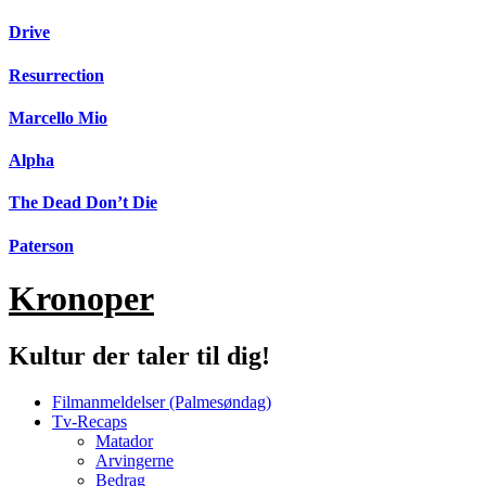
Videre
Drive
til
indhold
Resurrection
Marcello Mio
Alpha
The Dead Don’t Die
Paterson
Kronoper
Kultur der taler til dig!
Filmanmeldelser (Palmesøndag)
Tv-Recaps
Matador
Arvingerne
Bedrag