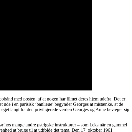
obånd med posten, af at nogen har filmet deres hjem udefra. Det er
et ude i en parisisk ‘banlieue’ begynder Georges at mistænke, at de
, meget langt fra den priviligerede verden Georges og Anne bevæger sig
ør hos mange andre østrigske instruktører – som f.eks når en gammel
ivenhed at bruge til at udfolde det tema. Den 17. oktober 1961