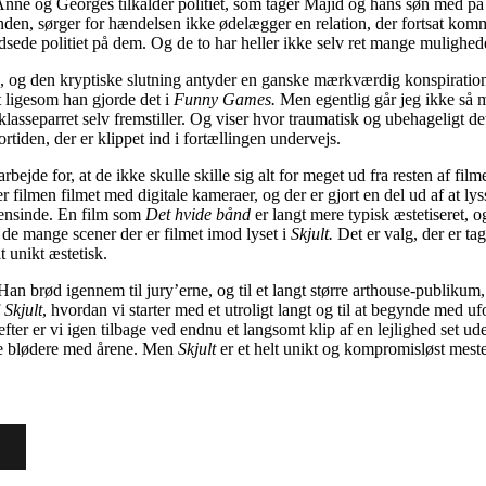
 Anne og Georges tilkalder politiet, som tager Majid og hans søn med på 
nden, sørger for hændelsen ikke ødelægger en relation, der fortsat komme
ede politiet på dem. Og de to har heller ikke selv ret mange muligheder f
og den kryptiske slutning antyder en ganske mærkværdig konspiration.
t ligesom han gjorde det i
Funny Games.
Men egentlig går jeg ikke så me
lklasseparret selv fremstiller. Og viser hvor traumatisk og ubehageligt d
ortiden, der er klippet ind i fortællingen undervejs.
de for, at de ikke skulle skille sig alt for meget ud fra resten af filmen
 er filmen filmet med digitale kameraer, og der er gjort en del ud af at ly
ogensinde. En film som
Det hvide bånd
er langt mere typisk æstetiseret, 
 de mange scener der er filmet imod lyset i
Skjult.
Det er valg, der er ta
 unikt æstetisk.
 brød igennem til jury’erne, og til et langt større arthouse-publikum,
f
Skjult
, hvordan vi starter med et utroligt langt og til at begynde med ufo
refter er vi igen tilbage ved endnu et langsomt klip af en lejlighed set ud
ke blødere med årene. Men
Skjult
er et helt unikt og kompromisløst mest