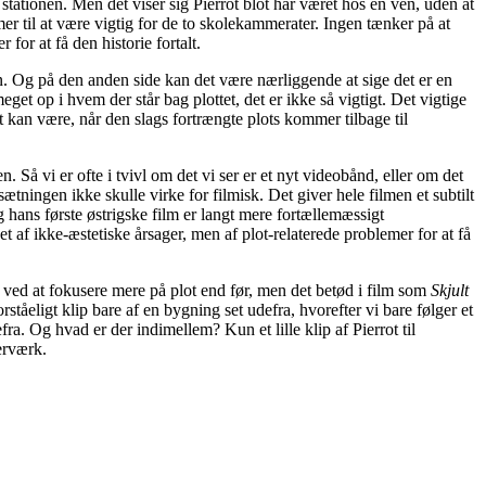
stationen. Men det viser sig Pierrot blot har været hos en ven, uden at
r til at være vigtig for de to skolekammerater. Ingen tænker på at
or at få den historie fortalt.
 Og på den anden side kan det være nærliggende at sige det er en
get op i hvem der står bag plottet, det er ikke så vigtigt. Det vigtige
et kan være, når den slags fortrængte plots kommer tilbage til
. Så vi er ofte i tvivl om det vi ser er et nyt videobånd, eller om det
ssætningen ikke skulle virke for filmisk. Det giver hele filmen et subtilt
og hans første østrigske film er langt mere fortællemæssigt
get af ikke-æstetiske årsager, men af plot-relaterede problemer for at få
 ved at fokusere mere på plot end før, men det betød i film som
Skjult
rståeligt klip bare af en bygning set udefra, hvorefter vi bare følger et
efra. Og hvad er der indimellem? Kun et lille klip af Pierrot til
erværk.