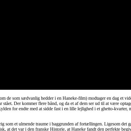
som de som sædvanlig hedder i en Haneke-film) modtager en dag et vide
 stået. Der kommer flere bånd, og da et af dem ser ud til at være optag
n for endte med at sidde fast i en lille lejlighed i et ghetto-kvarter
rig som et ulmende traume i baggrunden af fortællingen. Ligesom det g
nisk, at det var i den franske Historie, at Haneke fandt den perfekte beg