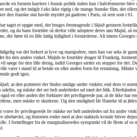
avde en fornem karriere i fransk politik inden han i halvfemserne blev a
t ned, og det indgår f.eks ikke rigtig i de mange franske film, der ellers
r den franske stat havde myrdet på gaderne i Paris, så sent som i 61.
har taget et opgør med, det bruges fremragende i
Skjult
gennem fortælli
rdet, og da hans forældre så derfor ville adoptere deres søn Majid, så
, der førte til en lille fattig lejlighed i forstæderne. Alt imens Georges 
lvfølgelig var det forkert at lyve og manipulere, men han var seks år ga
det fra den anden vinkel. Majids to forældre drager til Frankrig, forment
vil sørge for den lille dreng, indtil Georges sætter en stopper for det.
lle være i stand til at betale en eller anden form for erstatning. Måsk
smule godt igen.
kjult
, at den pointerer der findes mulige andre vinkler, end dem vi nor
 ses udefra, og måske det ser helt anderledes ud med det blik. Efterhån
 en eller anden der forklarer det priviligerede par, at de ikke har enere
r heltene, men måske er skurkene. Og den mulighed får Haneke til at
føle
 vores liv privilegerede liv måske ser helt anderledes ud fra andre vin
være ubehøvlet, og historien ender med at den stakkels kvinde bliver de
olle. I fortællinger fra de marginaliseredes synspunkt vil de fleste af 
t.