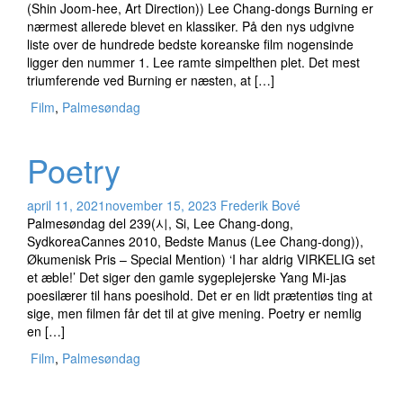
(Shin Joom-hee, Art Direction)) Lee Chang-dongs Burning er
nærmest allerede blevet en klassiker. På den nys udgivne
liste over de hundrede bedste koreanske film nogensinde
ligger den nummer 1. Lee ramte simpelthen plet. Det mest
triumferende ved Burning er næsten, at […]
Film
,
Palmesøndag
Poetry
april 11, 2021
november 15, 2023
Frederik Bové
Palmesøndag del 239(시, Si, Lee Chang-dong,
SydkoreaCannes 2010, Bedste Manus (Lee Chang-dong)),
Økumenisk Pris – Special Mention) ‘I har aldrig VIRKELIG set
et æble!’ Det siger den gamle sygeplejerske Yang Mi-jas
poesilærer til hans poesihold. Det er en lidt prætentiøs ting at
sige, men filmen får det til at give mening. Poetry er nemlig
en […]
Film
,
Palmesøndag