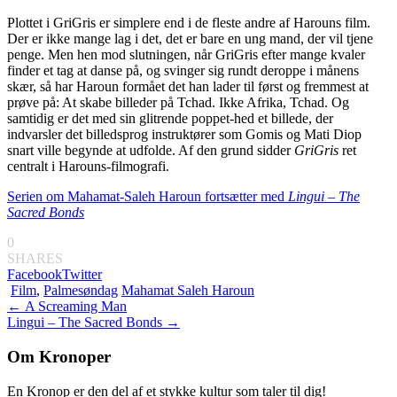
Plottet i GriGris er simplere end i de fleste andre af Harouns film.
Der er ikke mange lag i det, det er bare en ung mand, der vil tjene
penge. Men hen mod slutningen, når GriGris efter mange kvaler
finder et tag at danse på, og svinger sig rundt deroppe i månens
skær, så har Haroun formået det han lader til først og fremmest at
prøve på: At skabe billeder på Tchad. Ikke Afrika, Tchad. Og
samtidig er det med sin glitrende poppet-hed et billede, der
indvarsler det billedsprog instruktører som Gomis og Mati Diop
snart ville begynde at udfolde. Af den grund sidder
GriGris
ret
centralt i Harouns-filmografi.
Serien om Mahamat-Saleh Haroun fortsætter med
Lingui – The
Sacred Bonds
0
SHARES
Facebook
Twitter
Film
,
Palmesøndag
Mahamat Saleh Haroun
Indlægsnavigation
←
A Screaming Man
Lingui – The Sacred Bonds
→
Om Kronoper
En Kronop er den del af et stykke kultur som taler til dig!