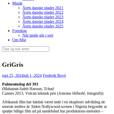
Musik
Årets danske plader 2021
Årets danske plader 2022
Årets danske plader 2023
Årets danske plader 2024
Årets danske plader 2025
Foredrag
Når lande går i sort
Om Mig
Søg
efter:
GriGris
juni 25, 2024
juli 1, 2024
Frederik Bové
Palmesøndag del 393
(Mahamat-Saleh Haroun, Tchad
Cannes 2013, Vulcan teknisk pris (Antoine Héberlé, fotografi))
Afrikansk film har faktisk været inde i en eksplosiv udvikling de
seneste tredive år. Siden Nollywood-scenen i Nigeria begyndte at
sprøjte billige film ud på samlebånd har produktions-metoden –