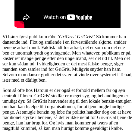
Vi hører først publikum råbe
‘GriGris! GriGris!’
Så kommer han
dansende ind. Flot og smilende i en farvestrålende skjorte, smider
benene adræt rundt. Faktisk lidt for adræt, det er som om det ene
ben er unormalt tyndt og svingende. Men whatever, publikum er på,
kaster ret mange penge efter den unge mand, ser det ud til. Men det
ser kun sådan ud, i virkeligheden er det mest falske penge, siger
manden som samler ind for GriGris. Muligvis snyder han ham.
Selvom man danser godt er det svært at vinde over systemet i Tchad,
især med et dårligt ben.
Som så ofte hos Haroun er der også et forhold mellem far og søn
centralt i filmen. GriGris’ stedfar er meget syg, og behandlingen er
umuligt dyr. Så GriGris henvender sig til den lokale benzin-smugler,
om han kan hjælpe til i organisationen, for at tjene nogle hurtige
penge. At smugle benzin og løbe fra politiet handler dog om at have
traditionel styrke i benene, så det er ikke nemt for GriGris at tjene de
penge, han har brug for. Og hvis man kommer på tværs af en
magtfuld kriminel, så kan man hurtigt komme gevaldigt i knibe.