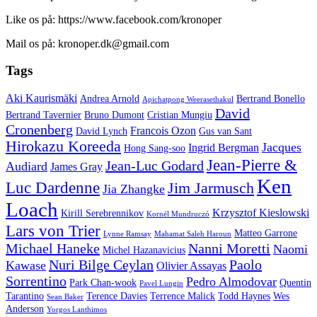
Like os på: https://www.facebook.com/kronoper
Mail os på: kronoper.dk@gmail.com
Tags
Aki Kaurismäki
Andrea Arnold
Bertrand Bonello
Apichatpong Weerasethakul
David
Bertrand Tavernier
Bruno Dumont
Cristian Mungiu
Cronenberg
Francois Ozon
David Lynch
Gus van Sant
Hirokazu Koreeda
Jacques
Ingrid Bergman
Hong Sang-soo
Jean-Pierre &
Jean-Luc Godard
Audiard
James Gray
Ken
Luc Dardenne
Jim Jarmusch
Jia Zhangke
Loach
Krzysztof Kieslowski
Kirill Serebrennikov
Kornél Mundruczó
Lars von Trier
Matteo Garrone
Lynne Ramsay
Mahamat Saleh Haroun
Michael Haneke
Nanni Moretti
Naomi
Michel Hazanavicius
Nuri Bilge Ceylan
Paolo
Kawase
Olivier Assayas
Sorrentino
Pedro Almodovar
Park Chan-wook
Quentin
Pavel Lungin
Tarantino
Terence Davies
Terrence Malick
Todd Haynes
Wes
Sean Baker
Anderson
Yorgos Lanthimos