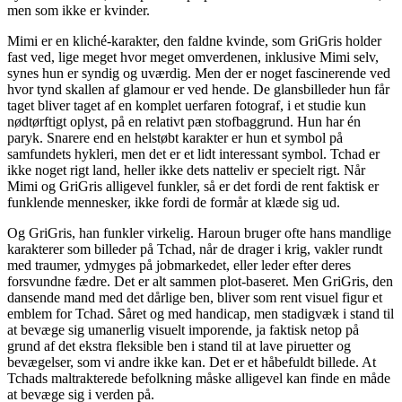
men som ikke er kvinder.
Mimi er en kliché-karakter, den faldne kvinde, som GriGris holder
fast ved, lige meget hvor meget omverdenen, inklusive Mimi selv,
synes hun er syndig og uværdig. Men der er noget fascinerende ved
hvor tynd skallen af glamour er ved hende. De glansbilleder hun får
taget bliver taget af en komplet uerfaren fotograf, i et studie kun
nødtørftigt oplyst, på en relativt pæn stofbaggrund. Hun har én
paryk. Snarere end en helstøbt karakter er hun et symbol på
samfundets hykleri, men det er et lidt interessant symbol. Tchad er
ikke noget rigt land, heller ikke dets natteliv er specielt rigt. Når
Mimi og GriGris alligevel funkler, så er det fordi de rent faktisk er
funklende mennesker, ikke fordi de formår at klæde sig ud.
Og GriGris, han funkler virkelig. Haroun bruger ofte hans mandlige
karakterer som billeder på Tchad, når de drager i krig, vakler rundt
med traumer, ydmyges på jobmarkedet, eller leder efter deres
forsvundne fædre. Det er alt sammen plot-baseret. Men GriGris, den
dansende mand med det dårlige ben, bliver som rent visuel figur et
emblem for Tchad. Såret og med handicap, men stadigvæk i stand til
at bevæge sig umanerlig visuelt imporende, ja faktisk netop på
grund af det ekstra fleksible ben i stand til at lave piruetter og
bevægelser, som vi andre ikke kan. Det er et håbefuldt billede. At
Tchads maltrakterede befolkning måske alligevel kan finde en måde
at bevæge sig i verden på.