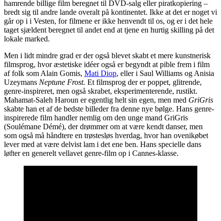
hamrende billige film beregnet til DVD-salg eller piratkopiering –
bredt sig til andre lande overalt på kontinentet. Ikke at det er noget vi
går op i i Vesten, for filmene er ikke henvendt til os, og er i det hele
taget sjældent beregnet til andet end at tjene en hurtig skilling på det
lokale marked.
Men i lidt mindre grad er der også blevet skabt et mere kunstnerisk
filmsprog, hvor æstetiske idéer også er begyndt at pible frem i film
af folk som Alain Gomis,
Mati Diop
, eller i Saul Williams og Anisia
Uzeymans
Neptune Frost.
Et filmsprog der er poppet, glitrende,
genre-inspireret, men også skrabet, eksperimenterende, rustikt.
Mahamat-Saleh Haroun er egentlig helt sin egen, men med
GriGris
skabte han et af de bedste billeder fra denne nye bølge. Hans genre-
inspirerede film handler nemlig om den unge mand GriGris
(Soulémane Démé), der drømmer om at være kendt danser, men
som også må håndtere en trøstesløs hverdag, hvor han ovenikøbet
lever med at være delvist lam i det ene ben. Hans specielle dans
løfter en generelt vellavet genre-film op i Cannes-klasse.