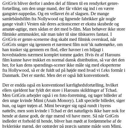
GriGris
bliver derfor i anden del af filmen til en rendyrket genre-
fortælling, om den unge mand, der får viklet sig ind i en værre
gangster-suppedas. Og en vellavet én af slagsen. De mange
samlebåndsfilm fra Nollywood og lignende fabrikker går nogle
gange viralt i Vesten når deres actionscener er ekstra skrabede og
amatør-agtige, men sådan er det med b-film. Man behøver ikke store
filmiske armmuskler, når man taler til sine tilskueres fantasi. I
GriGris
er genre-scenerne dog skabt med filmisk overskud, når
GriGris sniger sig igennem et nærmest film noir’sk nattemørke, om
han trasker sig gennem en flod, eller havner i en biljagt i
hovedstadens nærmest komplet tomme gader. Hvis én af Harouns
film kunne have trukket en normal dansk distribution, så var det den
her, for kan dens spændings-scener ikke måle sig med eksperterne
fra Hollywood, så er de fuldt ud på højde med hvad vi f.eks formår i
Danmark. Det er stærkt. Men det er også lidt konventionelt.
Der er endda også en konventionel kærlighedsfortælling, hvilket
ellers sjældent har fyldt det store i Harouns skildringer af Tchad.
Men GriGris arbejder også i en foto-forretning, og tager billeder af
den unge kvinde Mimi (Anaïs Monory). Lidt specielle billeder, siger
hun, og tager trøjen af. Mimi bevæger sig også rundt i byens
natteliv, men som kvinde i Tchad er det naturligvis ikke bare nok for
hende at danse godt, de rige mænd vil have mere. Så når GriGris
indleder et forhold til hende, bliver han mødt at fordømmelse af de
hykleriske mænd, der optræder på præcis samme måde som Mimi,