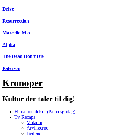
Videre
Drive
til
indhold
Resurrection
Marcello Mio
Alpha
The Dead Don’t Die
Paterson
Kronoper
Kultur der taler til dig!
Filmanmeldelser (Palmesøndag)
Tv-Recaps
Matador
Arvingerne
Bedrag