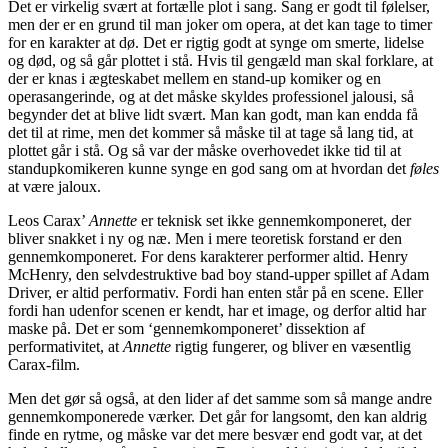
Det er virkelig svært at fortælle plot i sang. Sang er godt til følelser,
men der er en grund til man joker om opera, at det kan tage to timer
for en karakter at dø. Det er rigtig godt at synge om smerte, lidelse
og død, og så går plottet i stå. Hvis til gengæld man skal forklare, at
der er knas i ægteskabet mellem en stand-up komiker og en
operasangerinde, og at det måske skyldes professionel jalousi, så
begynder det at blive lidt svært. Man kan godt, man kan endda få
det til at rime, men det kommer så måske til at tage så lang tid, at
plottet går i stå. Og så var der måske overhovedet ikke tid til at
standupkomikeren kunne synge en god sang om at hvordan det
føles
at være jaloux.
Leos Carax’
Annette
er teknisk set ikke gennemkomponeret, der
bliver snakket i ny og næ. Men i mere teoretisk forstand er den
gennemkomponeret. For dens karakterer performer altid. Henry
McHenry, den selvdestruktive bad boy stand-upper spillet af Adam
Driver, er altid performativ. Fordi han enten står på en scene. Eller
fordi han udenfor scenen er kendt, har et image, og derfor altid har
maske på. Det er som ‘gennemkomponeret’ dissektion af
performativitet, at
Annette
rigtig fungerer, og bliver en væsentlig
Carax-film.
Men det gør så også, at den lider af det samme som så mange andre
gennemkomponerede værker. Det går for langsomt, den kan aldrig
finde en rytme, og måske var det mere besvær end godt var, at det