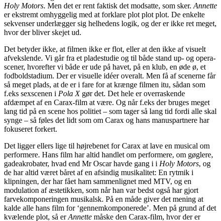
Holy Motors
. Men det er rent faktisk det modsatte, som sker.
Annette
er ekstremt omhyggelig med at forklare plot plot plot. De enkelte
sekvenser underlægger sig helhedens logik, og der er ikke ret meget,
hvor der bliver skejet ud.
Det betyder ikke, at filmen ikke er flot, eller at den ikke af visuelt
afvekslende. Vi går fra et pladestudie og til både stand up- og opera-
scener, hvorefter vi både er ude på havet, på en klub, en øde ø, et
fodboldstadium. Der er visuelle idéer overalt. Men få af scenerne får
så meget plads, at de er i fare for at krænge filmen itu, sådan som
f.eks sexscenen i
Pola X
gør det. Det hele er overraskende
afdæmpet af en Carax-film at være. Og når f.eks der bruges meget
lang tid på en scene hos politiet – som tager så lang tid fordi alle skal
synge – så føles det lidt som om Carax og hans manuspartnere har
fokuseret forkert.
Det ligger ellers lige til højrebenet for Carax at lave en musical om
performere. Hans film har altid handlet om performere, om gøglere,
gadeakrobater, hvad end Mr Oscar havde gang i i
Holy Motors
, og
de har altid været båret af en afsindig musikalitet: En rytmik i
klipningen, der har fået ham sammenlignet med MTV, og en
modulation af æstetikken, som når han var bedst også har gjort
farvekomponeringen musikalsk. På en måde giver det mening at
kalde alle hans film for ‘gennemkomponerede’. Men på grund af det
kvælende plot, så er
Annette
måske den Carax-film, hvor der er