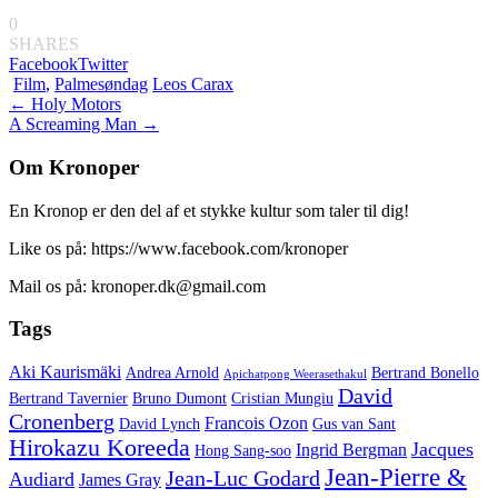
0
SHARES
Facebook
Twitter
Film
,
Palmesøndag
Leos Carax
Indlægsnavigation
←
Holy Motors
A Screaming Man
→
Om Kronoper
En Kronop er den del af et stykke kultur som taler til dig!
Like os på: https://www.facebook.com/kronoper
Mail os på: kronoper.dk@gmail.com
Tags
Aki Kaurismäki
Andrea Arnold
Bertrand Bonello
Apichatpong Weerasethakul
David
Bertrand Tavernier
Bruno Dumont
Cristian Mungiu
Cronenberg
Francois Ozon
David Lynch
Gus van Sant
Hirokazu Koreeda
Jacques
Ingrid Bergman
Hong Sang-soo
Jean-Pierre &
Jean-Luc Godard
Audiard
James Gray