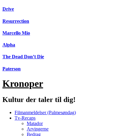
Videre
Drive
til
indhold
Resurrection
Marcello Mio
Alpha
The Dead Don’t Die
Paterson
Kronoper
Kultur der taler til dig!
Filmanmeldelser (Palmesøndag)
Tv-Recaps
Matador
Arvingerne
Bedrag