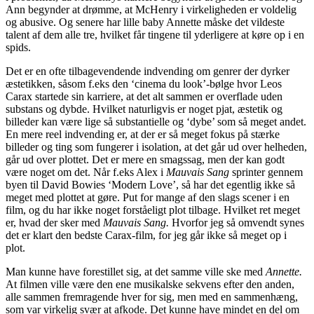
Ann begynder at drømme, at McHenry i virkeligheden er voldelig
og abusive. Og senere har lille baby Annette måske det vildeste
talent af dem alle tre, hvilket får tingene til yderligere at køre op i en
spids.
Det er en ofte tilbagevendende indvending om genrer der dyrker
æstetikken, såsom f.eks den ‘cinema du look’-bølge hvor Leos
Carax startede sin karriere, at det alt sammen er overflade uden
substans og dybde. Hvilket naturligvis er noget pjat, æstetik og
billeder kan være lige så substantielle og ‘dybe’ som så meget andet.
En mere reel indvending er, at der er så meget fokus på stærke
billeder og ting som fungerer i isolation, at det går ud over helheden,
går ud over plottet. Det er mere en smagssag, men der kan godt
være noget om det. Når f.eks Alex i
Mauvais Sang
sprinter gennem
byen til David Bowies ‘Modern Love’, så har det egentlig ikke så
meget med plottet at gøre. Put for mange af den slags scener i en
film, og du har ikke noget forståeligt plot tilbage. Hvilket ret meget
er, hvad der sker med
Mauvais Sang.
Hvorfor jeg så omvendt synes
det er klart den bedste Carax-film, for jeg går ikke så meget op i
plot.
Man kunne have forestillet sig, at det samme ville ske med
Annette.
At filmen ville være den ene musikalske sekvens efter den anden,
alle sammen fremragende hver for sig, men med en sammenhæng,
som var virkelig svær at afkode. Det kunne have mindet en del om