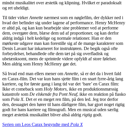
mindst musikalitet over æstetik og klipning. Hvilket er paradoksalt
og ret uheldigt.
Til tider virker
Annette
nærmest som en nøglefilm, der dykker ned i
hvad der befinder sig under lagene af performance. Henry McHenry
er altid på, og kan kun bearbejde sine problemer ved at performe
dem, overgøre dem, blæse dem ud af proportioner, og kan derfor
aldrig indgå i helt kedelige og normale relationer. Han er den
mørkeste udgave man kan forestille sig af de mange karakterer som
Denis Lavant har inkarneret for instruktøren. De begik også ofte
forbrydelser, behandlede ofte dem tæt på sig overfladisk og
ubetænksomt, mens de sprintede videre opfyldt af store følelser.
Men aldrig som Henry McHenry gør det.
Så hvad end man ellers mener om
Annette
, så er det da i hvert fald
en Carax-film. Det var kun hans sjette film i en snart fyrre-årig lang
karriere, og for første gang i lang tid var det ‘bare’ en Carax film:
Ikke et comeback som
Holy Motors
, ikke en produktionsmæssig
katastrofe som
De elskende fra Pont Neuf
, ikke en reaktion på fiasko
som
Pola X.
Det er en meget ren film, på den led. Jeg tror derfor
den, desuagtet den hører til hans dårligere film, har gjort noget rigtig
godt for hans karriere og filmografi. Men en musical uden særlig
meget æstetisk musikalitet bliver altså aldrig
rigtig
godt.
Serien om Leos Carax begyndte med
Pola X