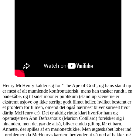
Henry McHenry kalder sig for ‘The Ape of God’, og hans stand up
er mest af alt mumlende konfrontatorisk, mens han trasker rundt i en
badekåbe, og til sidst mooner publikum (stand up scenerne er
ekstremt usjove og ikke særligt godt filmet heller, hvilket bestemt er
et problem for filmen, omend det også nærmest bliver surreelt hvor
dårlig McHenry er). Det er aldrig rigtig klart hvorfor ham og
operastjernen Ann Defrasnoux (Marion Cotillard) forelsker sig i
hinanden, men det gør de altså, bliver endda gift og får et barn,
Annette, der spilles af en marionetdukke. Men ægteskabet løber ind
i problemer, da McHenrys karriere begynder at gå ned af bakke, og