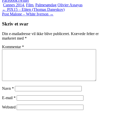
Facebook
Twitter
Cannes 2014
,
Film
,
Palmesøndag
Olivier Assayas
Indlægsnavigation
←
PIX15 – Eliten (Thomas Daneskov)
Post Malone – White Iverson
→
Skriv et svar
Din e-mailadresse vil ikke blive publiceret.
Krævede felter er
markeret med
*
Kommentar
*
Navn
*
E-mail
*
Websted