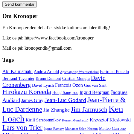
Om Kronoper
En Kronop er den del af et stykke kultur som taler til dig!
Like os på: https://www.facebook.com/kronoper
Mail os på: kronoper.dk@gmail.com
Tags
Aki Kaurismäki
Andrea Arnold
Bertrand Bonello
Apichatpong Weerasethakul
David
Bertrand Tavernier
Bruno Dumont
Cristian Mungiu
Cronenberg
Francois Ozon
David Lynch
Gus van Sant
Hirokazu Koreeda
Jacques
Ingrid Bergman
Hong Sang-soo
Jean-Pierre &
Jean-Luc Godard
Audiard
James Gray
Ken
Luc Dardenne
Jim Jarmusch
Jia Zhangke
Loach
Krzysztof Kieslowski
Kirill Serebrennikov
Kornél Mundruczó
Lars von Trier
Matteo Garrone
Lynne Ramsay
Mahamat Saleh Haroun