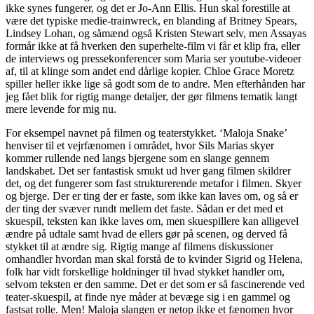
ikke synes fungerer, og det er Jo-Ann Ellis. Hun skal forestille at
være det typiske medie-trainwreck, en blanding af Britney Spears,
Lindsey Lohan, og såmænd også Kristen Stewart selv, men Assayas
formår ikke at få hverken den superhelte-film vi får et klip fra, eller
de interviews og pressekonferencer som Maria ser youtube-videoer
af, til at klinge som andet end dårlige kopier. Chloe Grace Moretz
spiller heller ikke lige så godt som de to andre. Men efterhånden har
jeg fået blik for rigtig mange detaljer, der gør filmens tematik langt
mere levende for mig nu.
For eksempel navnet på filmen og teaterstykket. ‘Maloja Snake’
henviser til et vejrfænomen i området, hvor Sils Marias skyer
kommer rullende ned langs bjergene som en slange gennem
landskabet. Det ser fantastisk smukt ud hver gang filmen skildrer
det, og det fungerer som fast strukturerende metafor i filmen. Skyer
og bjerge. Der er ting der er faste, som ikke kan laves om, og så er
der ting der svæver rundt mellem det faste. Sådan er det med et
skuespil, teksten kan ikke laves om, men skuespillere kan alligevel
ændre på udtale samt hvad de ellers gør på scenen, og derved få
stykket til at ændre sig. Rigtig mange af filmens diskussioner
omhandler hvordan man skal forstå de to kvinder Sigrid og Helena,
folk har vidt forskellige holdninger til hvad stykket handler om,
selvom teksten er den samme. Det er det som er så fascinerende ved
teater-skuespil, at finde nye måder at bevæge sig i en gammel og
fastsat rolle. Men! Maloja slangen er netop ikke et fænomen hvor