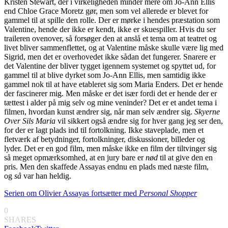
Kristen Stewart, der i virkeligheden minder mere om Jo-Ann Ellis
end Chloe Grace Moretz gør, men som vel allerede er blevet for
gammel til at spille den rolle. Der er mørke i hendes præstation som
Valentine, hende der ikke er kendt, ikke er skuespiller. Hvis du ser
traileren ovenover, så forsøger den at anslå et tema om at teatret og
livet bliver sammenflettet, og at Valentine måske skulle være lig med
Sigrid, men det er overhovedet ikke sådan det fungerer. Snarere er
det Valentine der bliver tygget igennem systemet og spyttet ud, for
gammel til at blive dyrket som Jo-Ann Ellis, men samtidig ikke
gammel nok til at have etableret sig som Maria Enders. Det er hende
der fascinerer mig. Men måske er det især fordi det er hende der er
tættest i alder på mig selv og mine veninder? Det er et andet tema i
filmen, hvordan kunst ændrer sig, når man selv ændrer sig.
Skyerne
Over Sils Maria
vil sikkert også ændre sig for hver gang jeg ser den,
for der er lagt plads ind til fortolkning. Ikke staveplade, men et
fletværk af betydninger, fortolkninger, diskussioner, billeder og
lyder. Det er en god film, men måske ikke en film der tiltvinger sig
så meget opmærksomhed, at en jury bare er
nød
til at give den en
pris. Men den skaffede Assayas endnu en plads med næste film,
og
så
var han heldig.
Serien om Olivier Assayas fortsætter med
Personal Shopper
0
SHARES