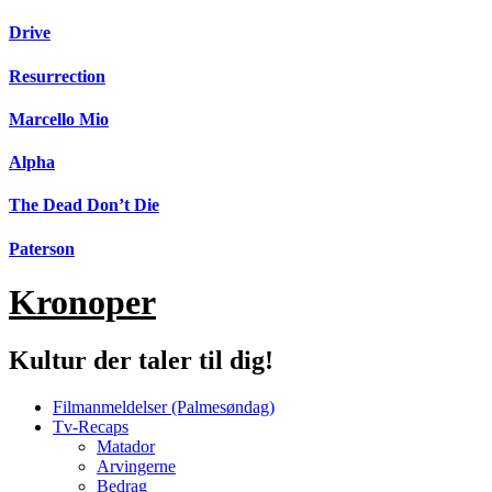
Videre
Drive
til
indhold
Resurrection
Marcello Mio
Alpha
The Dead Don’t Die
Paterson
Kronoper
Kultur der taler til dig!
Filmanmeldelser (Palmesøndag)
Tv-Recaps
Matador
Arvingerne
Bedrag