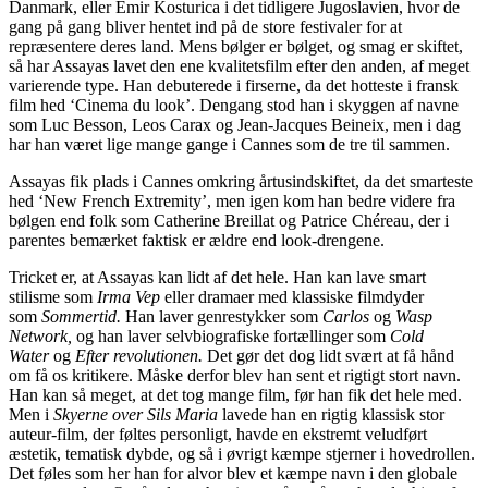
Danmark, eller Emir Kosturica i det tidligere Jugoslavien, hvor de
gang på gang bliver hentet ind på de store festivaler for at
repræsentere deres land. Mens bølger er bølget, og smag er skiftet,
så har Assayas lavet den ene kvalitetsfilm efter den anden, af meget
varierende type. Han debuterede i firserne, da det hotteste i fransk
film hed ‘Cinema du look’. Dengang stod han i skyggen af navne
som Luc Besson, Leos Carax og Jean-Jacques Beineix, men i dag
har han været lige mange gange i Cannes som de tre til sammen.
Assayas fik plads i Cannes omkring årtusindskiftet, da det smarteste
hed ‘New French Extremity’, men igen kom han bedre videre fra
bølgen end folk som Catherine Breillat og Patrice Chéreau, der i
parentes bemærket faktisk er ældre end look-drengene.
Tricket er, at Assayas kan lidt af det hele. Han kan lave smart
stilisme som
Irma Vep
eller dramaer med klassiske filmdyder
som
Sommertid.
Han laver genrestykker som
Carlos
og
Wasp
Network,
og han laver selvbiografiske fortællinger som
Cold
Water
og
Efter revolutionen.
Det gør det dog lidt svært at få hånd
om få os kritikere. Måske derfor blev han sent et rigtigt stort navn.
Han kan så meget, at det tog mange film, før han fik det hele med.
Men i
Skyerne over Sils Maria
lavede han en rigtig klassisk stor
auteur-film, der føltes personligt, havde en ekstremt veludført
æstetik, tematisk dybde, og så i øvrigt kæmpe stjerner i hovedrollen.
Det føles som her han for alvor blev et kæmpe navn i den globale