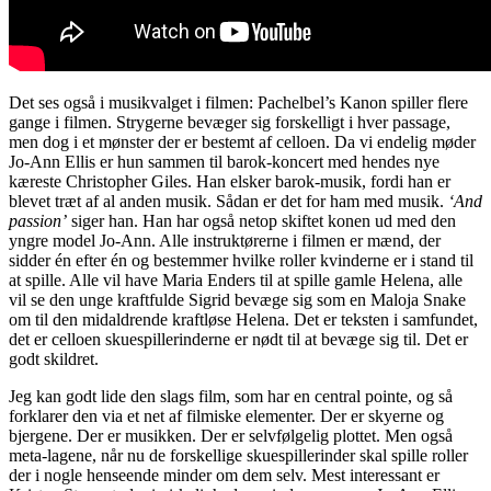
Det ses også i musikvalget i filmen: Pachelbel’s Kanon spiller flere
gange i filmen. Strygerne bevæger sig forskelligt i hver passage,
men dog i et mønster der er bestemt af celloen. Da vi endelig møder
Jo-Ann Ellis er hun sammen til barok-koncert med hendes nye
kæreste Christopher Giles. Han elsker barok-musik, fordi han er
blevet træt af al anden musik. Sådan er det for ham med musik.
‘And
passion’
siger han. Han har også netop skiftet konen ud med den
yngre model Jo-Ann. Alle instruktørerne i filmen er mænd, der
sidder én efter én og bestemmer hvilke roller kvinderne er i stand til
at spille. Alle vil have Maria Enders til at spille gamle Helena, alle
vil se den unge kraftfulde Sigrid bevæge sig som en Maloja Snake
om til den midaldrende kraftløse Helena. Det er teksten i samfundet,
det er celloen skuespillerinderne er nødt til at bevæge sig til. Det er
godt skildret.
Jeg kan godt lide den slags film, som har en central pointe, og så
forklarer den via et net af filmiske elementer. Der er skyerne og
bjergene. Der er musikken. Der er selvfølgelig plottet. Men også
meta-lagene, når nu de forskellige skuespillerinder skal spille roller
der i nogle henseende minder om dem selv. Mest interessant er