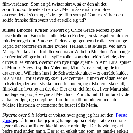
film-verdenen. Som én på twitter skrev, så er den alt det
som
Birdman
troede at den var. Men måske når man bliver
overvældet af så mange ‘vigtige’ film som på Cannes, så har den
solide franske film svært ved at skille sig ud?
Juliette Binoche, Kristen Stewart og Chloe Grace Moretz spiller
hovedrollerne. Binoche spiller Maria Enders, en skuespillerinde der
minder meget om Binoche. Enders slog igennem i rollen som unge
Sigrid der forfører en ældre kvinde, Helena, i et skuespil ved navn
Maloja Snake af en forfatter ved navn Wilhelm Melchior. Nu mange
år efter indvilliger hun i at spille rollen som den ældre kvinde, der
drives til selvmord, overfor den nye unge stjerne Jo-Ann Ellis, spillet
af Moretz. Stewart spiller Valentine, Maria’s assistent, og de to
drager op i Wilhelms hus i de Schweiziske alper – et område kaldet
Sils Maria – for at øve stykket. Det centrale i filmen er sådan set de
to kvinder, der øver stykket med hinanden, og diskuterer skuespil,
film-kultur, livet og alt det der. Der er en del før det, hvor Maria skal
modtage en pris på vegne af Melchior i Zürich, indtil hun får at vide
at han er død, og en epilog i London op til premieren, men det
fyldige i historien er scenerne fra huset i Sils Maria.
Skyerne over Sils Maria
er vokset hver gang jeg har set den.
Første
gang
jeg så filmen lod jeg mig hænge op på detaljer, at de centrale
generations-konflikter ikke klingede ordenligt. Det havde jeg det
bedre med anden gang. Der er en enkelt ting som jeg ganske enkelt