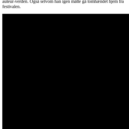
auteur-verden. Også selvom han igen måtte gå tomhændet hjem fra
festivalen.