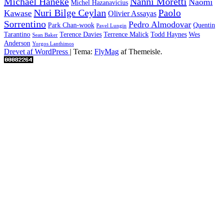
Michael Haneke
Nanni Moretti
Naomi
Michel Hazanavicius
Nuri Bilge Ceylan
Paolo
Kawase
Olivier Assayas
Sorrentino
Pedro Almodovar
Park Chan-wook
Quentin
Pavel Lungin
Tarantino
Terence Davies
Terrence Malick
Todd Haynes
Wes
Sean Baker
Anderson
Yorgos Lanthimos
Drevet af WordPress
|
Tema:
FlyMag
af Themeisle.