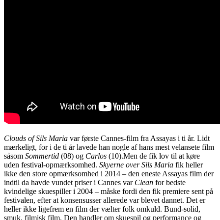
Clouds of Sils Maria
var første Cannes-film fra Assayas i ti år. Lidt
mærkeligt, for i de ti år lavede han nogle af hans mest velansete film
såsom
Sommertid
(08) og
Carlos
(10).Men de fik lov til at køre
uden festival-opmærksomhed.
Skyerne over Sils Maria
fik heller
ikke den store opmærksomhed i 2014 – den eneste Assayas film der
indtil da havde vundet priser i Cannes var
Clean
for bedste
kvindelige skuespiller i 2004 – måske fordi den fik premiere sent på
festivalen, efter at konsensusser allerede var blevet dannet. Det er
heller ikke ligefrem en film der vælter folk omkuld. Bund-solid,
smuk, filmisk film. Den handler om skuespil og performance og