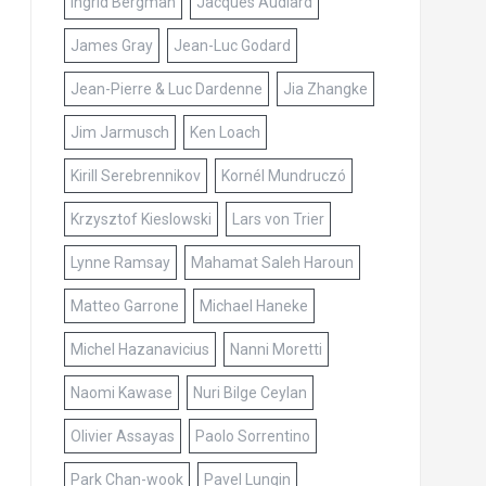
Ingrid Bergman
Jacques Audiard
James Gray
Jean-Luc Godard
Jean-Pierre & Luc Dardenne
Jia Zhangke
Jim Jarmusch
Ken Loach
Kirill Serebrennikov
Kornél Mundruczó
Krzysztof Kieslowski
Lars von Trier
Lynne Ramsay
Mahamat Saleh Haroun
Matteo Garrone
Michael Haneke
Michel Hazanavicius
Nanni Moretti
Naomi Kawase
Nuri Bilge Ceylan
Olivier Assayas
Paolo Sorrentino
Park Chan-wook
Pavel Lungin