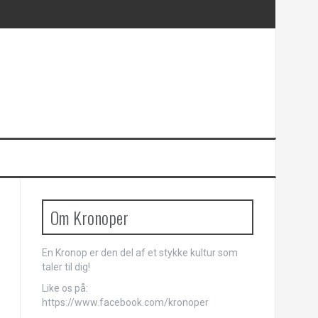
Om Kronoper
En Kronop er den del af et stykke kultur som
taler til dig!
Like os på:
https://www.facebook.com/kronoper