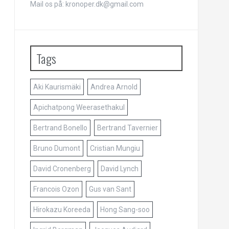
Mail os på: kronoper.dk@gmail.com
Tags
Aki Kaurismäki
Andrea Arnold
Apichatpong Weerasethakul
Bertrand Bonello
Bertrand Tavernier
Bruno Dumont
Cristian Mungiu
David Cronenberg
David Lynch
Francois Ozon
Gus van Sant
Hirokazu Koreeda
Hong Sang-soo