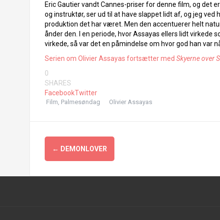
Eric Gautier vandt Cannes-priser for denne film, og det er
og instruktør, ser ud til at have slappet lidt af, og jeg v
produktion det har været. Men den accentuerer helt naturl
ånder den. I en periode, hvor Assayas ellers lidt virked
virkede, så var det en påmindelse om hvor god han var når
Serien om Olivier Assayas fortsætter med
Skyerne over S
0
SHARES
Facebook
Twitter
Film
,
Palmesøndag
Olivier Assayas
Indlægsnavigation
←
DEMONLOVER