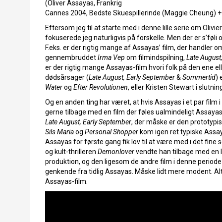
(Oliver Assayas, Frankrig
Cannes 2004, Bedste Skuespillerinde (Maggie Cheung) + Vu
Eftersom jeg til at starte med i denne lille serie om Olivi
fokuserede jeg naturligvis på forskelle. Men der er s’føli
F.eks. er der rigtig mange af Assayas’ film, der handler 
gennembruddet
Irma Vep
om filmindspilning,
Late August
er der rigtig mange Assayas-film hvori folk på den ene e
dødsårsager (
Late August, Early September
&
Sommertid
) 
Water
og
Efter Revolutionen
, eller Kristen Stewart i slutni
Og en anden ting har været, at hvis Assayas i et par film 
gerne tilbage med en film der føles ualmindeligt Assaya
Late August, Early September
, der måske er den prototypis
Sils Maria
og
Personal Shopper
kom igen ret typiske Assa
Assayas for første gang fik lov til at være med i det fine 
og kult-thrilleren
Demonlover
vendte han tilbage med en l
produktion, og den ligesom de andre film i denne periode
genkende fra tidlig Assayas. Måske lidt mere modent. Alt 
Assayas-film.