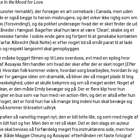
ke
In the Mood for Love.
(kunster-tematik!), der forsøger en art comeback i Canada, men uden
 de er også begge to heroin-misbrugere, og det virker ikke rigtig som om
 (forsvinding!), og da politiet undersøger hvad der er sket finder de ud
måneder i fængsel. Bagefter skal hun lære at være ‘Clean’, skabe sig et
inesiske familie. I sidste ende gøre sig fortjent til at genskabe kontakten
 Farfar Albrecht (Nick Nolte) er efter noget tid så småt parat til at lade
tro og respekt langsomt skal genopbygges.
e måske bygget filmen op til Lees overdosis, evt med en epilog hvor
f Assayas film handler om hvad der sker
efter
der er sket noget (
Efter
). Hvordan folk kommer videre, hvordan sorg bearbejdes, hvordan liv og
er for gængse idéer om dramatik, så bliver der så meget plads til ting
neskelighed, uden at skulle bekymre sig om så meget andet. Noget af
lean
, er den måde Emily bevæger sig på. Der er flere klip hvor hun
jagter en bus som var hun med i en action-film, og det er altså
efter
hun
nå noget, det er fordi hun har så mange ting indeni hun skal bevæge sig
så kommer til kreativt udtryk.
rafien så vanvittig meget nyt, den er lidt bitte lille, og som med nogle af
lidt hist og her. Men den er ret så skøn. Det er den slags en auteur
ke skal bevises så forfærdelig meget fra instruktørens side, men hvor
illere. Både Maggie Cheung og Assayas’ efterhånden ret faste fotograf