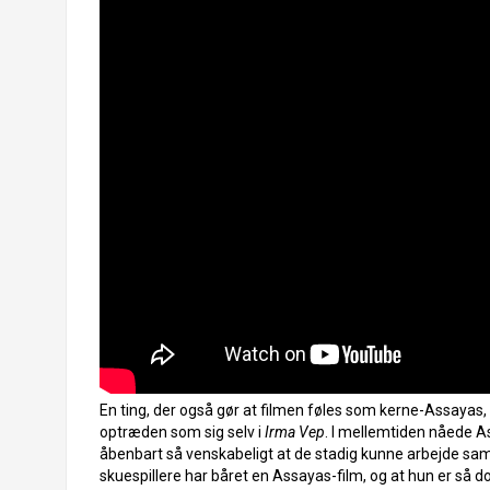
En ting, der også gør at filmen føles som kerne-Assayas
optræden som sig selv i
Irma Vep
. I mellemtiden nåede As
åbenbart så venskabeligt at de stadig kunne arbejde sa
skuespillere har båret en Assayas-film, og at hun er så d