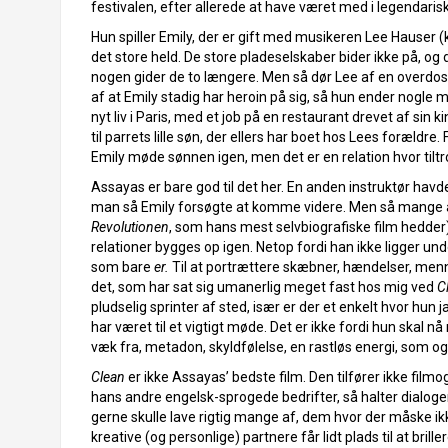
festivalen, efter allerede at have været med i legendaris
Hun spiller Emily, der er gift med musikeren Lee Hauser 
det store held. De store pladeselskaber bider ikke på, og
nogen gider de to længere. Men så dør Lee af en overdosis
af at Emily stadig har heroin på sig, så hun ender nogle 
nyt liv i Paris, med et job på en restaurant drevet af sin k
til parrets lille søn, der ellers har boet hos Lees forældre.
Emily møde sønnen igen, men det er en relation hvor til
Assayas er bare god til det her. En anden instruktør havd
man så Emily forsøgte at komme videre. Men så mange a
Revolutionen
, som hans mest selvbiografiske film hedder
relationer bygges op igen. Netop fordi han ikke ligger und
som bare
er.
Til at portrættere skæbner, hændelser, men
det, som har sat sig umanerlig meget fast hos mig ved
C
pludselig sprinter af sted, især er der et enkelt hvor hun 
har været til et vigtigt møde. Det er ikke fordi hun skal 
væk fra, metadon, skyldfølelse, en rastløs energi, som og
Clean
er ikke Assayas’ bedste film. Den tilfører ikke filmog
hans andre engelsk-sprogede bedrifter, så halter dialogen 
gerne skulle lave rigtig mange af, dem hvor der måske ik
kreative (og personlige) partnere får lidt plads til at br