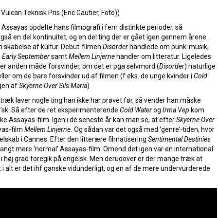
lcan Teknisk Pris (Eric Gautier, Foto))
er Assayas opdelte hans filmografi i fem distinkte perioder, så
 også en del kontinuitet, og en del ting der er gået igen gennem årene.
om skabelse af kultur. Debut-filmen
Disorder
handlede om punk-musik,
, Early September
samt
Mellem Linjerne
handler om litteratur. Ligeledes
ller anden måde forsvinder, om det er pga selvmord (
Disorder
) naturlige
eller om de bare forsvinder ud af filmen (f.eks. de unge kvinder i
Cold
ngen af
Skyerne Over Sils Maria
)
i træk laver nogle ting han ikke har prøvet før, så vender han måske
s’sk. Så efter de ret eksperimenterende
Cold Water
og
Irma
Vep
kom
ke Assayas-film. Igen i de seneste år kan man se, at efter
Skyerne Over
yas-film
Mellem Linjerne.
Og sådan var det også med ‘genre’-tiden, hvor
selskab i Cannes. Efter den litterære filmatisering
Sentimental Destinies
angt mere ‘normal’ Assayas-film. Omend det igen var en international
 i høj grad foregik på engelsk. Men derudover er der mange træk at
i alt er det ihf ganske vidunderligt, og en af de mere undervurderede