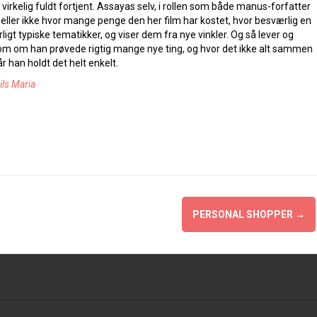
 virkelig fuldt fortjent. Assayas selv, i rollen som både manus-forfatter
ed heller ikke hvor mange penge den her film har kostet, hvor besværlig en
igt typiske tematikker, og viser dem fra nye vinkler. Og så lever og
e som om han prøvede rigtig mange nye ting, og hvor det ikke alt sammen
 han holdt det helt enkelt.
ils Maria
PERSONAL SHOPPER
→