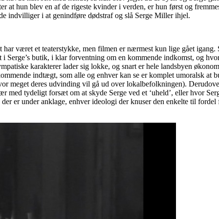
ter at hun blev en af de rigeste kvinder i verden, er hun først og fremmes
 indvilliger i at genindføre dødstraf og slå Serge Miller ihjel.
et har været et teaterstykke, men filmen er nærmest kun lige gået igang.
it i Serge’s butik, i klar forventning om en kommende indkomst, og hvo
mpatiske karakterer lader sig lokke, og snart er hele landsbyen økonomisk
en kommende indtægt, som alle og enhver kan se er komplet umoralsk at 
 hvor meget deres udvinding vil gå ud over lokalbefolkningen). Derudov
l gevær med tydeligt forsæt om at skyde Serge ved et ‘uheld’, eller hv
 der er under anklage, enhver ideologi der knuser den enkelte til fordel