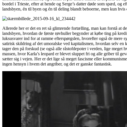
bordel i Trieste, efter at hende og Serge’s datter døde som spæd, og ef
landsbyen, én til byen og én til deling blandt beboerne, men kun hvis de
Allerede her er det en ret så glimrende fortælling, man kan forstå at d
landsbyen, hvordan de første røvhuller begynder at købe ting på kred
luksusvarer ind for at ramme efterspørgslen, hvorefter også de mere sy
satirisk skildring af det umoralske ved kapitalismen, hvordan selv 
tager den på forskud (se også alle råstofdepoter i verden, lige meget
massen, hvor Karla’s leopard er blevet sluppet fri og alle griber ti
sætter sig i vejen. Her er det lige så meget fascisme eller kommunisme
ingen hensyn i hvem det angriber, og det er ganske fantastisk.