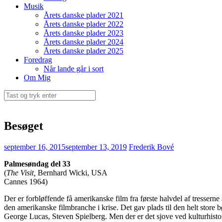
Musik
Årets danske plader 2021
Årets danske plader 2022
Årets danske plader 2023
Årets danske plader 2024
Årets danske plader 2025
Foredrag
Når lande går i sort
Om Mig
Søg
efter:
Besøget
september 16, 2015
september 13, 2019
Frederik Bové
Palmesøndag del 33
(
The Visit,
Bernhard Wicki, USA
Cannes 1964)
Der er forbløffende få amerikanske film fra første halvdel af tresserne
den amerikanske filmbranche i krise. Det gav plads til den helt store
George Lucas, Steven Spielberg. Men der er det sjove ved kulturhisto