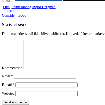
SHARES
Film
,
Palmesøndag
Ingrid Bergman
Indlægsnavigation
←
Eden
Olamide – Bobo
→
Skriv et svar
Din e-mailadresse vil ikke blive publiceret.
Krævede felter er marker
Kommentar
*
Navn
*
E-mail
*
Websted