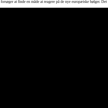
 forsøger at finde en måde at reagere på de nye europæiske bølger. Det fu