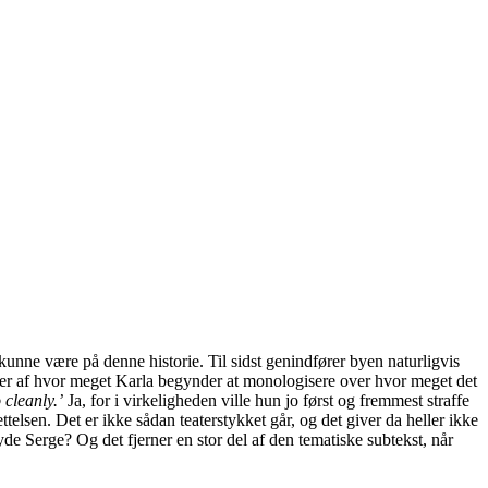
ne være på denne historie. Til sidst genindfører byen naturligvis
iver af hvor meget Karla begynder at monologisere over hvor meget det
 cleanly.’
Ja, for i virkeligheden ville hun jo først og fremmest straffe
telsen. Det er ikke sådan teaterstykket går, og det giver da heller ikke
yde Serge? Og det fjerner en stor del af den tematiske subtekst, når