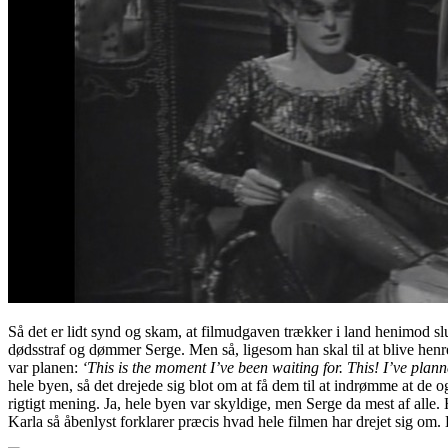
Så det er lidt synd og skam, at filmudgaven trækker i land henimod 
dødsstraf og dømmer Serge. Men så, ligesom han skal til at blive hen
var planen:
‘This is the moment I’ve been waiting for. This! I’ve planne
hele byen, så det drejede sig blot om at få dem til at indrømme at de o
rigtigt mening. Ja, hele byen var skyldige, men Serge da mest af alle. 
Karla så åbenlyst forklarer præcis hvad hele filmen har drejet sig om.