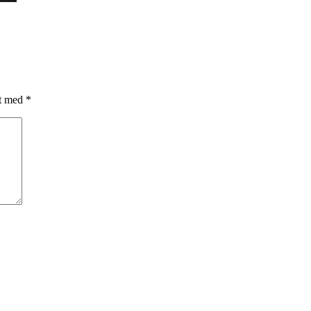
et med
*