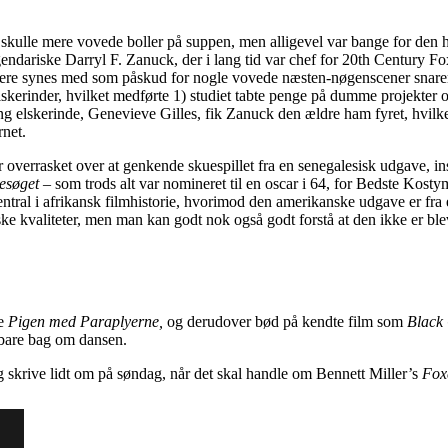
r skulle mere vovede boller på suppen, men alligevel var bange for den
ndariske Darryl F. Zanuck, der i lang tid var chef for 20th Century Fox
mere synes med som påskud for nogle vovede næsten-nøgenscener snare
 elskerinder, hvilket medførte 1) studiet tabte penge på dumme projekter
 elskerinde, Genevieve Gilles, fik Zanuck den ældre ham fyret, hvilket re
rnet.
var overrasket over at genkende skuespillet fra en senegalesisk udgave, i
esøget
– som trods alt var nomineret til en oscar i 64, for Bedste Kosty
central i afrikansk filmhistorie, hvorimod den amerikanske udgave er fra 
iske kvaliteter, men man kan godt nok også godt forstå at den ikke er ble
ge
Pigen med Paraplyerne,
og derudover bød på kendte film som
Black
å bare bag om dansen.
eg skrive lidt om på søndag, når det skal handle om Bennett Miller’s
Fox