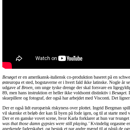
Besøget
er en amerikansk-italiensk co-produktion baseret på en schweizi
østeuropa et sted, bogstaverne er i hvert fald ikke latinske. Nogle år
udgave af
Broen,
om unge tyske drenge der skal forsvare en ligegyldig
89, men hans instruktion er heller ikke voldsomt distinktiv i
Besøget.
skuepillere og fotograf, der også har arbejdet med Visconti. Det ligner
Der er også lidt europæisk riskyness over plottet. Ingrid Bergman spil
vil skænke et beløb der kan få byen på fode igen, og til at starte med
Der er en ganske vovet scene, hvor Karla forklarer at hun var tvunget
was that those damn gypsies were still playing.’
Kvindelig orgasme er 
anerkende faderskabet, og bestak et par andre mænd til at påstå de og