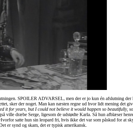
slutningen. SPOILER ADVARSEL, men der er jo kun én afslutning der kun
rettet, sker der noget. Man kan næsten regne ud hvor lidt mening det g
d it for years, but I could not believe it would happen so beautifully, so
gså ville dræbe Serge, ligesom de udstødte Karla. Så hun afblæser henret
Hvorfor satte hun sin leopard fri, hvis ikke det var som påskud for at sk
 Det er synd og skam, det er typisk amerikansk.