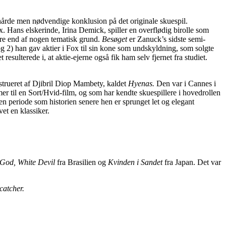
 hårde men nødvendige konklusion på det originale skuespil.
. Hans elskerinde, Irina Demick, spiller en overflødig birolle som
re end af nogen tematisk grund.
Besøget
er Zanuck’s sidste semi-
 og 2) han gav aktier i Fox til sin kone som undskyldning, som solgte
sulterede i, at aktie-ejerne også fik ham selv fjernet fra studiet.
nstrueret af Djibril Diop Mambety, kaldet
Hyenas.
Den var i Cannes i
mer til en Sort/Hvid-film, og som har kendte skuespillere i hovedrollen
en periode som historien senere hen er sprunget let og elegant
vet en klassiker.
 God, White Devil
fra Brasilien og
Kvinden i Sandet
fra Japan. Det var
catcher.