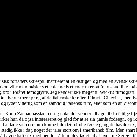
sk forfatters skuespil, instrueret af en østriger, og med en svensk skuesp
 senere ville man måske sætte det nedsættende mærkat ‘euro-pudding’ på 
 bro i foråret femogfyrre. Jeg kender ikke meget til Wicki’s filmografi
Den bærer mere præg af de italienske kræfter. Filmet i Cinecitta, med ly
 og lyder vitterlig som en samtidig italiensk film, eller som en af Viscon
ler Karla Zachannassian, en rig enke der vender tilbage til sin fattige 
 virker hun da også interesseret og glad for at se sin gamle fødeegn, og
 til at lade som om hun kunne lide det mindre første gang de havde sex,
stadig ikke i dag noget der tales stort om i amerikansk film. Men sna
så havde haft sex med hende, så hun blev jaget ud af byen og Serge gift