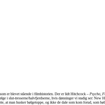
 som er blevet stående i filmhistorien. Der er lidt Hitchcock –
Psycho, F
 bølge i slut-tresserne/halvfjerdserne, hvis dønninger vi stadig ser: N
rie, at man husker bølgetoppe, og ikke de dale som kom forud, som bølg