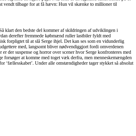
t vendt tilbage for at få hævn: Hun vil skænke to millioner til
 Så klart den bedste del kommer af skildringen af udviklingen i
rdan derefter fremmede købmænd ruller lastbiler fyldt med
 forpligtet til at slå Serge ihjel. Det kan ses som en vidunderlig
budgettere med, langsomt bliver nødvendiggjort fordi omverdenen
er er der suspense og horror over scener hvor Serge konfronteres med
or Serge forsøger at komme med toget væk derfra, men menneskemængden
 for ‘fællesskabet’. Under alle omstændigheder tager stykket så absolut