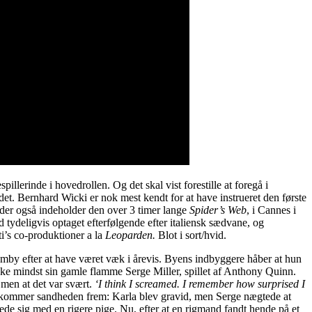
illerinde i hovedrollen. Og det skal vist forestille at foregå i
det. Bernhard Wicki er nok mest kendt for at have instrueret den første
, der også indeholder den over 3 timer lange
Spider’s Web
, i Cannes i
d tydeligvis optaget efterfølgende efter italiensk sædvane, og
ti’s co-produktioner a la
Leoparden.
Blot i sort/hvid.
hjemby efter at have været væk i årevis. Byens indbyggere håber at hun
 ikke mindst sin gamle flamme Serge Miller, spillet af Anthony Quinn.
 men at det var svært.
‘I think I screamed. I remember how surprised I
rt kommer sandheden frem: Karla blev gravid, men Serge nægtede at
ede sig med en rigere pige. Nu, efter at en rigmand fandt hende på et