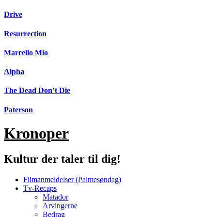
Videre
Drive
til
indhold
Resurrection
Marcello Mio
Alpha
The Dead Don’t Die
Paterson
Kronoper
Kultur der taler til dig!
Filmanmeldelser (Palmesøndag)
Tv-Recaps
Matador
Arvingerne
Bedrag