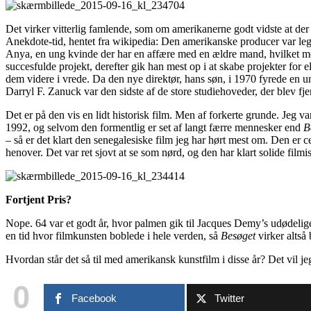
Det virker vitterlig famlende, som om amerikanerne godt vidste at de
Anekdote-tid, hentet fra wikipedia: Den amerikanske producer var lege
Anya, en ung kvinde der har en affære med en ældre mand, hvilket 
succesfulde projekt, derefter gik han mest op i at skabe projekter for
dem videre i vrede. Da den nye direktør, hans søn, i 1970 fyrede en ung
Darryl F. Zanuck var den sidste af de store studiehoveder, der blev fje
Det er på den vis en lidt historisk film. Men af forkerte grunde. Jeg 
1992, og selvom den formentlig er set af langt færre mennesker end
B
– så er det klart den senegalesiske film jeg har hørt mest om. Den er 
henover. Det var ret sjovt at se som nørd, og den har klart solide film
Fortjent Pris?
Nope. 64 var et godt år, hvor palmen gik til Jacques Demy’s udødeli
en tid hvor filmkunsten boblede i hele verden, så
Besøget
virker alts
Hvordan står det så til med amerikansk kunstfilm i disse år? Det vil j
0
Facebook
Twitter