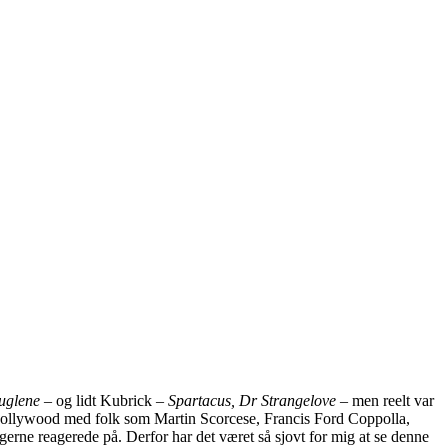
uglene –
og lidt Kubrick –
Spartacus, Dr Strangelove –
men reelt var
ew Hollywood med folk som Martin Scorcese, Francis Ford Coppolla,
erne reagerede på. Derfor har det været så sjovt for mig at se denne