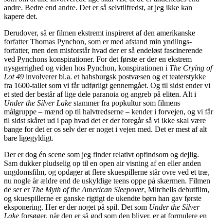
andre. Bedre end andre. Det er så selvtilfredst, at jeg ikke kan
kapere det.
Derudover, så er filmen ekstremt inspireret af den amerikanske
forfatter Thomas Pynchon, som er med afstand min yndlings-
forfatter, men den misforstår hvad der er så endeløst fascinerende
ved Pynchons konspirationer. For det første er der en ekstrem
nysgerrighed og viden hos Pynchon, konspirationen i
The Crying of
Lot 49
involverer bl.a. et habsburgsk postvæsen og et teaterstykke
fra 1600-tallet som vi får udførligt gennemgået. Og til sidst ender vi
et sted der består af lige dele paranoia og angreb på eliten. Alt i
Under the Silver Lake
stammer fra popkultur som filmens
målgruppe – mænd op til halvtredserne – kender i forvejen, og vi får
til sidst skåret ud i pap hvad det er der foregår så vi ikke skal være
bange for det er os selv der er noget i vejen med. Det er mest af alt
bare ligegyldigt.
Der er dog én scene som jeg finder relativt opfindsom og dejlig.
Sam dukker pludselig op til en open air visning af en eller anden
ungdomsfilm, og opdager at flere skuespillerne står ovre ved et træ,
nu nogle år ældre end de uskyldige teens oppe på skærmen. Filmen
de ser er
The Myth of the American Sleepover
, Mitchells debutfilm,
og skuespillerne er ganske rigtigt de ukendte børn han gav første
eksponering. Her er der noget på spil. Det som
Under the Silver
Lake
forsøger, når den er så god som den bliver, er at formulere en