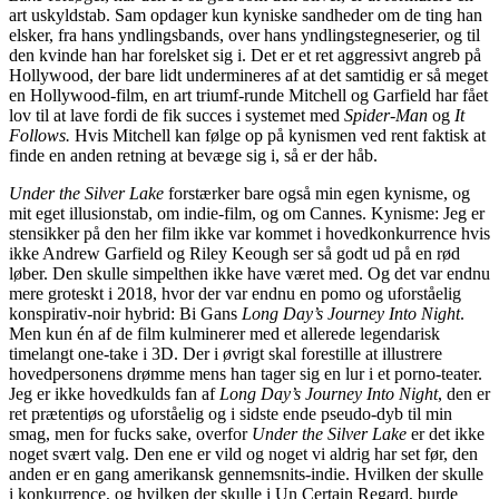
art uskyldstab. Sam opdager kun kyniske sandheder om de ting han
elsker, fra hans yndlingsbands, over hans yndlingstegneserier, og til
den kvinde han har forelsket sig i. Det er et ret aggressivt angreb på
Hollywood, der bare lidt undermineres af at det samtidig er så meget
en Hollywood-film, en art triumf-runde Mitchell og Garfield har fået
lov til at lave fordi de fik succes i systemet med
Spider-Man
og
It
Follows.
Hvis Mitchell kan følge op på kynismen ved rent faktisk at
finde en anden retning at bevæge sig i, så er der håb.
Under the Silver Lake
forstærker bare også min egen kynisme, og
mit eget illusionstab, om indie-film, og om Cannes. Kynisme: Jeg er
stensikker på den her film ikke var kommet i hovedkonkurrence hvis
ikke Andrew Garfield og Riley Keough ser så godt ud på en rød
løber. Den skulle simpelthen ikke have været med. Og det var endnu
mere groteskt i 2018, hvor der var endnu en pomo og uforståelig
konspirativ-noir hybrid: Bi Gans
Long Day’s Journey Into Night
.
Men kun én af de film kulminerer med et allerede legendarisk
timelangt one-take i 3D. Der i øvrigt skal forestille at illustrere
hovedpersonens drømme mens han tager sig en lur i et porno-teater.
Jeg er ikke hovedkulds fan af
Long Day’s Journey Into Night
, den er
ret prætentiøs og uforståelig og i sidste ende pseudo-dyb til min
smag, men for fucks sake, overfor
Under the Silver Lake
er det ikke
noget svært valg. Den ene er vild og noget vi aldrig har set før, den
anden er en gang amerikansk gennemsnits-indie. Hvilken der skulle
i konkurrence, og hvilken der skulle i Un Certain Regard, burde