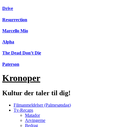
Videre
Drive
til
indhold
Resurrection
Marcello Mio
Alpha
The Dead Don’t Die
Paterson
Kronoper
Kultur der taler til dig!
Filmanmeldelser (Palmesøndag)
Tv-Recaps
Matador
Arvingerne
Bedrag