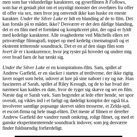
men som har vidunderlige karakterer, og gyserfilmen
It Follows
,
som har et genialt plot om et usynligt monster der overføres fra offer
til offer via sex, men hvor jeg omvendt ikke kan huske en eneste
karakter.
Under the Silver Lake
er lidt en blanding af de to film. Det
kan forstås på to måder, ikke? Desværre er det den dårlige blanding,
det er en film med et formløst og kompliceret plot, der også er fyldt
med kedelige karakterer. Alle svaghederne ved Mitchells ellers ret
prisværdige filmografi, toppet op med kedelig cinematografi og et
ekstremt irriterende soundtrack. Det er en af den slags film som
hvert år
er i konkurrence, hvor jeg ryster på hovedet og undrer mig
over hvad faen de har tænkt sig.
Under the Silver Lake
er en konspirations-film. Sam, spillet af
Andrew Garfield, er en slacker i starten af trediverne, der ikke rigtig
laver noget som helst, udover at lure på sine naboer i ny og næ. Han
fascineres af Sarah, spillet af Riley Keough, og de to har hvad der
nærmest kan kaldes en date, hvor de ryger sig skæve og ser en film.
Næste dag er Sarah væk. Sam begynder at lede efter hende, ser spor
overalt, og vikles ind i et farligt og dødeligt komplot der også bl.a.
involverer samtlige popsange skrevet siden tresserne, et Zelda-spil,
et escort-firma og hele magt-eliten. Det meste af filmen er derefter
Andrew Garfield der vandrer rundt omkring, roligt filmet, og med et
ganske eksperimenterende soundtrack indover, som jeg desværre
finder fuldstændig forfærdeligt.