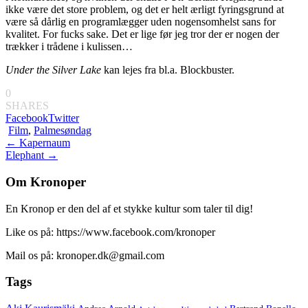
ikke være det store problem, og det er helt ærligt fyringsgrund at
være så dårlig en programlægger uden nogensomhelst sans for
kvalitet. For fucks sake. Det er lige før jeg tror der er nogen der
trækker i trådene i kulissen…
Under the Silver Lake
kan lejes fra bl.a. Blockbuster.
0
SHARES
Facebook
Twitter
Film
,
Palmesøndag
Indlægsnavigation
←
Kapernaum
Elephant
→
Om Kronoper
En Kronop er den del af et stykke kultur som taler til dig!
Like os på: https://www.facebook.com/kronoper
Mail os på: kronoper.dk@gmail.com
Tags