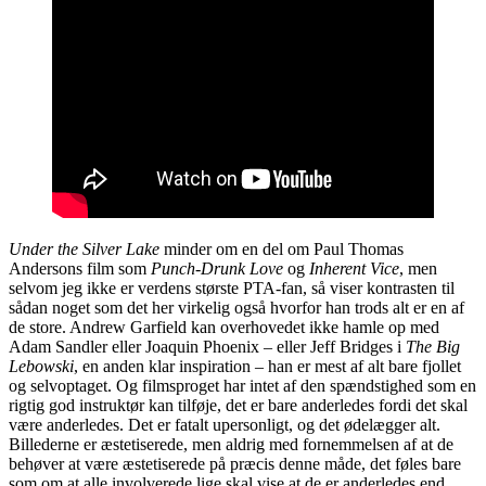
Under the Silver Lake
minder om en del om Paul Thomas
Andersons film som
Punch-Drunk Love
og
Inherent Vice
, men
selvom jeg ikke er verdens største PTA-fan, så viser kontrasten til
sådan noget som det her virkelig også hvorfor han trods alt er en af
de store. Andrew Garfield kan overhovedet ikke hamle op med
Adam Sandler eller Joaquin Phoenix – eller Jeff Bridges i
The Big
Lebowski
, en anden klar inspiration – han er mest af alt bare fjollet
og selvoptaget. Og filmsproget har intet af den spændstighed som en
rigtig god instruktør kan tilføje, det er bare anderledes fordi det skal
være anderledes. Det er fatalt upersonligt, og det ødelægger alt.
Billederne er æstetiserede, men aldrig med fornemmelsen af at de
behøver at være æstetiserede på præcis denne måde, det føles bare
som om at alle involverede lige skal vise at de er anderledes end