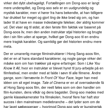
virker det dybt ubehageligt. Fortællingen om Dong-soo er langt
mere underspillet, og Dong-soo selv er en uudgrundelig og
mystisk karakter, men vi hører fra hans bekendte, at han tidligere
har drukket for meget og gjort ting de ikke brød sig om, og han
lader til at have en masse indestængte følelser, der aldrig kommer
ud. Det viser sig til sidst, at den første film faktisk var baseret på
Dong-soos liv, men den anden instruktør stjal historien og brugte
den i sin film uden at spørge, hvilket gør Dong-soo til en endnu
mere tragisk karakter. Og samtidig gør det historien endnu mere
meta.
Der er umanerlig mange filminstruktører i Hong Sang-soos film,
det er en af hans standard karakterer, og nogle gange virker det
måske som om han trækker på egne erfaringer. Som i
Like You
Know It All
, hvor en instruktør er blevet hyret til jury-arbejde på en
filmfestival, men ender med at falde i søvn til alle filmene. Andre
gange, som i førnævnte
In Front Of Your Face
, leger han med
idéen om sit eget image.
Tale of Cinema
er en af overraskende få
af Hong Sang-soos film, der reelt føles som om den handler om
film-kunsten, dens vilkår og dens bagsider. Dong-soo mødes med
gamle klassekamerater fra filmskolen, hvoraf flere har haft stor
succes i den mainstream mediebranche – det lyder som om de
har lavet sæbeoperaer – hvorimod Dong-soo selv er kunstnerisk