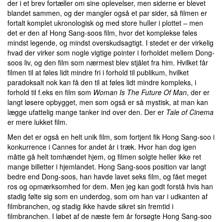
der i et brev fortæller om sine oplevelser, men siderne er blevet
blandet sammen, og der mangler også et par sider, så filmen er
fortalt komplet ukronologisk og med store huller i plottet – men
det er den af Hong Sang-soos film, hvor det komplekse føles
mindst legende, og mindst overskudsagtigt. I stedet er der virkelig
hvad der virker som nogle vigtige pointer i forholdet mellem Dong-
soos liv, og den film som nærmest blev stjålet fra him. Hvilket får
filmen til at føles lidt mindre fri i forhold til publikum, hvilket
paradoksalt nok kan få den til at føles lidt mindre kompleks, i
forhold til f.eks en film som
Woman Is The Future Of Man
, der er
langt løsere opbygget, men som også er så mystisk, at man kan
lægge ufattelig mange tanker ind over den. Der er
Tale of Cinema
er mere lukket film.
Men det er også en helt unik film, som fortjent fik Hong Sang-soo i
konkurrence i Cannes for andet år i træk. Hvor han dog igen
måtte gå helt tomhændet hjem, og filmen solgte heller ikke ret
mange billetter i hjemlandet. Hong Sang-soos position var langt
bedre end Dong-soos, han havde lavet seks film, og fået meget
ros og opmærksomhed for dem. Men jeg kan godt forstå hvis han
stadig følte sig som en underdog, som om han var i udkanten af
filmbranchen, og stadig ikke havde sikret sin fremtid i
filmbranchen. I løbet af de næste fem år forsøgte Hong Sang-soo