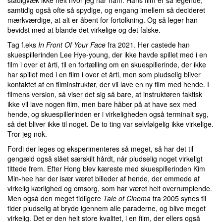
stadigvæk ikke helt hvor jeg har ham. Hans film er så legende,
samtidig også ofte så spydige, og engang imellem så decideret
mærkværdige, at alt er åbent for fortolkning. Og så leger han
bevidst med at blande det virkelige og det falske.
Tag f.eks
In
Front Of Your Face
fra 2021. Her castede han
skuespillerinden Lee Hye-young, der ikke havde spillet med i en
film i over et årti, til en fortælling om en skuespillerinde, der ikke
har spillet med i en film i over et årti, men som pludselig bliver
kontaktet af en filminstruktør, der vil lave en ny film med hende. I
filmens version, så viser det sig så bare, at instruktøren faktisk
ikke vil lave nogen film, men bare håber på at have sex med
hende, og skuespillerinden er i virkeligheden også terminalt syg,
så det bliver ikke til noget. De to ting var selvfølgelig ikke virkelige.
Tror jeg nok.
Fordi der leges og eksperimenteres så meget, så har det til
gengæld også slået særskilt hårdt, når pludselig noget virkeligt
tittede frem. Efter Hong blev kæreste med skuespillerinden Kim
Min-hee har der især været billeder af hende, der emmede af
virkelig kærlighed og omsorg, som har været helt overrumplende.
Men også den meget tidligere
Tale of Cinema
fra 2005 synes til
tider pludselig at bryde igennem alle paraderne, og blive meget
virkelig. Det er den helt store kvalitet, i en film, der ellers også