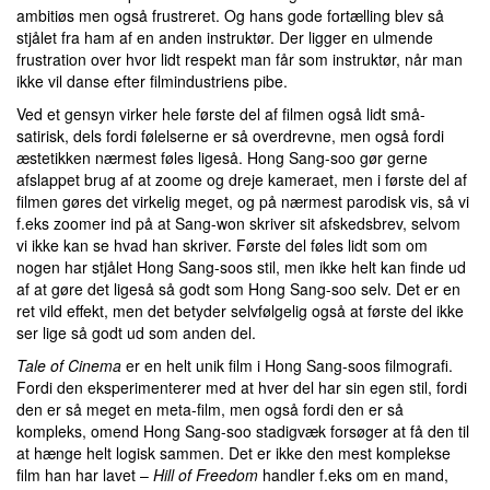
ambitiøs men også frustreret. Og hans gode fortælling blev så
stjålet fra ham af en anden instruktør. Der ligger en ulmende
frustration over hvor lidt respekt man får som instruktør, når man
ikke vil danse efter filmindustriens pibe.
Ved et gensyn virker hele første del af filmen også lidt små-
satirisk, dels fordi følelserne er så overdrevne, men også fordi
æstetikken nærmest føles ligeså. Hong Sang-soo gør gerne
afslappet brug af at zoome og dreje kameraet, men i første del af
filmen gøres det virkelig meget, og på nærmest parodisk vis, så vi
f.eks zoomer ind på at Sang-won skriver sit afskedsbrev, selvom
vi ikke kan se hvad han skriver. Første del føles lidt som om
nogen har stjålet Hong Sang-soos stil, men ikke helt kan finde ud
af at gøre det ligeså så godt som Hong Sang-soo selv. Det er en
ret vild effekt, men det betyder selvfølgelig også at første del ikke
ser lige så godt ud som anden del.
Tale of Cinema
er en helt unik film i Hong Sang-soos filmografi.
Fordi den eksperimenterer med at hver del har sin egen stil, fordi
den er så meget en meta-film, men også fordi den er så
kompleks, omend Hong Sang-soo stadigvæk forsøger at få den til
at hænge helt logisk sammen. Det er ikke den mest komplekse
film han har lavet –
Hill of Freedom
handler f.eks om en mand,