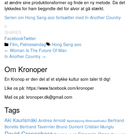
at ændre sine produktionsformer og finde en ny metode. Da det
lykkedes for ham begyndte det for alvor at gå stærkt.
Serien om Hong Sang-soo fortsætter med
In Another Country
0
SHARES
Facebook
Twitter
Film
,
Palmesøndag
Hong Sang-soo
Indlægsnavigation
←
Woman Is The Future Of Man
In Another Country
→
Om Kronoper
En Kronop er den del af et stykke kultur som taler til dig!
Like os på: https://www.facebook.com/kronoper
Mail os på: kronoper.dk@gmail.com
Tags
Aki Kaurismäki
Andrea Arnold
Bertrand
Apichatpong Weerasethakul
Bonello
Bertrand Tavernier
Bruno Dumont
Cristian Mungiu
David Cronenberg