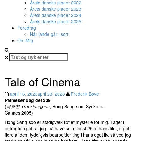
Årets danske plader 2022
Årets danske plader 2023
Årets danske plader 2024
Årets danske plader 2025
Foredrag
Når lande går i sort
Om Mig
Søg
efter:
Tale of Cinema
april 16, 2023
april 23, 2023
Frederik Bové
Palmesøndag del 339
(
극장전, Geukjangjeon
, Hong Sang-soo, Sydkorea
Cannes 2005)
Hong Sang-soo er stadigvæk lidt et mysterie for mig. Taget i
betragtning af, at jeg må have set mindst 25 af hans film, og at
flere af dem tydeligvis bearbejder ting i hans eget liv, så ved jeg