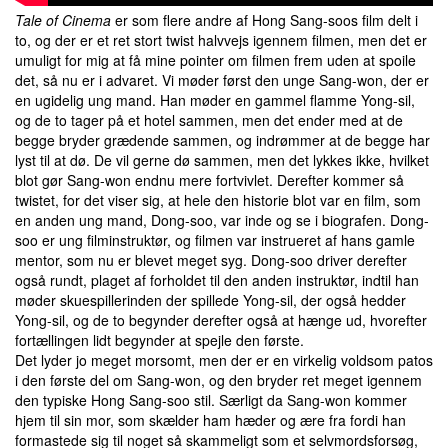
Tale of Cinema
er som flere andre af Hong Sang-soos film delt i
to, og der er et ret stort twist halvvejs igennem filmen, men det er
umuligt for mig at få mine pointer om filmen frem uden at spoile
det, så nu er i advaret. Vi møder først den unge Sang-won, der er
en ugidelig ung mand. Han møder en gammel flamme Yong-sil,
og de to tager på et hotel sammen, men det ender med at de
begge bryder grædende sammen, og indrømmer at de begge har
lyst til at dø. De vil gerne dø sammen, men det lykkes ikke, hvilket
blot gør Sang-won endnu mere fortvivlet. Derefter kommer så
twistet, for det viser sig, at hele den historie blot var en film, som
en anden ung mand, Dong-soo, var inde og se i biografen. Dong-
soo er ung filminstruktør, og filmen var instrueret af hans gamle
mentor, som nu er blevet meget syg. Dong-soo driver derefter
også rundt, plaget af forholdet til den anden instruktør, indtil han
møder skuespillerinden der spillede Yong-sil, der også hedder
Yong-sil, og de to begynder derefter også at hænge ud, hvorefter
fortællingen lidt begynder at spejle den første.
Det lyder jo meget morsomt, men der er en virkelig voldsom patos
i den første del om Sang-won, og den bryder ret meget igennem
den typiske Hong Sang-soo stil. Særligt da Sang-won kommer
hjem til sin mor, som skælder ham hæder og ære fra fordi han
formastede sig til noget så skammeligt som et selvmordsforsøg,