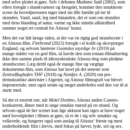
med selve plottet at gøre. Selv i debuten
Madame Satã
(2002), som
ellers foregår i slumkvarterer og fængsler, kommer den smukkeste
scene da hovedpersonen tager med sin lille familie på tur til
stranden. Vand, sand, leg med hinanden, det er som om stranden
med dens blanding af natur, varme og ikke mindst afklædthed
rammer noget ret centralt for Aïnouz’ kunst.
Men det var lidt længe siden, at der var en rigtig god strandscene i
en Aïnouz-film.
Firebrand
(2023) foregik i et koldt og skovpræget
England, og selvom
Søstrene Gusmãos usynlige liv
(2019) på
mange måder var en god film, så havde den som roman-filmatisering
ikke den samme plads til idiosynkratiske Aïnouz-ting som plotløse
strandscener. Læg dertil også de mange fine og vægtige
dokumentar-film, som Aïnouz har lavet på det seneste som
Zentralflughafen THF
(2018) og
Nardjes A.
(2020) om pro-
demokratiske aktivister i Algeriet, og Aïnouz filmografi var blevet
imponerende, men også seriøs og meget anderledes end den var til at
starte med.
Så det er enormt rart, når
Motel Destino
, Aïnouz anden Cannes-
konkurrent, åbner med to unge smukke mænd på en strand. Og
selvom også de her scener kun lige akkurat kan siges at have noget
med hovedplottet i filmen at gøre, så er de i sig selv smukke og
vellavede, og fungerer også som anslag til Aïnouz’ frieste og mest
underholdende film i årevis, med fokus på farver, lyde, sol og sex.