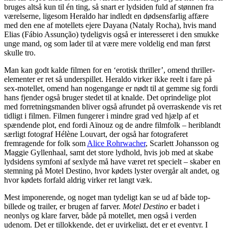
bruges altså kun til én ting, så snart er lydsiden fuld af stønnen fra
værelserne, ligesom Heraldo har indledt en dødsensfarlig affære
med den ene af motellets ejere Dayana (Nataly Rocha), hvis mand
Elias (Fábio Assunção) tydeligvis også er interesseret i den smukke
unge mand, og som lader til at være mere voldelig end man først
skulle tro.
Man kan godt kalde filmen for en ‘erotisk thriller’, omend thriller-
elementer er ret så underspillet. Heraldo virker ikke reelt i fare på
sex-motellet, omend han nogengange er nødt til at gemme sig fordi
hans fjender også bruger stedet til at knalde. Det oprindelige plot
med forretningsmanden bliver også afrundet på overraskende vis ret
tidligt i filmen. Filmen fungerer i mindre grad ved hjælp af et
spændende plot, end fordi Aïnouz og de andre filmfolk – heriblandt
særligt fotograf Hélène Louvart, der også har fotograferet
fremragende for folk som
Alice Rohrwacher
, Scarlett Johansson og
Maggie Gyllenhaal, samt det store lydhold, hvis job med at skabe
lydsidens symfoni af sexlyde må have været ret specielt – skaber en
stemning på Motel Destino, hvor kødets lyster overgår alt andet, og
hvor kødets forfald aldrig virker ret langt væk.
Mest imponerende, og noget man tydeligt kan se ud af både top-
billede og trailer, er brugen af farver.
Motel Destino
er badet i
neonlys og klare farver, både på motellet, men også i verden
udenom. Det er tillokkende, det er uvirkeligt, det er et eventyr. I