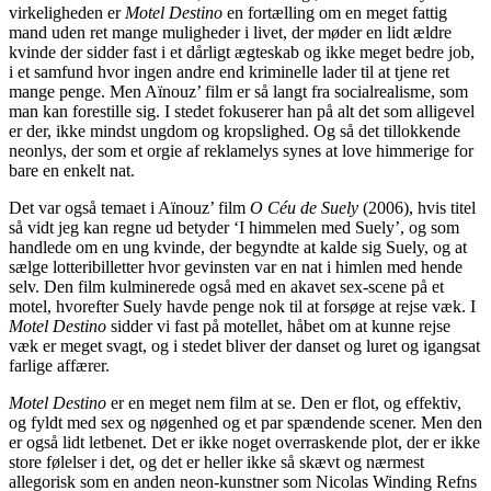
virkeligheden er
Motel Destino
en fortælling om en meget fattig
mand uden ret mange muligheder i livet, der møder en lidt ældre
kvinde der sidder fast i et dårligt ægteskab og ikke meget bedre job,
i et samfund hvor ingen andre end kriminelle lader til at tjene ret
mange penge. Men Aïnouz’ film er så langt fra socialrealisme, som
man kan forestille sig. I stedet fokuserer han på alt det som alligevel
er der, ikke mindst ungdom og kropslighed. Og så det tillokkende
neonlys, der som et orgie af reklamelys synes at love himmerige for
bare en enkelt nat.
Det var også temaet i Aïnouz’ film
O Céu de Suely
(2006), hvis titel
så vidt jeg kan regne ud betyder ‘I himmelen med Suely’, og som
handlede om en ung kvinde, der begyndte at kalde sig Suely, og at
sælge lotteribilletter hvor gevinsten var en nat i himlen med hende
selv. Den film kulminerede også med en akavet sex-scene på et
motel, hvorefter Suely havde penge nok til at forsøge at rejse væk. I
Motel Destino
sidder vi fast på motellet, håbet om at kunne rejse
væk er meget svagt, og i stedet bliver der danset og luret og igangsat
farlige affærer.
Motel Destino
er en meget nem film at se. Den er flot, og effektiv,
og fyldt med sex og nøgenhed og et par spændende scener. Men den
er også lidt letbenet. Det er ikke noget overraskende plot, der er ikke
store følelser i det, og det er heller ikke så skævt og nærmest
allegorisk som en anden neon-kunstner som Nicolas Winding Refns