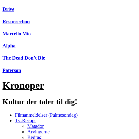
Videre
Drive
til
indhold
Resurrection
Marcello Mio
Alpha
The Dead Don’t Die
Paterson
Kronoper
Kultur der taler til dig!
Filmanmeldelser (Palmesøndag)
Tv-Recaps
Matador
Arvingerne
Bedrag