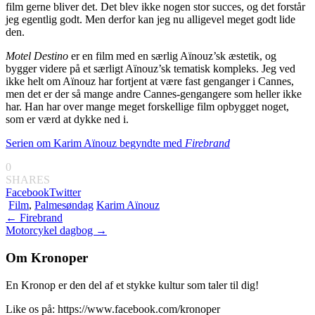
film gerne bliver det. Det blev ikke nogen stor succes, og det forstår
jeg egentlig godt. Men derfor kan jeg nu alligevel meget godt lide
den.
Motel Destino
er en film med en særlig Aïnouz’sk æstetik, og
bygger videre på et særligt Aïnouz’sk tematisk kompleks. Jeg ved
ikke helt om Aïnouz har fortjent at være fast genganger i Cannes,
men det er der så mange andre Cannes-gengangere som heller ikke
har. Han har over mange meget forskellige film opbygget noget,
som er værd at dykke ned i.
Serien om Karim Aïnouz begyndte med
Firebrand
0
SHARES
Facebook
Twitter
Film
,
Palmesøndag
Karim Aïnouz
Indlægsnavigation
←
Firebrand
Motorcykel dagbog
→
Om Kronoper
En Kronop er den del af et stykke kultur som taler til dig!
Like os på: https://www.facebook.com/kronoper