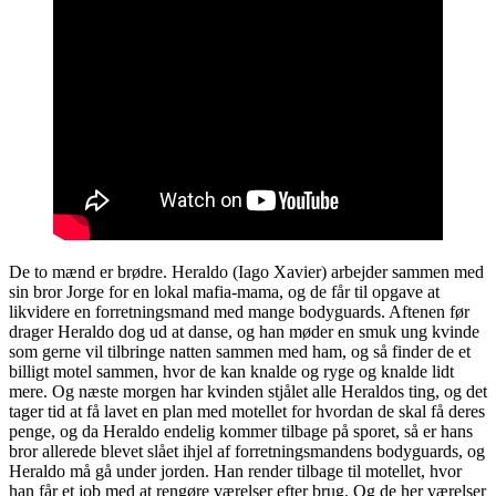
De to mænd er brødre. Heraldo (Iago Xavier) arbejder sammen med
sin bror Jorge for en lokal mafia-mama, og de får til opgave at
likvidere en forretningsmand med mange bodyguards. Aftenen før
drager Heraldo dog ud at danse, og han møder en smuk ung kvinde
som gerne vil tilbringe natten sammen med ham, og så finder de et
billigt motel sammen, hvor de kan knalde og ryge og knalde lidt
mere. Og næste morgen har kvinden stjålet alle Heraldos ting, og det
tager tid at få lavet en plan med motellet for hvordan de skal få deres
penge, og da Heraldo endelig kommer tilbage på sporet, så er hans
bror allerede blevet slået ihjel af forretningsmandens bodyguards, og
Heraldo må gå under jorden. Han render tilbage til motellet, hvor
han får et job med at rengøre værelser efter brug. Og de her værelser