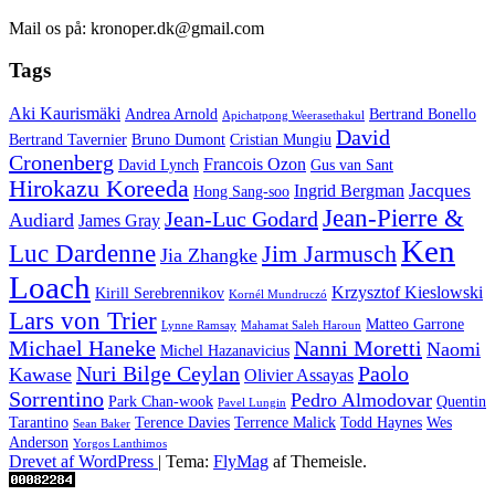
Mail os på: kronoper.dk@gmail.com
Tags
Aki Kaurismäki
Andrea Arnold
Bertrand Bonello
Apichatpong Weerasethakul
David
Bertrand Tavernier
Bruno Dumont
Cristian Mungiu
Cronenberg
Francois Ozon
David Lynch
Gus van Sant
Hirokazu Koreeda
Jacques
Ingrid Bergman
Hong Sang-soo
Jean-Pierre &
Jean-Luc Godard
Audiard
James Gray
Ken
Luc Dardenne
Jim Jarmusch
Jia Zhangke
Loach
Krzysztof Kieslowski
Kirill Serebrennikov
Kornél Mundruczó
Lars von Trier
Matteo Garrone
Lynne Ramsay
Mahamat Saleh Haroun
Michael Haneke
Nanni Moretti
Naomi
Michel Hazanavicius
Nuri Bilge Ceylan
Paolo
Kawase
Olivier Assayas
Sorrentino
Pedro Almodovar
Park Chan-wook
Quentin
Pavel Lungin
Tarantino
Terence Davies
Terrence Malick
Todd Haynes
Wes
Sean Baker
Anderson
Yorgos Lanthimos
Drevet af WordPress
|
Tema:
FlyMag
af Themeisle.