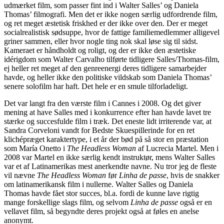
udmærket film, som passer fint ind i Walter Salles’ og Daniela
Thomas’ filmografi. Men det er ikke nogen særlig udfordrende film,
og ret meget æstetisk friskhed er der ikke over den. Der er meget
socialrealistisk sødsuppe, hvor de fattige familiemedlemmer alligevel
griner sammen, eller hvor nogle ting nok skal løse sig til sidst.
Kameraet er håndholdt og roligt, og der er ikke den æstetiske
idérigdom som Walter Carvalho tilførte tidligere Salles/Thomas-film,
ej heller ret meget af den genreenergi deres tidligere samarbejder
havde, og heller ikke den politiske vildskab som Daniela Thomas’
senere solofilm har haft. Det hele er en smule tilforladeligt.
Det var langt fra den værste film i Cannes i 2008. Og det giver
mening at have Salles med i konkurrence efter han havde lavet tre
stærke og succesfulde film i træk. Det eneste lidt irriterende var, at
Sandra Corveloni vandt for Bedste Skuespillerinde for en ret
klichépræget karaktertype, i et år der bød på så stor en præstation
som María Onetto i
The Headless Woman
af Lucrecia Martel. Men i
2008 var Martel en ikke særlig kendt instruktør, mens Walter Salles
var et af Latinamerikas mest anerkendte navne. Nu tror jeg de fleste
vil nævne
The Headless Woman
før
Linha de passe
, hvis de snakker
om latinamerikansk film i nullerne. Walter Salles og Daniela
Thomas havde fået stor succes, bl.a. fordi de kunne lave rigtig
mange forskellige slags film, og selvom
Linha de passe
også er en
vellavet film, så begyndte deres projekt også at føles en anelse
anonymt.