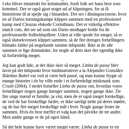
f.eks bliver mistænkt for kriminalitet, fordi folk ser hans bror som
kriminel. Der er også gjort noget ud af klipningen, for at få
historierne til at spejle sig i hinanden. Det ses i åbningsscenene, hvor
en af Darios træningskampe klippes sammen med en professionel
kamp med Cleuzas elskede Corinthians. Det er virkelig effektive
match cuts, det ser ud som om Dario modtager bolde fra de
professionelle fodboldspillere. Uden at ville spoile for meget, så er
også slutsekvensen klippet sammen, så de fire drenges fortællingers
klimaks falder på nogelunde samme tidspunkt. Ikke at de alle
sammen er lige dramatiske, for nogle af dem sker der egentlig ikke
så forfærdelig meget.
Jeg kan godt lide, at der ikke sker så meget.
Linha de passe
blev
lavet på det tidspunkt hvor multinarrativer a la Alejandro González
Iñárritus
Babel
var ved at være helt passé, og man kunne frygte så
mange historier i én by ville ende i et forfærdeligt miskmask som
Crash
(2004). I stedet fortæller
Linha de passe
om, hvordan vores
fortællinger nogen gange hænger sammen, nogen gange ikke. De
fire unge mænd er familie, ja vist, men de er også meget forskellige,
de ved de har forskellige fædre, er ikke særligt tætte på deres mødre,
og de har fire meget forskellige mål i livet. Nogle gange fester de
sammen. Hvis én bror træffer et valg kan det påvirke de tre andre.
Men andre gange er de på egen hånd.
Så det hele kunne have været meget værre.
Linha de passe
er en