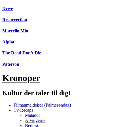
Videre
Drive
til
indhold
Resurrection
Marcello Mio
Alpha
The Dead Don’t Die
Paterson
Kronoper
Kultur der taler til dig!
Filmanmeldelser (Palmesøndag)
Tv-Recaps
Matador
Arvingerne
Bedrag