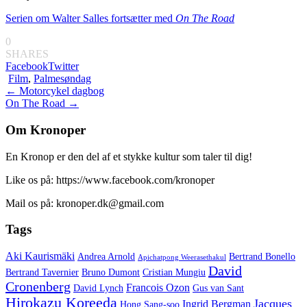
Serien om Walter Salles fortsætter med
On The Road
0
SHARES
Facebook
Twitter
Film
,
Palmesøndag
Indlægsnavigation
←
Motorcykel dagbog
On The Road
→
Om Kronoper
En Kronop er den del af et stykke kultur som taler til dig!
Like os på: https://www.facebook.com/kronoper
Mail os på: kronoper.dk@gmail.com
Tags
Aki Kaurismäki
Andrea Arnold
Bertrand Bonello
Apichatpong Weerasethakul
David
Bertrand Tavernier
Bruno Dumont
Cristian Mungiu
Cronenberg
Francois Ozon
David Lynch
Gus van Sant
Hirokazu Koreeda
Jacques
Ingrid Bergman
Hong Sang-soo