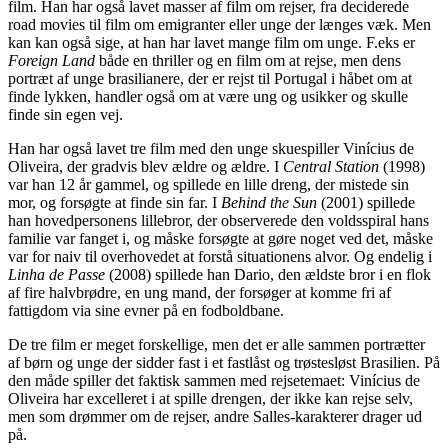
film. Han har også lavet masser af film om rejser, fra deciderede
road movies til film om emigranter eller unge der længes væk. Men
kan kan også sige, at han har lavet mange film om unge. F.eks er
Foreign Land
både en thriller og en film om at rejse, men dens
portræt af unge brasilianere, der er rejst til Portugal i håbet om at
finde lykken, handler også om at være ung og usikker og skulle
finde sin egen vej.
Han har også lavet tre film med den unge skuespiller Vinícius de
Oliveira, der gradvis blev ældre og ældre. I
Central Station
(1998)
var han 12 år gammel, og spillede en lille dreng, der mistede sin
mor, og forsøgte at finde sin far. I
Behind the Sun
(2001) spillede
han hovedpersonens lillebror, der observerede den voldsspiral hans
familie var fanget i, og måske forsøgte at gøre noget ved det, måske
var for naiv til overhovedet at forstå situationens alvor. Og endelig i
Linha de Passe
(2008) spillede han Dario, den ældste bror i en flok
af fire halvbrødre, en ung mand, der forsøger at komme fri af
fattigdom via sine evner på en fodboldbane.
De tre film er meget forskellige, men det er alle sammen portrætter
af børn og unge der sidder fast i et fastlåst og trøstesløst Brasilien. På
den måde spiller det faktisk sammen med rejsetemaet: Vinícius de
Oliveira har excelleret i at spille drengen, der ikke kan rejse selv,
men som drømmer om de rejser, andre Salles-karakterer drager ud
på.