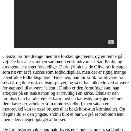
Cleuza har fire drenge med fire forskellige mænd, og en femte på
vej. De bor alle sammen sammen i et slumkvarter i Sao Paolo, og
drengene er meget forskellige. Dario (Vinícius de Oliveira) forsøger
som nævnt at få succes som fodboldspiller, men der er rigtig mange
talentfulde fodboldspillere i Brasilien, han får kritik for at være for
selvisk og ikke nok en team-player, og så er han allerede ved at være
for gammel til at være ‘talent’. Dinho er den fornuftige søn, han
arbejder på en tankstation og er frivillig i en kirke. Dênis er den
rodløse, han har allerede et barn med en kæreste, forsøger at finde
flere kærester, arbejder som motorcykelbud, men sådan en
motorcykel kan jo også bruges til at begå hit-n-run kriminalitet. Og
Reginaldo er den yngste, endnu blot et barn, også et fodboldtalent,
men ellers meget optaget af busser.
De fire historier vikler sig naturligvis en smule sammen, så Dinho