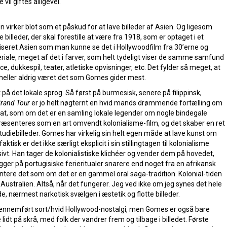
vil giftes alligevel.
virker blot som et påskud for at lave billeder af Asien. Og ligesom
 billeder, der skal forestille at være fra 1918, som er optaget i et
etiseret Asien som man kunne se det i Hollywoodfilm fra 30’erne og
ale, meget af det i farver, som helt tydeligt viser de samme samfund
dukkespil, teater, atletiske opvisninger, etc. Det fylder så meget, at
r heller aldrig været det som Gomes gider mest.
 på det lokale sprog. Så først på burmesisk, senere på filippinsk,
rand Tour
er jo helt nøgternt en hvid mands drømmende fortælling om
dsat, som om det er en samling lokale legender om nogle bindegale
præsenteres som en art omvendt kolonialisme-film, og det skaber en ret
udiebilleder. Gomes har virkelig sin helt egen måde at lave kunst om
aktisk er det ikke særligt eksplicit i sin stillingtagen til kolonialisme
sivt. Han tager de kolonialistiske klichéer og vender dem på hovedet,
gger på portugisiske ferieritualer snarere end noget fra en afrikansk
entere det som om det er en gammel oral saga-tradition. Kolonial-tiden
i Australien. Altså, når det fungerer. Jeg ved ikke om jeg synes det hele
, nærmest narkotisk svælgen i æstetik og flotte billeder.
 gennemført sort/hvid Hollywood-nostalgi, men Gomes er også bare
 lidt på skrå, med folk der vandrer frem og tilbage i billedet. Første