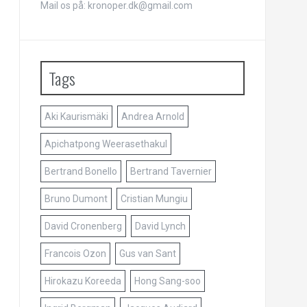
Mail os på: kronoper.dk@gmail.com
Tags
Aki Kaurismäki
Andrea Arnold
Apichatpong Weerasethakul
Bertrand Bonello
Bertrand Tavernier
Bruno Dumont
Cristian Mungiu
David Cronenberg
David Lynch
Francois Ozon
Gus van Sant
Hirokazu Koreeda
Hong Sang-soo