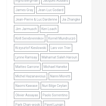
Ingrid Bergman
Jacques Audiard
James Gray
Jean-Luc Godard
Jean-Pierre & Luc Dardenne
Jia Zhangke
Jim Jarmusch
Ken Loach
Kirill Serebrennikov
Kornél Mundruczó
Krzysztof Kieslowski
Lars von Trier
Lynne Ramsay
Mahamat Saleh Haroun
Matteo Garrone
Michael Haneke
Michel Hazanavicius
Nanni Moretti
Naomi Kawase
Nuri Bilge Ceylan
Olivier Assayas
Paolo Sorrentino
Park Chan-wook
Pavel Lungin