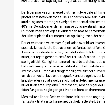
Edward, uden at tage sig så meget af, at han muligvis ikke 
Det lyder måske som meget plot, men store dele af filmen 
plottet er æstetikken todelt. Dels er der smukke sort-hvide
studie, og som ret meget svælger i et orientalistisk æst
40’erne. Derudover er der en masse dokumentarisk materi
i nutiden, men som også inkluderer en masse performance, 
der ikke er plads til ret meget plot og dialog, men det ha
Der er en masse voice over. Og al voice over bliver leveret
japansk, kinesisk, etc. Det giver en ret fantastisk effekt.
G
Asien for hundrede år siden, men det virker til tider mo
briter, der rejste gennem området for 100 år siden. Det 
særlig effekt. Særligt kombineret med de æstetiserede st
kolonialismen på. Det er ikke militant anti-kolonialistisk – f
overhovedet – men det fungerer alligevel til tider subver
om det er ved at lave en etnografisk undersøgelse, der ki
landsby, eller ved at svælge i kolonial æstetik, men præs
bliver til en art europæisk ‘Drømmetid’, som de siger det 
tiden fungerer, nogle gange bliver det bare en drømmende
Men hvilke billeder! Dels er det bare lækkert med noget
fantastisk til at sætte kameraet det helt rette sted. Gerne