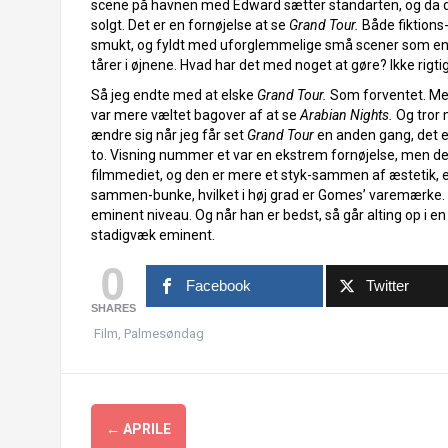
scene på havnen med Edward sætter standarten, og da d
solgt. Det er en fornøjelse at se
Grand Tour.
Både fiktions
smukt, og fyldt med uforglemmelige små scener som en 
tårer i øjnene. Hvad har det med noget at gøre? Ikke rigtig
Så jeg endte med at elske
Grand Tour.
Som forventet. Men 
var mere væltet bagover af at se
Arabian Nights.
Og tror
ændre sig når jeg får set
Grand Tour
en anden gang, det e
to. Visning nummer et var en ekstrem fornøjelse, men det
filmmediet, og den er mere et styk-sammen af æstetik, 
sammen-bunke, hvilket i høj grad er Gomes’ varemærke. 
eminent niveau. Og når han er bedst, så går alting op i e
stadigvæk eminent.
0
Facebook
Twitter
SHARES
Film
,
Palmesøndag
Indlægsnavigation
←
APRILE