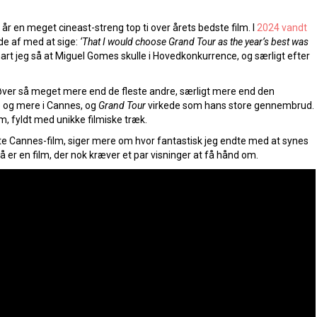
år en meget cineast-streng top ti over årets bedste film. I
2024 vandt
ede af med at sige:
‘That I would choose Grand Tour as the year’s best was
rt jeg så at Miguel Gomes skulle i Hovedkonkurrence, og særligt efter
øver så meget mere end de fleste andre, særligt mere end den
og mere i Cannes, og
Grand Tour
virkede som hans store gennembrud.
lm, fyldt med unikke filmiske træk.
bedste Cannes-film, siger mere om hvor fantastisk jeg endte med at synes
å er en film, der nok kræver et par visninger at få hånd om.