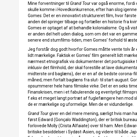
Mine forventninger til
Grand Tour
var også enorme, fordi
skulle komme i Hovedkonkurrence, efter han slog igen
Gomes: Det er en innovativt struktureret film, hvor før
anden del springer tilbage og fortæller en historie fra kvin
Gomes er optaget af at behandle kolonialisme. Og så vis
er anden del helt uden dialog, som om det var en gammel s
senere end stumfilms-tiden, men Gomes’ forhold til æstet
Jeg forstår dog godt hvorfor Gomes måtte vente tolv år 
lidt mærkelige. Faktisk er Gomes’ film generelt lidt mærke
nærmest etnografisk vis dokumenterer det portugisiske feri
inklusiv det filmhold, der skal forestille at lave dokumenta
midterste ord baglæns), der er en af de bedste corona-film
måned, men fortalt baglæns fra slut- til start-august. G
opsummerer hele hans filmiske virke. Det er en seks time
Finanskrisen, men i et fabulerende og eventyrligt films
f.eks et meget langt portræt af fuglefængere hen mod sl
de er mærkelige og uformelige. Men de er vidunderlige.
Grand Tour
giver en del mere mening, særligt hvis man ha
først Edward (Gonçalo Waddington), der er britisk bureau
forlovede Molly (Crista Alfaiate) over til ham. Men Edward 
britiske besiddelser i Sydøst-Asien, og videre til både Japa