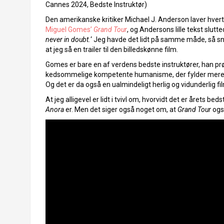
Cannes 2024, Bedste Instruktør)
Den amerikanske kritiker Michael J. Anderson laver hvert 
Miguel Gomes’
Grand Tour
, og Andersons lille tekst slutt
never in doubt.
‘ Jeg havde det lidt på samme måde, så sna
at jeg så en trailer til den billedskønne film.
Gomes er bare en af verdens bedste instruktører, han pr
kedsommelige kompetente humanisme, der fylder mere 
Og det er da også en ualmindeligt herlig og vidunderlig fi
At jeg alligevel er lidt i tvivl om, hvorvidt det er årets 
Anora
er. Men det siger også noget om, at
Grand Tour
ogs