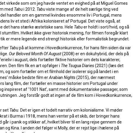
 det virkede som om jeg havde ventet en evighed på at Miguel Gomes
nem med
Tabu
i 2012.
Tabu
viste mange af de helt særlige ting ved
ste del handler om en gammel kvindes ensomme liv i Portugal, mens
dens liv et sted i Afrika koloniseret af Portugal. Det viste også, at
te det hans stærke æstetiske sans. Hele
Tabu
er holdt i sort/hvid, og så
tumfilm. Hvilket ikke giver historisk mening, for filmen foregår klart
ik er mere legende end strengt historisk eller formalistisk begrundet.
efter
Tabu
på at komme i Hovedkonkurrence, for hans film siden da var
lige.
Our Beloved Month Of August
(2008) er en dokuhybrid, der dels på
eliv i august, dels fortæller fiktive historier om dets karakterer,
ren. Den film fik en art opfølger i
The Tsugua Diaries
(2021) (læs det
, og som fortæller om et filmhold der isolerer sig på landet i en
omes’ måske bedste film er
Arabian Nights
(2015), der nærmest
rs lang film, der fortæller en masse historier om Portugal under
prog inspireret af ‘1001 Nat’, samt med dokumentariske passager, som
utningen. Jeg forstår godt at ingen af de film kom i Hovedkonkurrence,
r set
Tabu.
Det er igen et todelt narrativ om kolonialisme. Vi møder
krat i Burma i 1918, mens han venter på et skib, der bringer hans
går i panik og stikker af, hvilket bliver til en lang rejse gennem de
n og Kina. I anden del følger vi Molly, der er rejst lige i hælene på