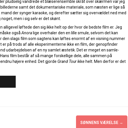
er pludselig vandrede et blæserensemble skråt over skærmen var jeg
-billederne samt det dokumentariske materiale, som næsten er lige så
mand der synger karaoke, og derefter sætter sig overvældet ned med
 noget, men i sig selv er det skønt.
alligevel løftede den sig ikke helt op der hvor de bedste film er. Jeg
 måske også
Anora
lige overhaler den en lille smule, selvom det kan
r den slags film som sagtens kan løftes enormt af en visning nummer
 er på trods af alle eksperimenterne ikke en film, der genopfinder
end udarbejdelsen af en ny samlet æstetik. Det er meget en samle-
Hans film består af så mange forskellige dele, alle sammen på
n endnu højere enhed. Det gjorde
Grand Tour
ikke helt. Men derfor er det
SØNNENS VÆRELSE
→