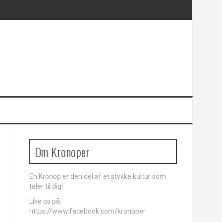
Om Kronoper
En Kronop er den del af et stykke kultur som
taler til dig!
Like os på:
https://www.facebook.com/kronoper