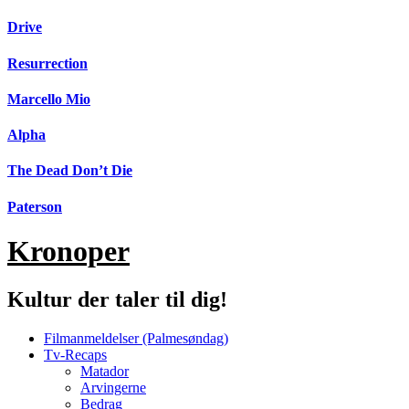
Videre
Drive
til
indhold
Resurrection
Marcello Mio
Alpha
The Dead Don’t Die
Paterson
Kronoper
Kultur der taler til dig!
Filmanmeldelser (Palmesøndag)
Tv-Recaps
Matador
Arvingerne
Bedrag