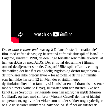
Det er bare verdens ende
var også Dolans første ‘internationale’
film, med et fransk cast, og baseret på et fransk skuespil af Jean-Luc
Lagarce, skrevet i 1990, da den unge forfatter selv måtte erkende, at
han var dødssyg med AIDS. Der er lidt af det samme i filmen,
omend detaljerne er slørede. Gaspard Ulliel spiller Louie, en ung
dramatiker, der har fået en dødelig sygdom og derfor tager hjem –
det forklares ikke præcist hvor – for at fortælle det til sin familie,
som han ikke har set i 12 år. Men der er rigtig meget
dysfunktionalitet i den familie, så Louis har en del dramatiske scener
med sin mor (Nathalie Baye), lillesøster som han næsten ikke har
kendt (Léa Seydoux), svigerinde som han aldrig har mødt (Marion
Cotillard), og især med sin bror (Vincent Cassel) der har et hidsigt
temperament, og hvor det virker som om der stikker noget yderligere
bag. Alle snakker usikkert og haltende, og så råber og skriger de.