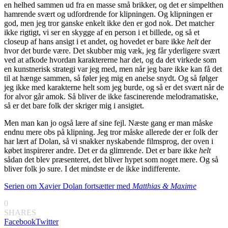
en helhed sammen ud fra en masse små brikker, og det er simpelthen
hamrende svært og udfordrende for klipningen. Og klipningen er
god, men jeg tror ganske enkelt ikke den er god nok. Det matcher
ikke rigtigt, vi ser en skygge af en person i et billede, og så et
closeup af hans ansigt i et andet, og hovedet er bare ikke
helt
der
hvor det burde være. Det skubber mig væk, jeg får yderligere svært
ved at afkode hvordan karaktererne har det, og da det virkede som
en kunstnerisk strategi var jeg med, men når jeg bare ikke kan få det
til at hænge sammen, så føler jeg mig en anelse snydt. Og så følger
jeg ikke med karakterne helt som jeg burde, og så er det svært når de
for alvor går amok. Så bliver de ikke fascinerende melodramatiske,
så er det bare folk der skriger mig i ansigtet.
Men man kan jo også lære af sine fejl. Næste gang er man måske
endnu mere obs på klipning. Jeg tror måske allerede der er folk der
har lært af Dolan, så vi snakker nyskabende filmsprog, der oven i
købet inspirerer andre. Det er da glimrende. Det er bare ikke
helt
sådan det blev præsenteret, det bliver hypet som noget mere. Og så
bliver folk jo sure. I det mindste er de ikke indifferente.
Serien om Xavier Dolan fortsætter med
Matthias & Maxime
0
SHARES
Facebook
Twitter