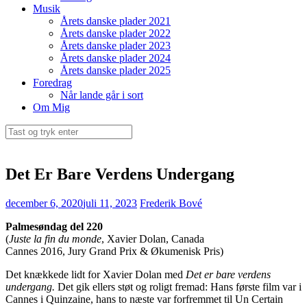
Musik
Årets danske plader 2021
Årets danske plader 2022
Årets danske plader 2023
Årets danske plader 2024
Årets danske plader 2025
Foredrag
Når lande går i sort
Om Mig
Søg
efter:
Det Er Bare Verdens Undergang
december 6, 2020
juli 11, 2023
Frederik Bové
Palmesøndag del 220
(
Juste la fin du monde
, Xavier Dolan, Canada
Cannes 2016, Jury Grand Prix & Økumenisk Pris)
Det knækkede lidt for Xavier Dolan med
Det er bare verdens
undergang.
Det gik ellers støt og roligt fremad: Hans første film var i
Cannes i Quinzaine, hans to næste var forfremmet til Un Certain