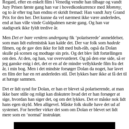
Regard, efter en enkelt film i Venedig vendte han tilbage og vandt
Jury Prisen første gang han var i hovedkonkurrence med
Mommy,
og to år efter tog han endnu et skridt fremad: Han vandt Jury Grand
Prix for den her. Det kunne da vel nærmest ikke være anderledes,
end at han ville vinde Guldpalmen næste gang. Og han var
stadigvæk ikke fyldt tredive år.
Men
Det er bare verdens undergang
fik ‘polariserede’ anmeldelser,
som man lidt eufemistisk kan kalde det. Der var folk som
hadede
filmen, og de gav den ikke for lidt med buh-råb, også da Dolan
skulle på scenen og modtage sin pris. Og det blev lidt fortællingen
om den. At den, og han, var overvurderet. Og på den ene side, så er
jeg ganske enig i det, det er en af de mindre vellykkede film fra det
år, i min bog. Men i det mindste forsøger Dolan da noget, har lavet
en film der har en ret anderledes stil. Det lykkes bare ikke at få det til
at hænge sammen.
Det er lidt synd for Dolan, er han er blevet så polariserende, at man
ikke bare stille og roligt kan diskutere hvad det er han forsøger at
sige, hvordan han siger det, og om det lykkes. Det er måske nok lidt
hans egen skyld. Men alligevel. Måske folk skulle have det ud af
systemet. For herefter virker det som om Dolan er blevet set lidt
mere som en ‘normal’ instruktør.