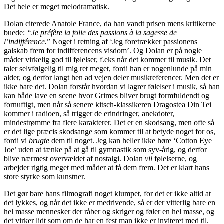
Det hele er meget melodramatisk.
Dolan citerede Anatole France, da han vandt prisen mens kritikerne
buede:
“Je préfère la folie des passions à la sagesse de
l’indifférence.
” Noget i retning af ‘Jeg foretrækker passionens
galskab frem for indifferencens visdom’. Og Dolan er på nogle
måder virkelig god til følelser, f.eks når det kommer til musik. Det
taler selvfølgelig til mig ret meget, fordi han er nogenlunde på min
alder, og derfor langt hen ad vejen deler musikreferencer. Men det er
ikke bare det. Dolan forstår hvordan vi lagrer følelser i musik, så han
kan både lave en scene hvor Grimes bliver brugt formfuldendt og
fornuftigt, men når så senere kitsch-klassikeren Dragostea Din Tei
kommer i radioen, så trigger de erindringer, anekdoter,
mindestrømme fra flere karakterer. Det er en skodsang, men ofte så
er det lige præcis skodsange som kommer til at betyde noget for os,
fordi vi
brugte
dem til noget. Jeg kan heller ikke høre ‘Cotton Eye
Joe’ uden at tænke på at gå til gymnastik som syv-årig, og derfor
blive nærmest overvældet af nostalgi. Dolan
vil
følelserne, og
arbejder rigtig meget med måder at få dem frem. Det er klart hans
store styrke som kunstner.
Det gør bare hans filmografi noget klumpet, for det er ikke altid at
det lykkes, og når det ikke er medrivende, så er der vitterlig bare en
hel masse mennesker der råber og skriger og føler en hel masse, og
det virker lidt som om de har en fest man ikke er inviteret med til.