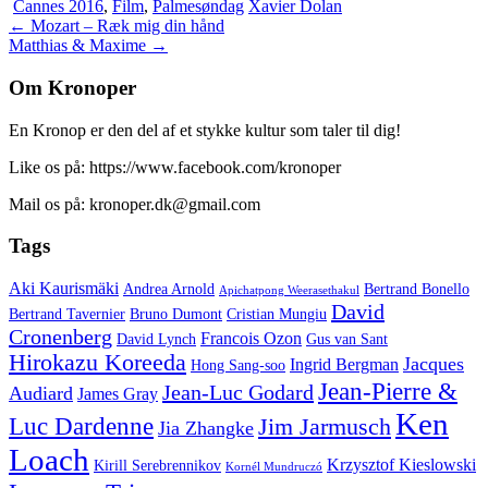
Cannes 2016
,
Film
,
Palmesøndag
Xavier Dolan
Indlægsnavigation
←
Mozart – Ræk mig din hånd
Matthias & Maxime
→
Om Kronoper
En Kronop er den del af et stykke kultur som taler til dig!
Like os på: https://www.facebook.com/kronoper
Mail os på: kronoper.dk@gmail.com
Tags
Aki Kaurismäki
Andrea Arnold
Bertrand Bonello
Apichatpong Weerasethakul
David
Bertrand Tavernier
Bruno Dumont
Cristian Mungiu
Cronenberg
Francois Ozon
David Lynch
Gus van Sant
Hirokazu Koreeda
Jacques
Ingrid Bergman
Hong Sang-soo
Jean-Pierre &
Jean-Luc Godard
Audiard
James Gray
Ken
Luc Dardenne
Jim Jarmusch
Jia Zhangke
Loach
Krzysztof Kieslowski
Kirill Serebrennikov
Kornél Mundruczó