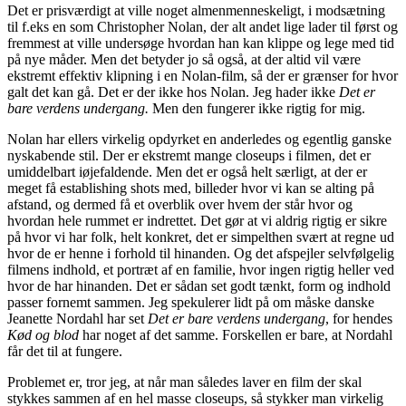
Det er prisværdigt at ville noget almenmenneskeligt, i modsætning
til f.eks en som Christopher Nolan, der alt andet lige lader til først og
fremmest at ville undersøge hvordan han kan klippe og lege med tid
på nye måder. Men det betyder jo så også, at der altid vil være
ekstremt effektiv klipning i en Nolan-film, så der er grænser for hvor
galt det kan gå. Det er der ikke hos Nolan. Jeg hader ikke
Det er
bare verdens undergang.
Men den fungerer ikke rigtig for mig.
Nolan har ellers virkelig opdyrket en anderledes og egentlig ganske
nyskabende stil. Der er ekstremt mange closeups i filmen, det er
umiddelbart iøjefaldende. Men det er også helt særligt, at der er
meget få establishing shots med, billeder hvor vi kan se alting på
afstand, og dermed få et overblik over hvem der står hvor og
hvordan hele rummet er indrettet. Det gør at vi aldrig rigtig er sikre
på hvor vi har folk, helt konkret, det er simpelthen svært at regne ud
hvor de er henne i forhold til hinanden. Og det afspejler selvfølgelig
filmens indhold, et portræt af en familie, hvor ingen rigtig heller ved
hvor de har hinanden. Det er sådan set godt tænkt, form og indhold
passer fornemt sammen. Jeg spekulerer lidt på om måske danske
Jeanette Nordahl har set
Det er bare verdens undergang
, for hendes
Kød og blod
har noget af det samme. Forskellen er bare, at Nordahl
får det til at fungere.
Problemet er, tror jeg, at når man således laver en film der skal
stykkes sammen af en hel masse closeups, så stykker man virkelig