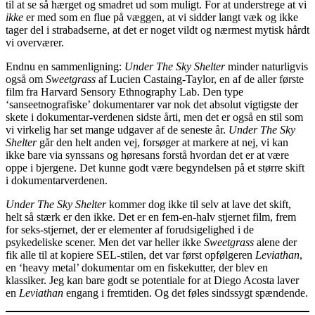
til at se så hærget og smadret ud som muligt. For at understrege at vi
ikke
er med som en flue på væggen, at vi sidder langt væk og ikke
tager del i strabadserne, at det er noget vildt og nærmest mytisk hårdt
vi overværer.
Endnu en sammenligning:
Under The Sky Shelter
minder naturligvis
også om
Sweetgrass
af Lucien Castaing-Taylor, en af de aller første
film fra Harvard Sensory Ethnography Lab. Den type
‘sanseetnografiske’ dokumentarer var nok det absolut vigtigste der
skete i dokumentar-verdenen sidste årti, men det er også en stil som
vi virkelig har set mange udgaver af de seneste år.
Under The Sky
Shelter
går den helt anden vej, forsøger at markere at nej, vi kan
ikke bare via synssans og høresans forstå hvordan det er at være
oppe i bjergene. Det kunne godt være begyndelsen på et større skift
i dokumentarverdenen.
Under The Sky Shelter
kommer dog ikke til selv at lave det skift,
helt så stærk er den ikke. Det er en fem-en-halv stjernet film, frem
for seks-stjernet, der er elementer af forudsigelighed i de
psykedeliske scener. Men det var heller ikke
Sweetgrass
alene der
fik alle til at kopiere SEL-stilen, det var først opfølgeren
Leviathan
,
en ‘heavy metal’ dokumentar om en fiskekutter, der blev en
klassiker. Jeg kan bare godt se potentiale for at Diego Acosta laver
en
Leviathan
engang i fremtiden. Og det føles sindssygt spændende.