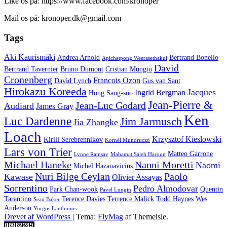
Like os på: https://www.facebook.com/kronoper
Mail os på: kronoper.dk@gmail.com
Tags
Aki Kaurismäki
Andrea Arnold
Bertrand Bonello
Apichatpong Weerasethakul
David
Bertrand Tavernier
Bruno Dumont
Cristian Mungiu
Cronenberg
Francois Ozon
David Lynch
Gus van Sant
Hirokazu Koreeda
Jacques
Ingrid Bergman
Hong Sang-soo
Jean-Pierre &
Jean-Luc Godard
Audiard
James Gray
Ken
Luc Dardenne
Jim Jarmusch
Jia Zhangke
Loach
Krzysztof Kieslowski
Kirill Serebrennikov
Kornél Mundruczó
Lars von Trier
Matteo Garrone
Lynne Ramsay
Mahamat Saleh Haroun
Michael Haneke
Nanni Moretti
Naomi
Michel Hazanavicius
Nuri Bilge Ceylan
Paolo
Kawase
Olivier Assayas
Sorrentino
Pedro Almodovar
Park Chan-wook
Quentin
Pavel Lungin
Tarantino
Terence Davies
Terrence Malick
Todd Haynes
Wes
Sean Baker
Anderson
Yorgos Lanthimos
Drevet af WordPress
|
Tema:
FlyMag
af Themeisle.