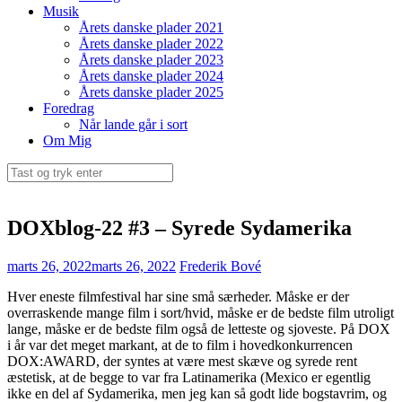
Musik
Årets danske plader 2021
Årets danske plader 2022
Årets danske plader 2023
Årets danske plader 2024
Årets danske plader 2025
Foredrag
Når lande går i sort
Om Mig
Søg
efter:
DOXblog-22 #3 – Syrede Sydamerika
marts 26, 2022
marts 26, 2022
Frederik Bové
Hver eneste filmfestival har sine små særheder. Måske er der
overraskende mange film i sort/hvid, måske er de bedste film utroligt
lange, måske er de bedste film også de letteste og sjoveste. På DOX
i år var det meget markant, at de to film i hovedkonkurrencen
DOX:AWARD, der syntes at være mest skæve og syrede rent
æstetisk, at de begge to var fra Latinamerika (Mexico er egentlig
ikke en del af Sydamerika, men jeg kan så godt lide bogstavrim, og