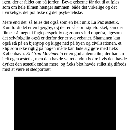
igen, der er faldet om på jorden. Bevægelserne får det til at føles
som om hele filmen hænger sammen, både det virkelige og det
uvirkelige, det politiske og det psykedeliske.
Mere end det, så føles det også som en helt unik La Paz æstetik.
Kun fordi det er en bjergby, og der er så stor højdeforskel, kan der
filmes så meget i fugleperspektiv og zoomes ind oppefra, ligesom
det selvfølgelig også er derfor der er svævebaner. Shamanen kan
også stå på en bjergtop og kigge ned på byen og civilisationen, et
klip som ikke rigtig på nogen måde kan lade sig gøre med f.eks
København.
El Gran Movimento
er en god auteur-film, der har sin
helt egen æstetik, men den havde været endnu bedre hvis den havde
dyrket den æstetik endnu mere, og f.eks blot havde stillet sig tilfreds
med at være et stedportræt.