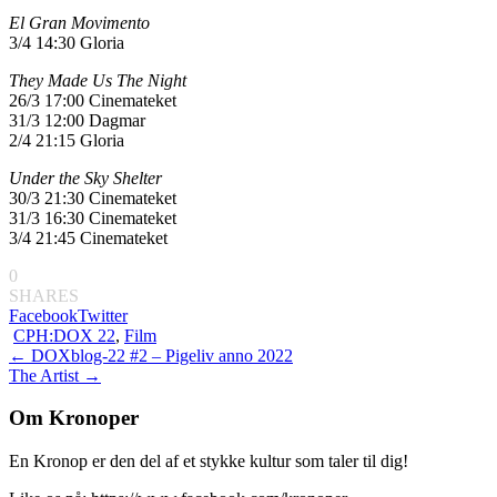
El Gran Movimento
3/4 14:30 Gloria
They Made Us The Night
26/3 17:00 Cinemateket
31/3 12:00 Dagmar
2/4 21:15 Gloria
Under the Sky Shelter
30/3 21:30 Cinemateket
31/3 16:30 Cinemateket
3/4 21:45 Cinemateket
0
SHARES
Facebook
Twitter
CPH:DOX 22
,
Film
Indlægsnavigation
←
DOXblog-22 #2 – Pigeliv anno 2022
The Artist
→
Om Kronoper
En Kronop er den del af et stykke kultur som taler til dig!