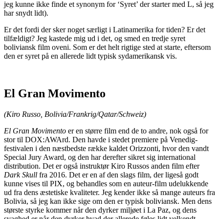
jeg kunne ikke finde et synonym for ‘Syret’ der starter med L, så jeg
har snydt lidt).
Er det fordi der sker noget særligt i Latinamerika for tiden? Er det
tilfældigt? Jeg kastede mig ud i det, og smed en tredje syret
boliviansk film oveni. Som er det helt rigtige sted at starte, eftersom
den er syret på en allerede lidt typisk sydamerikansk vis.
El Gran Movimento
(Kiro Russo, Bolivia/Frankrig/Qatar/Schweiz)
El Gran Movimento
er en større film end de to andre, nok også for
stor til DOX:AWArd. Den havde i stedet premiere på Venedig-
festivalen i den næstbedste række kaldet Orizzonti, hvor den vandt
Special Jury Award, og den har derefter sikret sig international
distribution. Det er også instruktør Kiro Russos anden film efter
Dark Skull
fra 2016. Det er en af den slags film, der ligeså godt
kunne vises til PIX, og behandles som en auteur-film udelukkende
ud fra dens æstetiske kvaliteter. Jeg kender ikke så mange auteurs fra
Bolivia, så jeg kan ikke sige om den er typisk boliviansk. Men dens
største styrke kommer når den dyrker miljøet i La Paz, og dens
svaghed er når den dyrker hvad der allerede føles lidt velkendt