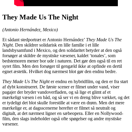
They Made Us The Night
(Antonio Hernández, Mexico)
Et sådant stedportræt er Antonio Hernández’
They Made Us The
Night.
Den skildrer solidarisk en lille familie i et lille
landsbysamfund i Mexico, og den solidaritet betyder at den også
forsøger at skildre de mystiske væsener, kaldet ‘tonales’, som
bedstemoren mener bor ude i naturen. Det gør den også til en ret
syret film. Men den forsøger til gengæld ikke at opfinde en dertil
egnet æstetik. Hvilket dog nærmest blot gør den endnu bedre.
They Made Us The Night
er endnu en hybridfilm, og den er fra start
af dybt konstrueret. De første scener er filmet under vand, viser
pagajer der bryder vandoverfladen, og så lige et glimt af et
mærkeligt væsen i en båd, og så ser vi en dreng blive vækket, og det
er tydeligt det blot skulle forestille at være en drøm. Men det mere
mærkelige er, at dagsscenerne herefter er filmet så neutralt og
digitalt, at det nærmest ligner en sæbeopera. Eller en Nollywood-
film, den slags indeholder også ofte spøgelser og andre mystiske
væsener.