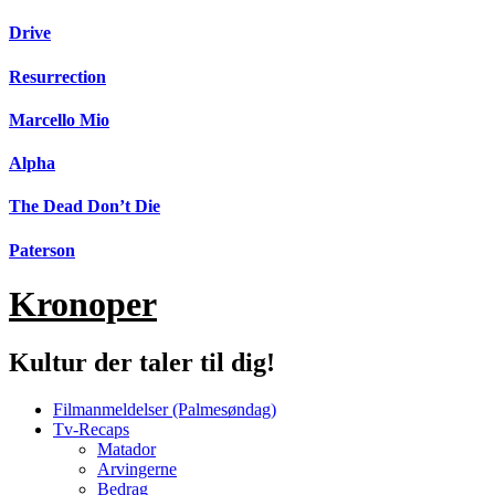
Videre
Drive
til
indhold
Resurrection
Marcello Mio
Alpha
The Dead Don’t Die
Paterson
Kronoper
Kultur der taler til dig!
Filmanmeldelser (Palmesøndag)
Tv-Recaps
Matador
Arvingerne
Bedrag