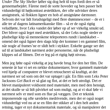
Under The Sky Shelter
løfter sig dog helt til tops fordi den er så
gennemarbejdet. Fårene med de sorte hoveder og ben passer helt
vidunderligt til højkontrast æstetikken, der ofte udvisker deres
ansigtstræk, så flokken ligner en hob af ansigtsløse dæmoner.
Selvom det var lidt forudsigeligt med flere drømmescener – de er i
alle tre af dagens latinamerikanske film – så er de også rigtig
veludførte, hvor f.eks vandet der løber op af ser virkelig smukt ud.
Der bliver også leget med æstetikken, så der f.eks nogle steder er
pludselige klip så menneskene teleporteres rundt i landskabet –
omend det også ligner den slags klip der kommer i en gammel film,
når nogle af frames’ne er slidt helt i stykker. Enkelte gange ser det
ud til at landskabet nærmest æder personerne, når de pludseligt
klippes ud af filmen. Det er leg på et rigtig højt niveau.
Men jeg følte også virkelig at jeg havde brug for den her film. De
seneste år har vi set en række dokumentarer, hvor gammelt materiale
ved hjælp af computere er blevet retoucheret så kraftigt, at det
nærmest ser ud som om det var optaget i går. En film som f.eks Peter
Jacksons
Get Back
er så glat og flot, at det er helt utroligt. Det er
blevet manipuleret voldsomt med materialet, men med den hensigt,
at det skulle se så lidt påvirket ud som muligt, og at vi skal føle vi
nærmest selv er med som en flue på væggen. Det er teknisk
imponerende og ofte særdeles medrivende, men der er også noget
vidunderligt ved nu at se en film der stikker af i den helt anden
retning, tager et nyt dokumentarisk materiale, og så manipulerer det