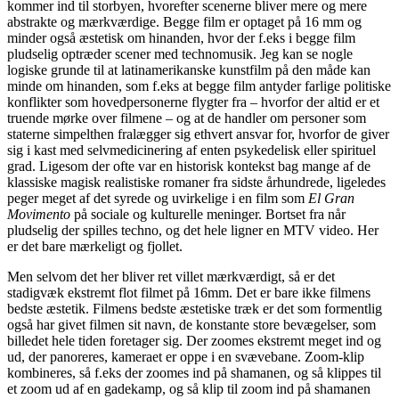
kommer ind til storbyen, hvorefter scenerne bliver mere og mere
abstrakte og mærkværdige. Begge film er optaget på 16 mm og
minder også æstetisk om hinanden, hvor der f.eks i begge film
pludselig optræder scener med technomusik. Jeg kan se nogle
logiske grunde til at latinamerikanske kunstfilm på den måde kan
minde om hinanden, som f.eks at begge film antyder farlige politiske
konflikter som hovedpersonerne flygter fra – hvorfor der altid er et
truende mørke over filmene – og at de handler om personer som
staterne simpelthen fralægger sig ethvert ansvar for, hvorfor de giver
sig i kast med selvmedicinering af enten psykedelisk eller spirituel
grad. Ligesom der ofte var en historisk kontekst bag mange af de
klassiske magisk realistiske romaner fra sidste århundrede, ligeledes
peger meget af det syrede og uvirkelige i en film som
El Gran
Movimento
på sociale og kulturelle meninger. Bortset fra når
pludselig der spilles techno, og det hele ligner en MTV video. Her
er det bare mærkeligt og fjollet.
Men selvom det her bliver ret villet mærkværdigt, så er det
stadigvæk ekstremt flot filmet på 16mm. Det er bare ikke filmens
bedste æstetik. Filmens bedste æstetiske træk er det som formentlig
også har givet filmen sit navn, de konstante store bevægelser, som
billedet hele tiden foretager sig. Der zoomes ekstremt meget ind og
ud, der panoreres, kameraet er oppe i en svævebane. Zoom-klip
kombineres, så f.eks der zoomes ind på shamanen, og så klippes til
et zoom ud af en gadekamp, og så klip til zoom ind på shamanen