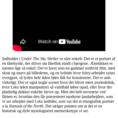
Indholdet i
Under The Sky Shelter
er såre enkelt: Det er et portræt af
en fårehyrde, der driver sin fåreflok rundt i bjergene. Æstetikken er
næsten lige så enkel: Det er lavet som en gammel sorthvid film, med
skrat og snavs på billederne, og en lydside hvor foley-arbejdet synes
overgjort, så lyden hele tiden føles lidt for konstrueret. Det er anti-
virkeligt. Der er også nogle scener hvor det bliver mere psykedelisk,
hvor f.eks tiden manipuleres så vandfald løber opad, eller hvor der
pludselig dukker enkelte farver op. Men det helt suveræne ved
filmen er, hvordan den får præsenteret moderne landarbejdere, som
vi ser arbejder med f.eks lastbiler, som var det et etnografisk portræt
a la
Nanook of the North.
Det sælger pointen om at det er en
historisk og dybt mytologiseret mennesketype vi ser.