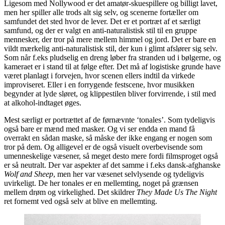
Ligesom med Nollywood er det amatør-skuespillere og billigt lavet,
men her spiller alle trods alt sig selv, og scenerne fortæller om
samfundet det sted hvor de lever. Det er et portræt af et særligt
samfund, og der er valgt en anti-naturalistisk stil til en gruppe
mennesker, der tror på mere mellem himmel og jord. Det er bare en
vildt mærkelig anti-naturalistisk stil, der kun i glimt afslører sig selv.
Som når f.eks pludselig en dreng løber fra stranden ud i bølgerne, og
kameraet er i stand til at følge efter. Det må af logistiske grunde have
været planlagt i forvejen, hvor scenen ellers indtil da virkede
improviseret. Eller i en forrygende festscene, hvor musikken
begynder at lyde sløret, og klippestilen bliver forvirrende, i stil med
at alkohol-indtaget øges.
Mest særligt er portrættet af de førnævnte ‘tonales’. Som tydeligvis
også bare er mænd med masker. Og vi ser endda en mand få
overrakt en sådan maske, så måske der ikke engang er nogen som
tror på dem. Og alligevel er de også visuelt overbevisende som
umenneskelige væsener, så meget desto mere fordi filmsproget også
er så neutralt. Der var aspekter af det samme i f.eks
dansk-afghanske
Wolf and Sheep
, men her var væsenet selvlysende og tydeligvis
uvirkeligt. De her tonales er en mellemting, noget på grænsen
mellem drøm og virkelighed. Det skildrer
They Made Us The Night
ret fornemt ved også selv at blive en mellemting.