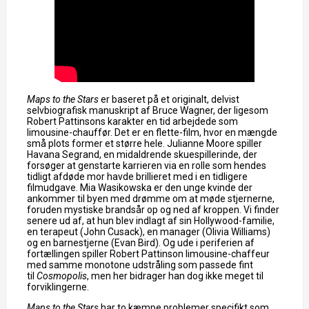
Maps to the Stars
er baseret på et originalt, delvist
selvbiografisk manuskript af Bruce Wagner, der ligesom
Robert Pattinsons karakter en tid arbejdede som
limousine-chauffør. Det er en flette-film, hvor en mængde
små plots former et større hele. Julianne Moore spiller
Havana Segrand, en midaldrende skuespillerinde, der
forsøger at genstarte karrieren via en rolle som hendes
tidligt afdøde mor havde brillieret med i en tidligere
filmudgave. Mia Wasikowska er den unge kvinde der
ankommer til byen med drømme om at møde stjernerne,
foruden mystiske brandsår op og ned af kroppen. Vi finder
senere ud af, at hun blev indlagt af sin Hollywood-familie,
en terapeut (John Cusack), en manager (Olivia Williams)
og en barnestjerne (Evan Bird). Og ude i periferien af
fortællingen spiller Robert Pattinson limousine-chaffeur
med samme monotone udstråling som passede fint
til
Cosmopolis
, men her bidrager han dog ikke meget til
forviklingerne.
Maps to the Stars
har to kæmpe problemer specifikt som