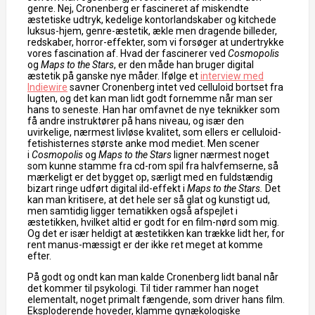
genre. Nej, Cronenberg er fascineret af miskendte
æstetiske udtryk, kedelige kontorlandskaber og kitchede
luksus-hjem, genre-æstetik, ækle men dragende billeder,
redskaber, horror-effekter, som vi forsøger at undertrykke
vores fascination af. Hvad der fascinerer ved
Cosmopolis
og
Maps to the Stars
, er den måde han bruger digital
æstetik på ganske nye måder. Ifølge et
interview med
Indiewire
savner Cronenberg intet ved celluloid bortset fra
lugten, og det kan man lidt godt fornemme når man ser
hans to seneste. Han har omfavnet de nye teknikker som
få andre instruktører på hans niveau, og især den
uvirkelige, nærmest livløse kvalitet, som ellers er celluloid-
fetishisternes største anke mod mediet. Men scener
i
Cosmopolis
og
Maps to the Stars
ligner nærmest noget
som kunne stamme fra cd-rom spil fra halvfemserne, så
mærkeligt er det bygget op, særligt med en fuldstændig
bizart ringe udført digital ild-effekt i
Maps to the Stars.
Det
kan man kritisere, at det hele ser så glat og kunstigt ud,
men samtidig ligger tematikken også afspejlet i
æstetikken, hvilket altid er godt for en film-nørd som mig.
Og det er især heldigt at æstetikken kan trække lidt her, for
rent manus-mæssigt er der ikke ret meget at komme
efter.
På godt og ondt kan man kalde Cronenberg lidt banal når
det kommer til psykologi. Til tider rammer han noget
elementalt, noget primalt fængende, som driver hans film.
Eksploderende hoveder, klamme gynækologiske