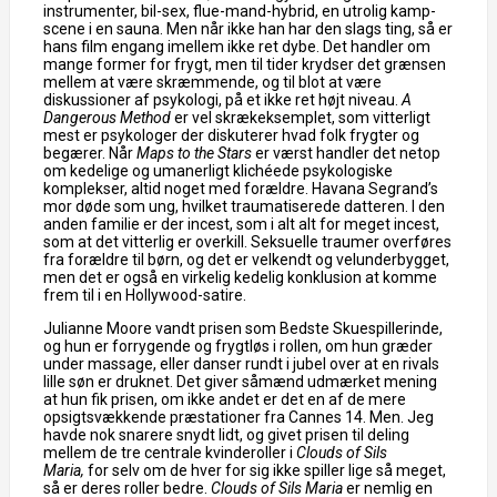
instrumenter, bil-sex, flue-mand-hybrid, en utrolig kamp-
scene i en sauna. Men når ikke han har den slags ting, så er
hans film engang imellem ikke ret dybe. Det handler om
mange former for frygt, men til tider krydser det grænsen
mellem at være skræmmende, og til blot at være
diskussioner af psykologi, på et ikke ret højt niveau.
A
Dangerous Method
er vel skrækeksemplet, som vitterligt
mest er psykologer der diskuterer hvad folk frygter og
begærer. Når
Maps to the Stars
er værst handler det netop
om kedelige og umanerligt klichéede psykologiske
komplekser, altid noget med forældre. Havana Segrand’s
mor døde som ung, hvilket traumatiserede datteren. I den
anden familie er der incest, som i alt alt for meget incest,
som at det vitterlig er overkill. Seksuelle traumer overføres
fra forældre til børn, og det er velkendt og velunderbygget,
men det er også en virkelig kedelig konklusion at komme
frem til i en Hollywood-satire.
Julianne Moore vandt prisen som Bedste Skuespillerinde,
og hun er forrygende og frygtløs i rollen, om hun græder
under massage, eller danser rundt i jubel over at en rivals
lille søn er druknet. Det giver såmænd udmærket mening
at hun fik prisen, om ikke andet er det en af de mere
opsigtsvækkende præstationer fra Cannes 14. Men. Jeg
havde nok snarere snydt lidt, og givet prisen til deling
mellem de tre centrale kvinderoller i
Clouds of Sils
Maria,
for selv om de hver for sig ikke spiller lige så meget,
så er deres roller bedre.
Clouds of Sils Maria
er nemlig en