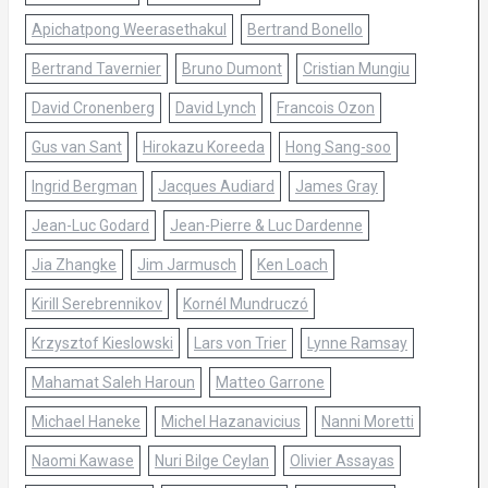
Apichatpong Weerasethakul
Bertrand Bonello
Bertrand Tavernier
Bruno Dumont
Cristian Mungiu
David Cronenberg
David Lynch
Francois Ozon
Gus van Sant
Hirokazu Koreeda
Hong Sang-soo
Ingrid Bergman
Jacques Audiard
James Gray
Jean-Luc Godard
Jean-Pierre & Luc Dardenne
Jia Zhangke
Jim Jarmusch
Ken Loach
Kirill Serebrennikov
Kornél Mundruczó
Krzysztof Kieslowski
Lars von Trier
Lynne Ramsay
Mahamat Saleh Haroun
Matteo Garrone
Michael Haneke
Michel Hazanavicius
Nanni Moretti
Naomi Kawase
Nuri Bilge Ceylan
Olivier Assayas