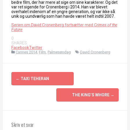
bedre film, der har mere at sige om sine karakterer. Og det
var ret sigende for Cronenberg i 2014. Han var blevet
overhalet indenom af en yngre generation, og var ikke så
unik og uundværlig som han havde været helt indtil 2007.
Serien om David Cronenberg fortsætter med
Crimes of the
Future
0
SHARES
Facebook
Twitter
Cannes 2014
,
Film
,
Palmesøndag
David Cronenberg
Indlægsnavigation
←
TAXI TEHERAN
THE KING’S WHORE
→
Skriv et svar