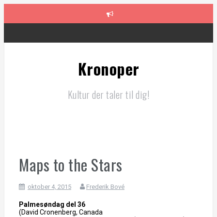
Videre
til
indhold
Drive
Kronoper
Resurrection
Kultur der taler til dig!
Marcello Mio
Alpha
Maps to the Stars
The Dead Don’t Die
oktober 4, 2015
Frederik Bové
Palmesøndag del 36
(David Cronenberg, Canada
Paterson