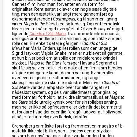
Cannes-film, hvor man forventer en vis form for
originalitet. Rent æstetisk laver den nogle sære digitale
ting, men den æstetik var langt mere gennemført og
eksperimenterende i
Cosmopolis,
og til sammenligning
virker
Maps to the Stars
bleg og kedelig. Og rent tematisk
bliver den ret så meget overgået af Olivier Assayas’ noget
lignende
Clouds of Sils Maria
, fra samme konkurrence-år,
der også omhandlede filmbranchen, og specifikt kvinders
rolle deri. En enkelt detalje går igen: I
Clouds of Sils
Maria
har Maria Enders spillet rollen som den unge pige
Sigrid i stykket Majola Snake, men er nu blevet så gammel
at hun bliver bedt om at spille den midaldrende kvinde i
stykket. I
Maps to the Stars
forsøger Havana Segrand at
skaffe sig selv en rolle i et remake af en film, som hendes
afdøde mor gjorde kendt da hun var ung. Kvinderoller
overleveres gennem kulturhistorien, og fanger
skuespillerinderne i skumle mønstre. Men hvor
Clouds of
Sils Maria
var dels empatisk over for alle fanget i et
nådesløst system, og dels var billedmæssigt original og
med format i forhold til at skildre sin tematik, så er
Maps to
the Stars
både utrolig kynisk over for sin rollebesætning,
men heller ikke så opfindsom eller dyb når det kommer til
at forklare hvad der egentlig foregår, udover at Hollywood
altså er forfærdelig overfladisk, forstås.
Cronenberg er måske først og fremmest en maestro af b-
æstetik. Ikke blot b-film, som i cheesy genre-stykker,
selvom han også har gjort store værker inden for den