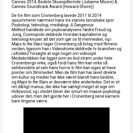
Cannes 2014, Bedste Skuespillerinde (Julianne Moore) &
Cannes Soundtrack Award (Howard Shore))
De tre film som Cronenberg lavede 2011 til 2014
opsummerer nærmest hans tre største tematiske spor:
Psykologi, teknologi, medialogi.
A Dangerous
Method
handlede om psykoanalysens fædre Freud og
Jung,
Cosmopolis
skildrede hvordan kapitalisme og
teknologi knuser alt det som gør os til mennesker, og i
Maps to the Stars
tager Cronenberg så livtag med filmens
verden, ligesom han i
Videodrome
skildrede tv-branchen og
i
eXistenZ
forsøgte at sige noget om videospil.
Mediekritikken har ligget som en lind strøm under hele
Cronenbergs virke, også fordi hans film kan virke så
selvbevidste at selv hans horror b-film kan siges at have
pointer om filmmediet. Men de film han har lavet direkte
om kultur og medier har ikke været blandt hans bedste,
og
Maps to the Stars
er desværre ikke anderledes. Det er et
ret dårligt manus, der ikke har særligt meget at sige om
Hollywood, og i stedet bliver der smurt en masse psykologi
udover det, men det gjorde her i Cronenberg sene karriere
bare tingene værre.