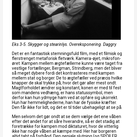
Eks 3-5. Skygger og stearinlys. Overeksponering. Daggry.
Det er en fantastisk stemningsfuld film, med et filmisk og
flerstrenget metaforisk fletværk. Kamera-øjet, mikrofon-
øret. Kampen mellem ægtefællerne kunne være taget fra
vestlige fortællinger, Bergman, Strindberg, men det bliver
så meget dybere fordi det kontrasteres med kampen
mellem stat og borger. De to ægtefæller ved præcis hvilke
knapper de skal trykke på, hvor det gør aller mest ondt.
Magtforholdet ændrer sig konstant, konen er med til fest
som mandens vedhæng, er hans statussymbol, men
derfor kan hun ydmyge ham ved at opføre sig ukorrekt.
Hun har hemmelighederne, han har de fysiske kræfter.
Den får ikke for lidt, og det er til tider ubehageligt at se på.
Men selvom det gør ondt at se dem vælge det ene våben
efter det andet for at såre hverandre, så er det stadig at
foretrække for kampen mod diktaturet, hvor de vitterlig
ikke har nogle våben at kæmpe med. Her har borgeren
altid tabt på forhånd. Den geniale slutning (og SPOILER