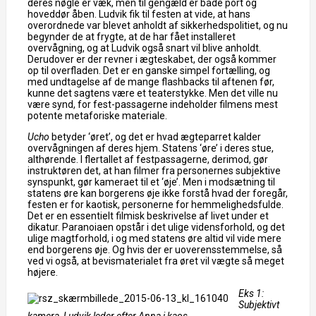
deres nøgle er væk, men til gengæld er både port og
hoveddør åben. Ludvik fik til festen at vide, at hans
overordnede var blevet anholdt af sikkerhedspolitiet, og nu
begynder de at frygte, at de har fået installeret
overvågning, og at Ludvik også snart vil blive anholdt.
Derudover er der revner i ægteskabet, der også kommer
op til overfladen. Det er en ganske simpel fortælling, og
med undtagelse af de mange flashbacks til aftenen før,
kunne det sagtens være et teaterstykke. Men det ville nu
være synd, for fest-passagerne indeholder filmens mest
potente metaforiske materiale.
Ucho
betyder ‘øret’, og det er hvad ægteparret kalder
overvågningen af deres hjem. Statens ‘øre’ i deres stue,
althørende. I flertallet af festpassagerne, derimod, gør
instruktøren det, at han filmer fra personernes subjektive
synspunkt, gør kameraet til et ‘øje’. Men i modsætning til
statens øre kan borgerens øje ikke forstå hvad der foregår,
festen er for kaotisk, personerne for hemmelighedsfulde.
Det er en essentielt filmisk beskrivelse af livet under et
dikatur. Paranoiaen opstår i det ulige vidensforhold, og det
ulige magtforhold, i og med statens øre altid vil vide mere
end borgerens øje. Og hvis der er uoverensstemmelse, så
ved vi også, at bevismaterialet fra øret vil vægte så meget
højere.
Eks 1:
Subjektivt