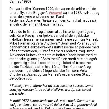
Cannes 1990)
Der var to film i Cannes 1990, der var en del ældre end de
andre. Ryszard Bugajski’s
Forhøret
var fra 1982, hvilket dog
er en del nyere end denne her, Karel
Kachyna’s
Ucho
eller
The Ear
som den kom til at hedde på
engelsk, der er helt tilbage fra 1970.
At se de to film i streg er som at se historien gentage sig
selv. Karel Kachyna er tjekke, var del af den tjekkiske
nybølge i tresserne, sammen med navne som Jiri Menzel,
Milos Forman og Vera Chytilova.* Som med Polen i 80-81
gennemgik Tjekkoslovakiet i sluttresserne en periode med
håb for fremtiden, 68 var året med ‘Foråret i Prag’, hvor
Alexander Dubcek forsøgte at indføre ‘socialisme med et
menneskeligt ansigt.’ Som med Polen medførte det også
en gevaldig kulturel opblomstring: I løbet af tresserne
havde Tjekkiet næsten hvert år en film i Cannes**, og
perioden indeholder så legendariske film som Vera
Chytilova’s
Daisies
og Jiri Menzel’s oscar-vinder
Skarpt
Bevogtede Tog
.
* Samtlige instruktører har diverse accenter i deres navne,
som jeg ikke kan finde ud af at tilføre i wordpress, så det
bliver uden.
** Indtil 1972 kunne lande der ville være med i Cannes selv
vælge en film at sende ned, så det er ikke så imponerende at
et land var med hvert år. Det gør det så meget mere