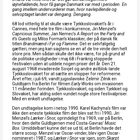
iøjnefaldende, hvor få gange Danmark var med i perioden. En
gang imellem undervurderer man, hvor navlepillende og
selvoptaget landet var dengang. Dengang.
68 lod vitterlig til at skulle være Tjekkoslovakiet’s år i
Cannes, med hele tre film i konkurrence, Jiri Menzel’s
Capricious Summer,
Jan Nemec’s
A Report on the Party and
it’s Guests
og Milos Forman’s klassiker, der på dansk fik
titlen
Brandmænd i Fyr og Flamme.
Det er selvfølgelig
gætteri, men jeg kan sagtens se en af de tre vinde den helt
store pris. Men sådan skulle det ikke være, for på grund af
de politiske uroligheder i maj 68 i Frankrig stoppede
festivalen uden at uddele nogen priser det år. Den 21.
august 1968 invaderede Sovjet og andre østblok-lande
Tjekkoslovakiet for at sætte en stopper for reformerne.
Året efter, i juli 69, vandt jugoslaviske Zelimir Zilnik en
Guldbjørn fra Berlin for filmen
Early Works
om invasionen
11 måneder forinden. Tjekkoslovakiet, og siden Tjekkiet og
Slovakiet, har aldrig siden vundet nogle store festivalpriser.
Med en enkelt undtagelse.
Den undtagelse kom i netop 1990. Karel Kachyna’s film var
ikke den eneste tjekkiske film der blev sat fri i 1990, Jiri
Menzel’s
Lærker i Snor,
oprindeligt fra 1969,
var på Berlin,
hvor den delte Guldbjørnen med Costa-Gavras’
Music
Box.
Umiddelbart kunne det se ud til, at Berlin havde det
større scoop. Menzel var Oscar-vinder, blev igen Oscar-
nomineret i 1987, og
Lærker i Snor
var igen, som
Skarpt