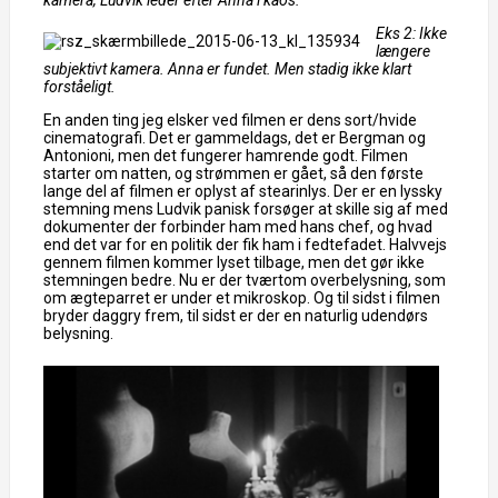
kamera, Ludvik leder efter Anna i kaos.
Eks 2: Ikke
længere
subjektivt kamera. Anna er fundet. Men stadig ikke klart
forståeligt.
En anden ting jeg elsker ved filmen er dens sort/hvide
cinematografi. Det er gammeldags, det er Bergman og
Antonioni, men det fungerer hamrende godt. Filmen
starter om natten, og strømmen er gået, så den første
lange del af filmen er oplyst af stearinlys. Der er en lyssky
stemning mens Ludvik panisk forsøger at skille sig af med
dokumenter der forbinder ham med hans chef, og hvad
end det var for en politik der fik ham i fedtefadet. Halvvejs
gennem filmen kommer lyset tilbage, men det gør ikke
stemningen bedre. Nu er der tværtom overbelysning, som
om ægteparret er under et mikroskop. Og til sidst i filmen
bryder daggry frem, til sidst er der en naturlig udendørs
belysning.