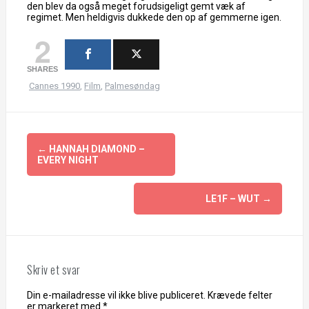
den blev da også meget forudsigeligt gemt væk af
regimet. Men heldigvis dukkede den op af gemmerne igen.
2
SHARES
Cannes 1990
,
Film
,
Palmesøndag
Indlægsnavigation
←
HANNAH DIAMOND –
EVERY NIGHT
LE1F – WUT
→
Skriv et svar
Din e-mailadresse vil ikke blive publiceret.
Krævede felter
er markeret med
*