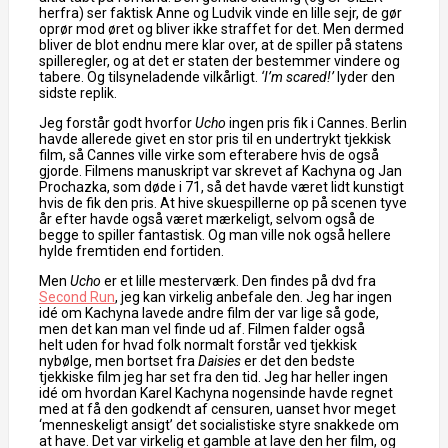
herfra) ser faktisk Anne og Ludvik vinde en lille sejr, de gør
oprør mod øret og bliver ikke straffet for det. Men dermed
bliver de blot endnu mere klar over, at de spiller på statens
spilleregler, og at det er staten der bestemmer vindere og
tabere. Og tilsyneladende vilkårligt.
‘I’m scared!’
lyder den
sidste replik.
Jeg forstår godt hvorfor
Ucho
ingen pris fik i Cannes. Berlin
havde allerede givet en stor pris til en undertrykt tjekkisk
film, så Cannes ville virke som efterabere hvis de også
gjorde. Filmens manuskript var skrevet af Kachyna og Jan
Prochazka, som døde i 71, så det havde været lidt kunstigt
hvis de fik den pris. At hive skuespillerne op på scenen tyve
år efter havde også været mærkeligt, selvom også de
begge to spiller fantastisk. Og man ville nok også hellere
hylde fremtiden end fortiden.
Men
Ucho
er et lille mesterværk. Den findes på dvd fra
Second Run
, jeg kan virkelig anbefale den. Jeg har ingen
idé om Kachyna lavede andre film der var lige så gode,
men det kan man vel finde ud af. Filmen falder også
helt uden for hvad folk normalt forstår ved tjekkisk
nybølge, men bortset fra
Daisies
er det den bedste
tjekkiske film jeg har set fra den tid. Jeg har heller ingen
idé om hvordan Karel Kachyna nogensinde havde regnet
med at få den godkendt af censuren, uanset hvor meget
‘menneskeligt ansigt’ det socialistiske styre snakkede om
at have. Det var virkelig et gamble at lave den her film, og