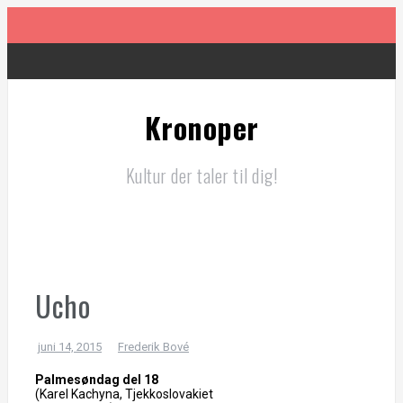
Videre
til
indhold
Drive
Kronoper
Resurrection
Kultur der taler til dig!
Marcello Mio
Alpha
Ucho
The Dead Don’t Die
juni 14, 2015
Frederik Bové
Palmesøndag del 18
(Karel Kachyna, Tjekkoslovakiet
Paterson