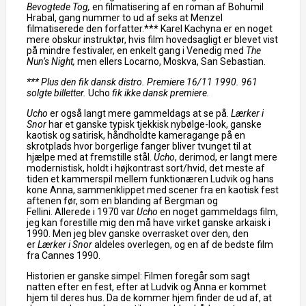
Bevogtede Tog,
en filmatisering af en roman af Bohumil
Hrabal, gang nummer to ud af seks at Menzel
filmatiserede den forfatter.*** Karel Kachyna er en noget
mere obskur instruktør, hvis film hovedsagligt er blevet vist
på mindre festivaler, en enkelt gang i Venedig med
The
Nun’s Night,
men ellers Locarno, Moskva, San Sebastian.
*** Plus den fik dansk distro. Premiere 16/11 1990. 961
solgte billetter.
Ucho
fik ikke dansk premiere.
Ucho
er også langt mere gammeldags at se på.
Lærker i
Snor
har et ganske typisk tjekkisk nybølge-look, ganske
kaotisk og satirisk, håndholdte kameragange på en
skrotplads hvor borgerlige fanger bliver tvunget til at
hjælpe med at fremstille stål.
Ucho
, derimod, er langt mere
modernistisk, holdt i højkontrast sort/hvid, det meste af
tiden et kammerspil mellem funktionæren Ludvik og hans
kone Anna, sammenklippet med scener fra en kaotisk fest
aftenen før, som en blanding af Bergman og
Fellini. Allerede i 1970 var
Ucho
en noget gammeldags film,
jeg kan forestille mig den må have virket ganske arkaisk i
1990. Men jeg blev ganske overrasket over den, den
er
Lærker i Snor
aldeles overlegen, og en af de bedste film
fra Cannes 1990.
Historien er ganske simpel: Filmen foregår som sagt
natten efter en fest, efter at Ludvik og Anna er kommet
hjem til deres hus. Da de kommer hjem finder de ud af, at