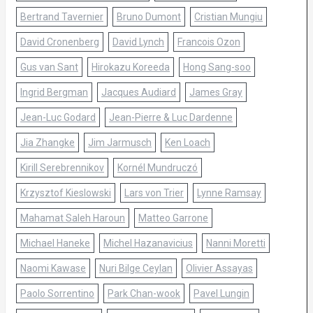
Bertrand Tavernier
Bruno Dumont
Cristian Mungiu
David Cronenberg
David Lynch
Francois Ozon
Gus van Sant
Hirokazu Koreeda
Hong Sang-soo
Ingrid Bergman
Jacques Audiard
James Gray
Jean-Luc Godard
Jean-Pierre & Luc Dardenne
Jia Zhangke
Jim Jarmusch
Ken Loach
Kirill Serebrennikov
Kornél Mundruczó
Krzysztof Kieslowski
Lars von Trier
Lynne Ramsay
Mahamat Saleh Haroun
Matteo Garrone
Michael Haneke
Michel Hazanavicius
Nanni Moretti
Naomi Kawase
Nuri Bilge Ceylan
Olivier Assayas
Paolo Sorrentino
Park Chan-wook
Pavel Lungin