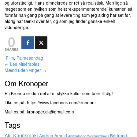
og uforståeligt. Hans emnekreds er ret så realistisk. Men lige så
meget som en hvilken som helst ‘eksperimenterende’ kunstner, så
formår han gang på gang at levere ting som jeg aldrig har set før,
aldrig har tænkt over før, og som jeg finder ganske enkelt
vidunderlige.
0
SHARES
Film
,
Palmesøndag
Indlægsnavigation
←
Les Misérables
Mænd uden vinger
→
Om Kronoper
En Kronop er den del af et stykke kultur som taler til dig!
Like os på: https://www.facebook.com/kronoper
Mail os på: kronoper.dk@gmail.com
Tags
Aki Kaurismäki
Andrea Arnold
Bertrand
Apichatpong Weerasethakul