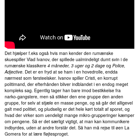
Det hjælper f.eks også hvis man kender den rumænske
skuespiller Vlad Ivanov, der spillede ualmindeligt dumt svin i de
rumænske klassikere
4 måneder, 3 uger og 2 dage
og
Police,
Adjective
. Det er en fryd at se ham i en hovedrolle, endda
nærmest som førsteelsker. Ivanov spiller Cristi, en korrupt
politimand, der efterhånden bliver indblandet i en endog meget
kompleks sag. Egentlig tager han bare imod bestikkelse fra
narko-gangstere, men så stikker den ene gruppe den anden
gruppe, for selv at stjæle en masse penge, og så går det alligevel
galt med politiet, og pludselig er det hele kørt totalt af sporet, og
hvad der virker som uendeligt mange mikro-grupperinger kæmper
om pengene. Så er det særligt vigtigt, at man kan kommunikere
indbyrdes, uden at andre forstår det. Så han må rejse til øen La
Gomera for at lære fløjtesproget.