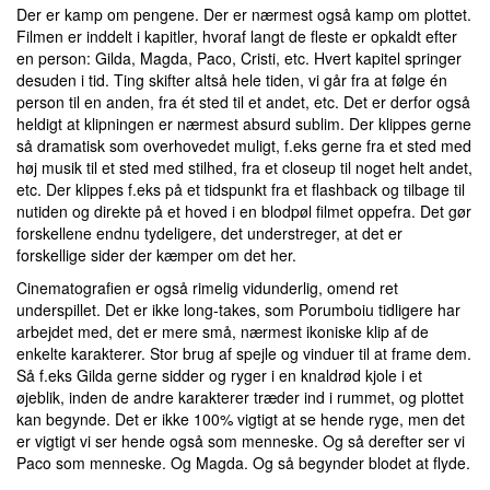
Der er kamp om pengene. Der er nærmest også kamp om plottet.
Filmen er inddelt i kapitler, hvoraf langt de fleste er opkaldt efter
en person: Gilda, Magda, Paco, Cristi, etc. Hvert kapitel springer
desuden i tid. Ting skifter altså hele tiden, vi går fra at følge én
person til en anden, fra ét sted til et andet, etc. Det er derfor også
heldigt at klipningen er nærmest absurd sublim. Der klippes gerne
så dramatisk som overhovedet muligt, f.eks gerne fra et sted med
høj musik til et sted med stilhed, fra et closeup til noget helt andet,
etc. Der klippes f.eks på et tidspunkt fra et flashback og tilbage til
nutiden og direkte på et hoved i en blodpøl filmet oppefra. Det gør
forskellene endnu tydeligere, det understreger, at det er
forskellige sider der kæmper om det her.
Cinematografien er også rimelig vidunderlig, omend ret
underspillet. Det er ikke long-takes, som Porumboiu tidligere har
arbejdet med, det er mere små, nærmest ikoniske klip af de
enkelte karakterer. Stor brug af spejle og vinduer til at frame dem.
Så f.eks Gilda gerne sidder og ryger i en knaldrød kjole i et
øjeblik, inden de andre karakterer træder ind i rummet, og plottet
kan begynde. Det er ikke 100% vigtigt at se hende ryge, men det
er vigtigt vi ser hende også som menneske. Og så derefter ser vi
Paco som menneske. Og Magda. Og så begynder blodet at flyde.