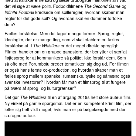
med at karaktererne sad og læste ordbogsdefinietionen af hvad
det vil sige at være politi. Fodboldfilmene
The Second Game
og
Infinite Football
kredsede om spilleregler, hvordan skaber man
regler for det gode spil? Og hvordan skal en dommer fortolke
dem?
Fælles forståelse. Men det tager mange former: Sprog, regler,
ideologier, der er mange ting, som vi skal etablere en fælles
forståelse af. I
The Whistlers
er det meget direkte sprogligt:
Filmen handler om en gruppe gangstere, der benytter et særligt
fløjtesprog for at kommunikere så politiet ikke forstår dem. Som
så ofte med Porumboiu breder tematikken sig dog ud. For filmen
er også hans første co-production, og hvordan skaber man et
fælles sprog mellem spanske, rumænske, tyske og såmænd også
svenske investorer? Hvordan får man et filmsprog til at fungere
på tværs af sprog- og kulturgrænser?
Det gør
The Whistlers
til en af årgang 2019s helt store auteur-film.
Ny vinkel på gamle spørgsmål. Det er en kompetent krimi-film, der
løfter sig helt vildt meget, hvis man er på bølgelængde med den
særegne auteur.