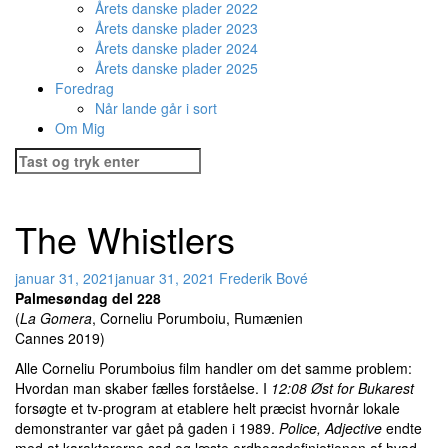
Årets danske plader 2022
Årets danske plader 2023
Årets danske plader 2024
Årets danske plader 2025
Foredrag
Når lande går i sort
Om Mig
Søg
efter:
The Whistlers
januar 31, 2021
januar 31, 2021
Frederik Bové
Palmesøndag del 228
(
La Gomera
, Corneliu Porumboiu, Rumænien
Cannes 2019)
Alle Corneliu Porumboius film handler om det samme problem:
Hvordan man skaber fælles forståelse. I
12:08 Øst for Bukarest
forsøgte et tv-program at etablere helt præcist hvornår lokale
demonstranter var gået på gaden i 1989.
Police, Adjective
endte