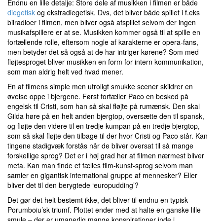
Endnu en lille detalje: Store dele af musikken i filmen er både
diegetisk
og ekstradiegetisk. Dvs, det bliver både spillet i f.eks
bilradioer i filmen, men bliver også afspillet selvom der ingen
musikafspillere er at se. Musikken kommer også til at spille en
fortællende rolle, eftersom nogle af karakterne er opera-fans,
men betyder det så også at de har intriger kørene? Som med
fløjtesproget bliver musikken en form for intern kommunikation,
som man aldrig helt ved hvad mener.
En af filmens simple men utroligt smukke scener skildrer en
øvelse oppe i bjergene. Først fortæller Paco en besked på
engelsk til Cristi, som han så skal fløjte på rumænsk. Den skal
Gilda høre på en helt anden bjergtop, oversætte den til spansk,
og fløjte den videre til en tredje kumpan på en tredje bjergtop,
som så skal fløjte den tilbage til der hvor Cristi og Paco står. Kan
tingene stadigvæk forstås når de bliver oversat til så mange
forskellige sprog? Det er i høj grad her at filmen nærmest bliver
meta. Kan man finde et fælles film-kunst-sprog selvom man
samler en gigantisk international gruppe af mennesker? Eller
bliver det til den berygtede ‘europudding’?
Det gør det helt bestemt ikke, det bliver til endnu en typisk
Porumboiu’sk triumf. Plottet ender med at halte en ganske lille
smule – der er umanerlig mange konspirationer inde i