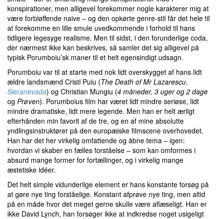
konspirationer, men alligevel forekommer nogle karakterer mig at
være forbløffende naive – og den opkørte genre-stil får det hele til
at forekomme en lille smule uvedkommende i forhold til hans
tidligere legesyge realisme. Men til sidst, i den forunderlige coda,
der nærmest ikke kan beskrives, så samler det sig alligevel på
typisk Porumboiu’sk maner til et helt egensindigt udsagn.
Porumboiu var til at starte med nok lidt overskygget af hans lidt
ældre landsmænd Cristi Puiu (
The Death of Mr Lazarescu
,
Sieranevada
) og Christian Mungiu (
4 måneder, 3 uger og 2 dage
og
Prøven
). Porumboius film har været lidt mindre seriøse, lidt
mindre dramatiske, lidt mere legende. Men han er helt ærligt
efterhånden min favorit af de tre, og en af mine absolutte
yndlingsinstruktører på den europæiske filmscene overhovedet.
Han har det her virkelig omfattende og åbne tema – igen:
hvordan vi skaber en fælles forståelse – som kan omformes i
absurd mange former for fortællinger, og i virkelig mange
æstetiske idéer.
Det helt simple vidunderlige element er hans konstante forsøg på
at gøre nye ting forståelige. Konstant afprøve nye ting, men altid
på en måde hvor det meget gerne skulle være aflæseligt. Han er
ikke David Lynch, han forsøger ikke at indkredse noget usigeligt