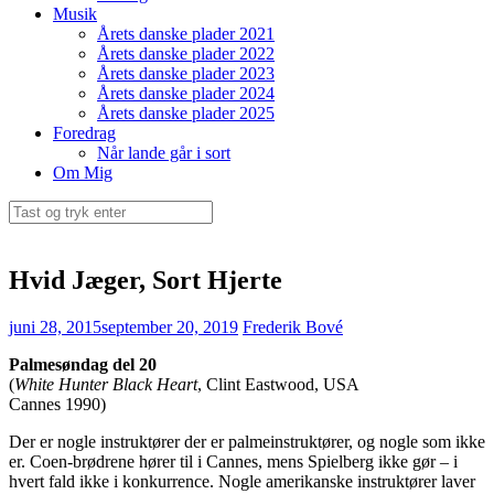
Musik
Årets danske plader 2021
Årets danske plader 2022
Årets danske plader 2023
Årets danske plader 2024
Årets danske plader 2025
Foredrag
Når lande går i sort
Om Mig
Søg
efter:
Hvid Jæger, Sort Hjerte
juni 28, 2015
september 20, 2019
Frederik Bové
Palmesøndag del 20
(
White Hunter Black Heart
, Clint Eastwood, USA
Cannes 1990)
Der er nogle instruktører der er palmeinstruktører, og nogle som ikke
er. Coen-brødrene hører til i Cannes, mens Spielberg ikke gør – i
hvert fald ikke i konkurrence. Nogle amerikanske instruktører laver