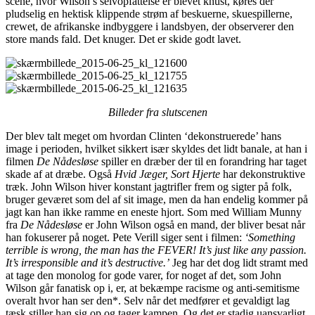
scene, hvor Wilson’s selvopfattelse er blevet knust, køres der
pludselig en hektisk klippende strøm af beskuerne, skuespillerne,
crewet, de afrikanske indbyggere i landsbyen, der observerer den
store mands fald. Det knuger. Det er skide godt lavet.
Billeder fra slutscenen
Der blev talt meget om hvordan Clinten ‘dekonstruerede’ hans
image i perioden, hvilket sikkert især skyldes det lidt banale, at han i
filmen
De Nådesløse
spiller en dræber der til en forandring har taget
skade af at dræbe. Også
Hvid Jæger, Sort Hjerte
har dekonstruktive
træk. John Wilson hiver konstant jagtrifler frem og sigter på folk,
bruger geværet som del af sit image, men da han endelig kommer på
jagt kan han ikke ramme en eneste hjort. Som med William Munny
fra
De Nådesløse
er John Wilson også en mand, der bliver besat når
han fokuserer på noget. Pete Verill siger sent i filmen:
‘Something
terrible is wrong, the man has the FEVER! It’s just like any passion.
It’s irresponsible and it’s destructive.’
Jeg har det dog lidt stramt med
at tage den monolog for gode varer, for noget af det, som John
Wilson går fanatisk op i, er, at bekæmpe racisme og anti-semitisme
overalt hvor han ser den*. Selv når det medfører et gevaldigt lag
tæsk stiller han sig op og tager kampen. Og det er stadig uansvarligt