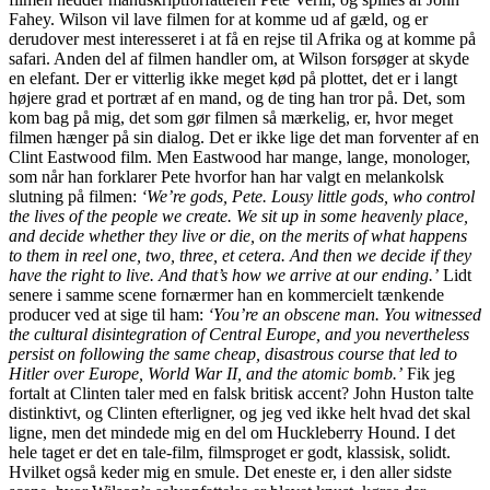
Fahey. Wilson vil lave filmen for at komme ud af gæld, og er
derudover mest interesseret i at få en rejse til Afrika og at komme på
safari. Anden del af filmen handler om, at Wilson forsøger at skyde
en elefant. Der er vitterlig ikke meget kød på plottet, det er i langt
højere grad et portræt af en mand, og de ting han tror på. Det, som
kom bag på mig, det som gør filmen så mærkelig, er, hvor meget
filmen hænger på sin dialog. Det er ikke lige det man forventer af en
Clint Eastwood film. Men Eastwood har mange, lange, monologer,
som når han forklarer Pete hvorfor han har valgt en melankolsk
slutning på filmen:
‘We’re gods, Pete. Lousy little gods, who control
the lives of the people we create. We sit up in some heavenly place,
and decide whether they live or die, on the merits of what happens
to them in reel one, two, three, et cetera. And then we decide if they
have the right to live. And that’s how we arrive at our ending.’
Lidt
senere i samme scene fornærmer han en kommercielt tænkende
producer ved at sige til ham:
‘You’re an obscene man. You witnessed
the cultural disintegration of Central Europe, and you nevertheless
persist on following the same cheap, disastrous course that led to
Hitler over Europe, World War II, and the atomic bomb.’
Fik jeg
fortalt at Clinten taler med en falsk britisk accent? John Huston talte
distinktivt, og Clinten efterligner, og jeg ved ikke helt hvad det skal
ligne, men det mindede mig en del om Huckleberry Hound. I det
hele taget er det en tale-film, filmsproget er godt, klassisk, solidt.
Hvilket også keder mig en smule. Det eneste er, i den aller sidste