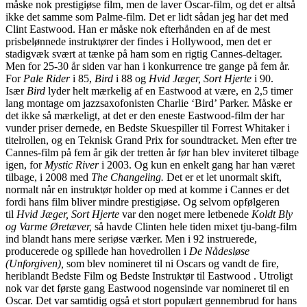
måske nok prestigiøse film, men de laver Oscar-film, og det er altså
ikke det samme som Palme-film. Det er lidt sådan jeg har det med
Clint Eastwood. Han er måske nok efterhånden en af de mest
prisbelønnede instruktører der findes i Hollywood, men det er
stadigvæk svært at tænke på ham som en rigtig Cannes-deltager.
Men for 25-30 år siden var han i konkurrence tre gange på fem år.
For
Pale Rider
i 85,
Bird
i 88 og
Hvid Jæger, Sort Hjerte
i 90.
Især
Bird
lyder helt mærkelig af en Eastwood at være, en 2,5 timer
lang montage om jazzsaxofonisten Charlie ‘Bird’ Parker. Måske er
det ikke så mærkeligt, at det er den eneste Eastwood-film der har
vunder priser dernede, en Bedste Skuespiller til Forrest Whitaker i
titelrollen, og en Teknisk Grand Prix for soundtracket. Men efter tre
Cannes-film på fem år gik der tretten år før han blev inviteret tilbage
igen, for
Mystic River
i 2003. Og kun en enkelt gang har han været
tilbage, i 2008 med
The Changeling.
Det er et let unormalt skift,
normalt når en instruktør holder op med at komme i Cannes er det
fordi hans film bliver mindre prestigiøse. Og selvom opfølgeren
til
Hvid Jæger, Sort Hjerte
var den noget mere letbenede
Koldt Bly
og Varme Øretæver,
så havde Clinten hele tiden mixet tju-bang-film
ind blandt hans mere seriøse værker. Men i 92 instruerede,
producerede og spillede han hovedrollen i
De Nådesløse
(Unforgiven),
som blev nomineret til ni Oscars og vandt de fire,
heriblandt Bedste Film og Bedste Instruktør til Eastwood . Utroligt
nok var det første gang Eastwood nogensinde var nomineret til en
Oscar. Det var samtidig også et stort populært gennembrud for hans