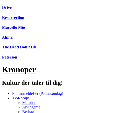
Videre
Drive
til
indhold
Resurrection
Marcello Mio
Alpha
The Dead Don’t Die
Paterson
Kronoper
Kultur der taler til dig!
Filmanmeldelser (Palmesøndag)
Tv-Recaps
Matador
Arvingerne
Bedrag