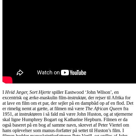
I
Hvid Jæger, Sort Hjerte
spiller Eastwood ‘John Wilson’, en
excentrisk og ærke-maskulin film-instruktør, der rejser til Afrika for
at lave en film om et par, der sejler på en dampbåd op af en flod. Det
er rimelig nemt at gætte, at filmen må være
The African Queen
fra
1951, at instruktøren i så fald må være John Huston, og at stjernerne
skal ligne Humphrey Bogart og Katharine Hepburn. Filmen er da
også baseret på en bog af samme navn, skrevet af Peter Viertel om
hans oplevelser som manus-forfatter på settet til Huston’s film. I
filmen hedder manuskriptforfatteren Pete Verill, og spilles af John