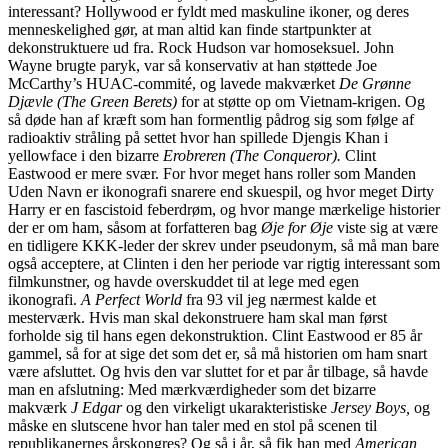
interessant? Hollywood er fyldt med maskuline ikoner, og deres
menneskelighed gør, at man altid kan finde startpunkter at
dekonstruktuere ud fra. Rock Hudson var homoseksuel. John
Wayne brugte paryk, var så konservativ at han støttede Joe
McCarthy’s HUAC-commité, og lavede makværket
De Grønne
Djævle (The Green Berets)
for at støtte op om Vietnam-krigen. Og
så døde han af kræft som han formentlig pådrog sig som følge af
radioaktiv stråling på settet hvor han spillede Djengis Khan i
yellowface i den bizarre
Erobreren (The Conqueror).
Clint
Eastwood er mere svær. For hvor meget hans roller som Manden
Uden Navn er ikonografi snarere end skuespil, og hvor meget Dirty
Harry er en fascistoid feberdrøm, og hvor mange mærkelige historier
der er om ham, såsom at forfatteren bag
Øje for Øje
viste sig at være
en tidligere KKK-leder der skrev under pseudonym, så må man bare
også acceptere, at Clinten i den her periode var rigtig interessant som
filmkunstner, og havde overskuddet til at lege med egen
ikonografi.
A Perfect World
fra 93 vil jeg nærmest kalde et
mesterværk. Hvis man skal dekonstruere ham skal man først
forholde sig til hans egen dekonstruktion. Clint Eastwood er 85 år
gammel, så for at sige det som det er, så må historien om ham snart
være afsluttet. Og hvis den var sluttet for et par år tilbage, så havde
man en afslutning: Med mærkværdigheder som det bizarre
makværk
J Edgar
og den virkeligt ukarakteristiske
Jersey Boys,
og
måske en slutscene hvor han taler med en stol på scenen til
republikanernes årskongres? Og så i år, så fik han med
American