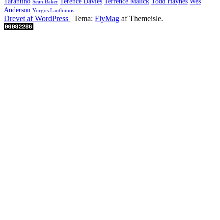
Tarantino
Terence Davies
Terrence Malick
Todd Haynes
Wes
Sean Baker
Anderson
Yorgos Lanthimos
Drevet af WordPress
|
Tema:
FlyMag
af Themeisle.