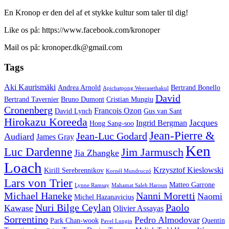
En Kronop er den del af et stykke kultur som taler til dig!
Like os på: https://www.facebook.com/kronoper
Mail os på: kronoper.dk@gmail.com
Tags
Aki Kaurismäki
Andrea Arnold
Bertrand Bonello
Apichatpong Weerasethakul
David
Bertrand Tavernier
Bruno Dumont
Cristian Mungiu
Cronenberg
Francois Ozon
David Lynch
Gus van Sant
Hirokazu Koreeda
Jacques
Ingrid Bergman
Hong Sang-soo
Jean-Pierre &
Jean-Luc Godard
Audiard
James Gray
Ken
Luc Dardenne
Jim Jarmusch
Jia Zhangke
Loach
Krzysztof Kieslowski
Kirill Serebrennikov
Kornél Mundruczó
Lars von Trier
Matteo Garrone
Lynne Ramsay
Mahamat Saleh Haroun
Michael Haneke
Nanni Moretti
Naomi
Michel Hazanavicius
Nuri Bilge Ceylan
Paolo
Kawase
Olivier Assayas
Sorrentino
Pedro Almodovar
Park Chan-wook
Quentin
Pavel Lungin