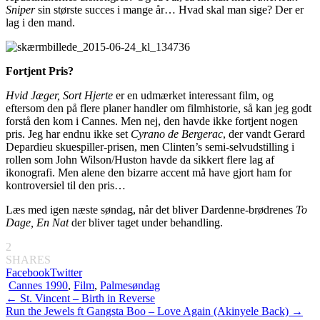
Sniper
sin største succes i mange år… Hvad skal man sige? Der er
lag i den mand.
Fortjent Pris?
Hvid Jæger, Sort Hjerte
er en udmærket interessant film, og
eftersom den på flere planer handler om filmhistorie, så kan jeg godt
forstå den kom i Cannes. Men nej, den havde ikke fortjent nogen
pris. Jeg har endnu ikke set
Cyrano de Bergerac
, der vandt Gerard
Depardieu skuespiller-prisen, men Clinten’s semi-selvudstilling i
rollen som John Wilson/Huston havde da sikkert flere lag af
ikonografi. Men alene den bizarre accent må have gjort ham for
kontroversiel til den pris…
Læs med igen næste søndag, når det bliver Dardenne-brødrenes
To
Dage, En Nat
der bliver taget under behandling.
2
SHARES
Facebook
Twitter
Cannes 1990
,
Film
,
Palmesøndag
Indlægsnavigation
←
St. Vincent – Birth in Reverse
Run the Jewels ft Gangsta Boo – Love Again (Akinyele Back)
→