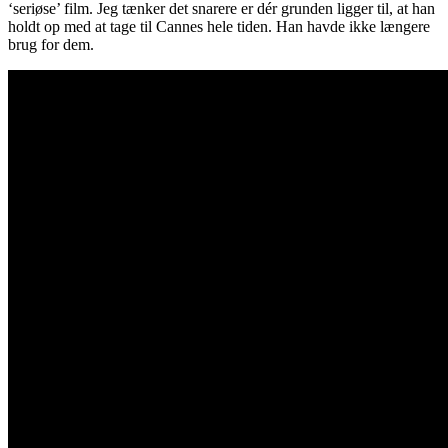
‘seriøse’ film. Jeg tænker det snarere er dér grunden ligger til, at han
holdt op med at tage til Cannes hele tiden. Han havde ikke længere
brug for dem.