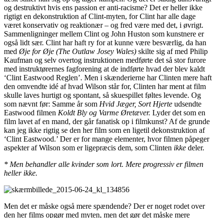
og destruktivt hvis ens passion er anti-racisme? Det er heller ikke
rigtigt en dekonstruktion af Clint-myten, for Clint har alle dage
været konservativ og reaktionær – og fred være med det, i øvrigt.
Sammenligninger mellem Clint og John Huston som kunstnere er
også lidt sær. Clint har haft ry for at kunne være besværlig, da han
med
Øje for Øje (The Outlaw Josey Wales)
skilte sig af med Philip
Kaufman og selv overtog instruktionen medførte det så stor furore
med instruktørernes fagforening at de indførte hvad der blev kaldt
‘Clint Eastwood Reglen’. Men i skænderierne har Clinten mere haft
den omvendte idé af hvad Wilson står for, Clinten har ment at film
skulle laves hurtigt og spontant, så skuespillet føltes levende. Og
som nævnt før: Samme år som
Hvid Jæger, Sort Hjerte
udsendte
Eastwood filmen
Koldt Bly og Varme Øretæver.
Lyder det som en
film lavet af en mand, der går fanatisk op i filmkunst? Af de grunde
kan jeg ikke rigtig se den her film som en ligetil dekonstruktion af
‘Clint Eastwood.’ Der er for mange elementer, hvor filmen påpeger
aspekter af Wilson som er ligepræcis dem, som Clinten
ikke
deler.
* Men behandler alle kvinder som lort. Mere progressiv er filmen
heller ikke.
Men det er måske også mere spændende? Der er noget rodet over
den her films opgør med myten, men det gør det måske mere