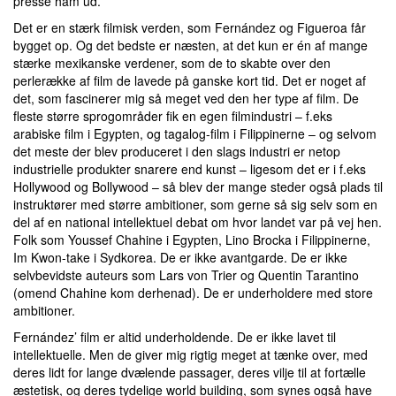
presse ham ud.
Det er en stærk filmisk verden, som Fernández og Figueroa får
bygget op. Og det bedste er næsten, at det kun er én af mange
stærke mexikanske verdener, som de to skabte over den
perlerække af film de lavede på ganske kort tid. Det er noget af
det, som fascinerer mig så meget ved den her type af film. De
fleste større sprogområder fik en egen filmindustri – f.eks
arabiske film i Egypten, og tagalog-film i Filippinerne – og selvom
det meste der blev produceret i den slags industri er netop
industrielle produkter snarere end kunst – ligesom det er i f.eks
Hollywood og Bollywood – så blev der mange steder også plads til
instruktører med større ambitioner, som gerne så sig selv som en
del af en national intellektuel debat om hvor landet var på vej hen.
Folk som Youssef Chahine i Egypten, Lino Brocka i Filippinerne,
Im Kwon-take i Sydkorea. De er ikke avantgarde. De er ikke
selvbevidste auteurs som Lars von Trier og Quentin Tarantino
(omend Chahine kom derhenad). De er underholdere med store
ambitioner.
Fernández’ film er altid underholdende. De er ikke lavet til
intellektuelle. Men de giver mig rigtig meget at tænke over, med
deres lidt for lange dvælende passager, deres vilje til at fortælle
æstetisk, og deres tydelige world building, som synes også have