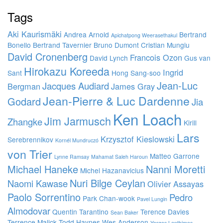
Tags
Aki Kaurismäki
Andrea Arnold
Bertrand
Apichatpong Weerasethakul
Bonello
Bertrand Tavernier
Bruno Dumont
Cristian Mungiu
David Cronenberg
Francois Ozon
David Lynch
Gus van
Hirokazu Koreeda
Ingrid
Sant
Hong Sang-soo
Jean-Luc
Jacques Audiard
Bergman
James Gray
Jean-Pierre & Luc Dardenne
Godard
Jia
Ken Loach
Jim Jarmusch
Zhangke
Kirill
Lars
Krzysztof Kieslowski
Serebrennikov
Kornél Mundruczó
von Trier
Matteo Garrone
Lynne Ramsay
Mahamat Saleh Haroun
Michael Haneke
Nanni Moretti
Michel Hazanavicius
Nuri Bilge Ceylan
Naomi Kawase
Olivier Assayas
Paolo Sorrentino
Pedro
Park Chan-wook
Pavel Lungin
Almodovar
Quentin Tarantino
Terence Davies
Sean Baker
Terrence Malick
Todd Haynes
Wes Anderson
Yorgos Lanthimos