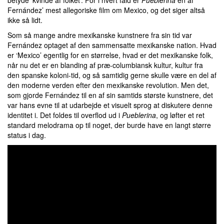
betyde ‘kvinde af folket’. For i hvert fald er
Pueblerina
en af
Fernández’ mest allegoriske film om Mexico, og det siger altså
ikke så lidt.
Som så mange andre mexikanske kunstnere fra sin tid var
Fernández optaget af den sammensatte mexikanske nation. Hvad
er ‘Mexico’ egentlig for en størrelse, hvad er det mexikanske folk,
når nu det er en blanding af præ-columbiansk kultur, kultur fra
den spanske koloni-tid, og så samtidig gerne skulle være en del af
den moderne verden efter den mexikanske revolution. Men det,
som gjorde Fernández til en af sin samtids største kunstnere, det
var hans evne til at udarbejde et visuelt sprog at diskutere denne
identitet i. Det foldes til overflod ud i
Pueblerina
, og løfter et ret
standard melodrama op til noget, der burde have en langt større
status i dag.