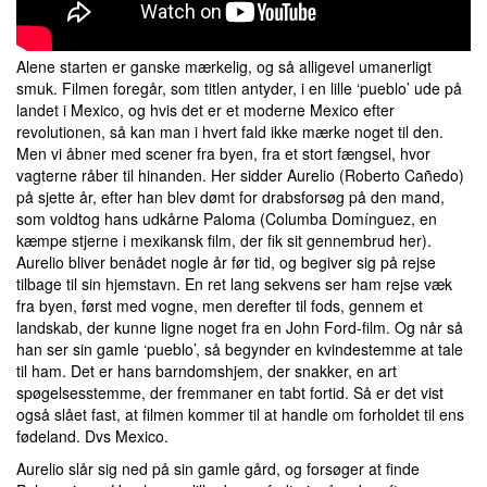
Alene starten er ganske mærkelig, og så alligevel umanerligt
smuk. Filmen foregår, som titlen antyder, i en lille ‘pueblo’ ude på
landet i Mexico, og hvis det er et moderne Mexico efter
revolutionen, så kan man i hvert fald ikke mærke noget til den.
Men vi åbner med scener fra byen, fra et stort fængsel, hvor
vagterne råber til hinanden. Her sidder Aurelio (Roberto Cañedo)
på sjette år, efter han blev dømt for drabsforsøg på den mand,
som voldtog hans udkårne Paloma (Columba Domínguez, en
kæmpe stjerne i mexikansk film, der fik sit gennembrud her).
Aurelio bliver benådet nogle år før tid, og begiver sig på rejse
tilbage til sin hjemstavn. En ret lang sekvens ser ham rejse væk
fra byen, først med vogne, men derefter til fods, gennem et
landskab, der kunne ligne noget fra en John Ford-film. Og når så
han ser sin gamle ‘pueblo’, så begynder en kvindestemme at tale
til ham. Det er hans barndomshjem, der snakker, en art
spøgelsesstemme, der fremmaner en tabt fortid. Så er det vist
også slået fast, at filmen kommer til at handle om forholdet til ens
fødeland. Dvs Mexico.
Aurelio slår sig ned på sin gamle gård, og forsøger at finde