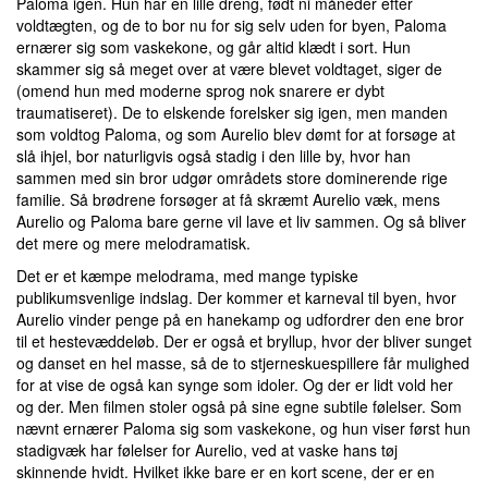
Paloma igen. Hun har en lille dreng, født ni måneder efter
voldtægten, og de to bor nu for sig selv uden for byen, Paloma
ernærer sig som vaskekone, og går altid klædt i sort. Hun
skammer sig så meget over at være blevet voldtaget, siger de
(omend hun med moderne sprog nok snarere er dybt
traumatiseret). De to elskende forelsker sig igen, men manden
som voldtog Paloma, og som Aurelio blev dømt for at forsøge at
slå ihjel, bor naturligvis også stadig i den lille by, hvor han
sammen med sin bror udgør områdets store dominerende rige
familie. Så brødrene forsøger at få skræmt Aurelio væk, mens
Aurelio og Paloma bare gerne vil lave et liv sammen. Og så bliver
det mere og mere melodramatisk.
Det er et kæmpe melodrama, med mange typiske
publikumsvenlige indslag. Der kommer et karneval til byen, hvor
Aurelio vinder penge på en hanekamp og udfordrer den ene bror
til et hestevæddeløb. Der er også et bryllup, hvor der bliver sunget
og danset en hel masse, så de to stjerneskuespillere får mulighed
for at vise de også kan synge som idoler. Og der er lidt vold her
og der. Men filmen stoler også på sine egne subtile følelser. Som
nævnt ernærer Paloma sig som vaskekone, og hun viser først hun
stadigvæk har følelser for Aurelio, ved at vaske hans tøj
skinnende hvidt. Hvilket ikke bare er en kort scene, der er en