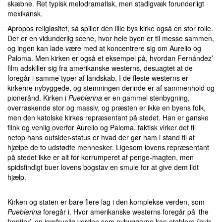
skæbne. Ret typisk melodramatisk, men stadigvæk forunderligt
mexikansk.
Apropos religiøsitet, så spiller den lille bys kirke også en stor rolle.
Der er en vidunderlig scene, hvor hele byen er til messe sammen,
og ingen kan lade være med at koncentrere sig om Aurelio og
Paloma. Men kirken er også et eksempel på, hvordan Fernández’
film adskiller sig fra amerikanske westerns, desuagtet at de
foregår i samme typer af landskab. I de fleste westerns er
kirkerne nybyggede, og stemningen derinde er af sammenhold og
pionerånd. Kirken i
Pueblerina
er en gammel stenbygning,
overraskende stor og massiv, og præsten er ikke en byens folk,
men den katolske kirkes repræsentant på stedet. Han er ganske
flink og venlig overfor Aurelio og Paloma, faktisk virker det til
netop hans outsider-status er hvad der gør ham i stand til at
hjælpe de to udstødte mennesker. Ligesom lovens repræsentant
på stedet ikke er alt for korrumperet af penge-magten, men
spidsfindigt buer lovens bogstav en smule for at give dem lidt
hjælp.
Kirken og staten er bare flere lag i den komplekse verden, som
Pueblerina
foregår i. Hvor amerikanske westerns foregår på ‘the
frontier’, en jomfruelig verden som nybyggerne kan etablere (hvis