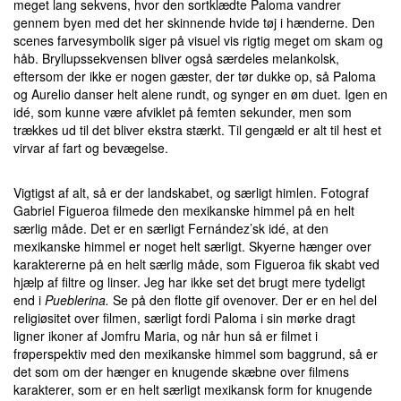
meget lang sekvens, hvor den sortklædte Paloma vandrer
gennem byen med det her skinnende hvide tøj i hænderne. Den
scenes farvesymbolik siger på visuel vis rigtig meget om skam og
håb. Bryllupssekvensen bliver også særdeles melankolsk,
eftersom der ikke er nogen gæster, der tør dukke op, så Paloma
og Aurelio danser helt alene rundt, og synger en øm duet. Igen en
idé, som kunne være afviklet på femten sekunder, men som
trækkes ud til det bliver ekstra stærkt. Til gengæld er alt til hest et
virvar af fart og bevægelse.
Vigtigst af alt, så er der landskabet, og særligt himlen. Fotograf
Gabriel Figueroa filmede den mexikanske himmel på en helt
særlig måde. Det er en særligt Fernández’sk idé, at den
mexikanske himmel er noget helt særligt. Skyerne hænger over
karaktererne på en helt særlig måde, som Figueroa fik skabt ved
hjælp af filtre og linser. Jeg har ikke set det brugt mere tydeligt
end i
Pueblerina.
Se på den flotte gif ovenover. Der er en hel del
religiøsitet over filmen, særligt fordi Paloma i sin mørke dragt
ligner ikoner af Jomfru Maria, og når hun så er filmet i
frøperspektiv med den mexikanske himmel som baggrund, så er
det som om der hænger en knugende skæbne over filmens
karakterer, som er en helt særligt mexikansk form for knugende