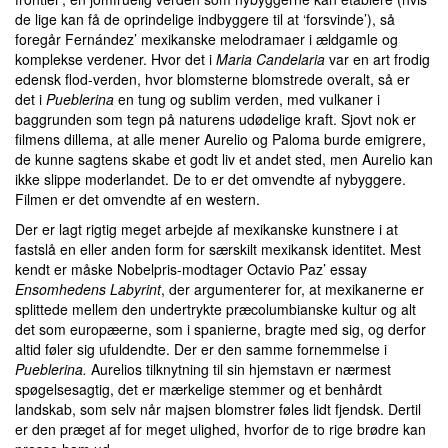
de lige kan få de oprindelige indbyggere til at ‘forsvinde’), så
foregår Fernández’ mexikanske melodramaer i ældgamle og
komplekse verdener. Hvor det i
Maria Candelaria
var en art frodig
edensk flod-verden, hvor blomsterne blomstrede overalt, så er
det i
Pueblerina
en tung og sublim verden, med vulkaner i
baggrunden som tegn på naturens udødelige kraft. Sjovt nok er
filmens dillema, at alle mener Aurelio og Paloma burde emigrere,
de kunne sagtens skabe et godt liv et andet sted, men Aurelio kan
ikke slippe moderlandet. De to er det omvendte af nybyggere.
Filmen er det omvendte af en western.
Der er lagt rigtig meget arbejde af mexikanske kunstnere i at
fastslå en eller anden form for særskilt mexikansk identitet. Mest
kendt er måske Nobelpris-modtager Octavio Paz’ essay
Ensomhedens Labyrint
, der argumenterer for, at mexikanerne er
splittede mellem den undertrykte præcolumbianske kultur og alt
det som europæerne, som i spanierne, bragte med sig, og derfor
altid føler sig ufuldendte. Der er den samme fornemmelse i
Pueblerina.
Aurelios tilknytning til sin hjemstavn er nærmest
spøgelsesagtig, det er mærkelige stemmer og et benhårdt
landskab, som selv når majsen blomstrer føles lidt fjendsk. Dertil
er den præget af for meget ulighed, hvorfor de to rige brødre kan