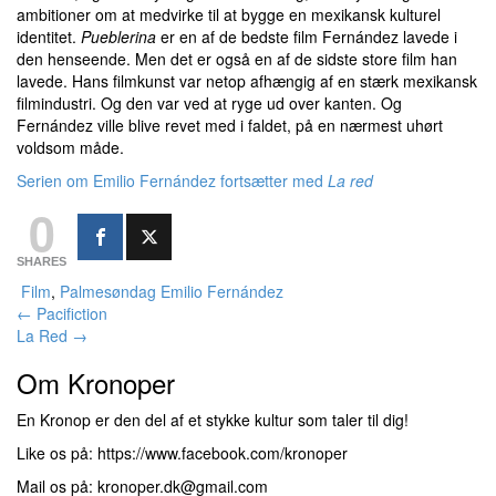
ambitioner om at medvirke til at bygge en mexikansk kulturel
identitet.
Pueblerina
er en af de bedste film Fernández lavede i
den henseende. Men det er også en af de sidste store film han
lavede. Hans filmkunst var netop afhængig af en stærk mexikansk
filmindustri. Og den var ved at ryge ud over kanten. Og
Fernández ville blive revet med i faldet, på en nærmest uhørt
voldsom måde.
Serien om Emilio Fernández fortsætter med
La red
0
SHARES
Film
,
Palmesøndag
Emilio Fernández
Indlægsnavigation
←
Pacifiction
La Red
→
Om Kronoper
En Kronop er den del af et stykke kultur som taler til dig!
Like os på: https://www.facebook.com/kronoper
Mail os på: kronoper.dk@gmail.com