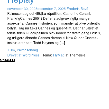
november 30, 2025
december 7, 2025
Frederik Bové
Palmesøndag del 458(La répétition, Catherine Corsini,
FrankrigCannes 2001) Der er stadigvæk rigtig mange
aspekter af Cannes-historien, som mangler at blive ordentlig
belyst. Tag nu f.eks Cannes og queer-film. Det har været et
fokus siden Queer-palmen blev uddelt for første gang i 2010,
og tidligere åbnede Cannes dørene til New Queer Cinema-
instruktører som Todd Haynes og […]
Film
,
Palmesøndag
Drevet af WordPress
|
Tema:
FlyMag
af Themeisle.