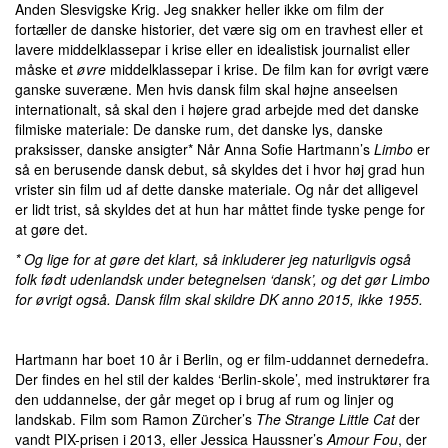
Anden Slesvigske Krig. Jeg snakker heller ikke om film der
fortæller de danske historier, det være sig om en travhest eller et
lavere middelklassepar i krise eller en idealistisk journalist eller
måske et
øvre
middelklassepar i krise. De film kan for øvrigt være
ganske suveræne. Men hvis dansk film skal højne anseelsen
internationalt, så skal den i højere grad arbejde med det danske
filmiske materiale: De danske rum, det danske lys, danske
praksisser, danske ansigter* Når Anna Sofie Hartmann’s
Limbo
er
så en berusende dansk debut, så skyldes det i hvor høj grad hun
vrister sin film ud af dette danske materiale. Og når det alligevel
er lidt trist, så skyldes det at hun har måttet finde tyske penge for
at gøre det.
* Og lige for at gøre det klart, så inkluderer jeg naturligvis også
folk født udenlandsk under betegnelsen ‘dansk’, og det gør Limbo
for øvrigt også. Dansk film skal skildre DK anno 2015, ikke 1955.
Hartmann har boet 10 år i Berlin, og er film-uddannet dernedefra.
Der findes en hel stil der kaldes ‘Berlin-skole’, med instruktører fra
den uddannelse, der går meget op i brug af rum og linjer og
landskab. Film som Ramon Zürcher’s
The Strange Little Cat
der
vandt PIX-prisen i 2013, eller Jessica Haussner’s
Amour Fou
, der