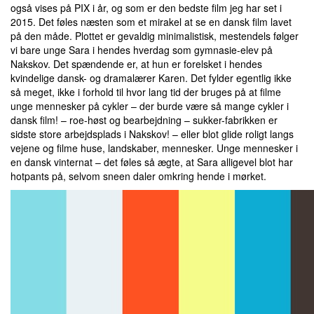
også vises på PIX i år, og som er den bedste film jeg har set i
2015. Det føles næsten som et mirakel at se en dansk film lavet
på den måde. Plottet er gevaldig minimalistisk, mestendels følger
vi bare unge Sara i hendes hverdag som gymnasie-elev på
Nakskov. Det spændende er, at hun er forelsket i hendes
kvindelige dansk- og dramalærer Karen. Det fylder egentlig ikke
så meget, ikke i forhold til hvor lang tid der bruges på at filme
unge mennesker på cykler – der burde være så mange cykler i
dansk film! – roe-høst og bearbejdning – sukker-fabrikken er
sidste store arbejdsplads i Nakskov! – eller blot glide roligt langs
vejene og filme huse, landskaber, mennesker. Unge mennesker i
en dansk vinternat – det føles så ægte, at Sara alligevel blot har
hotpants på, selvom sneen daler omkring hende i mørket.