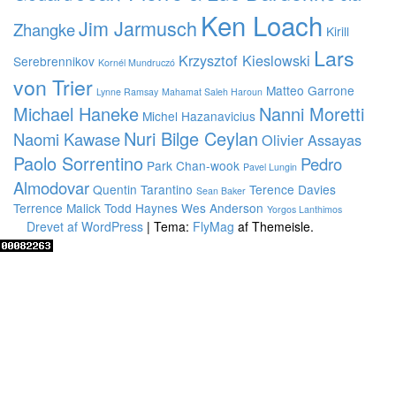
Ken Loach
Jim Jarmusch
Zhangke
Kirill
Lars
Krzysztof Kieslowski
Serebrennikov
Kornél Mundruczó
von Trier
Matteo Garrone
Lynne Ramsay
Mahamat Saleh Haroun
Michael Haneke
Nanni Moretti
Michel Hazanavicius
Nuri Bilge Ceylan
Naomi Kawase
Olivier Assayas
Paolo Sorrentino
Pedro
Park Chan-wook
Pavel Lungin
Almodovar
Quentin Tarantino
Terence Davies
Sean Baker
Terrence Malick
Todd Haynes
Wes Anderson
Yorgos Lanthimos
Drevet af WordPress
|
Tema:
FlyMag
af Themeisle.