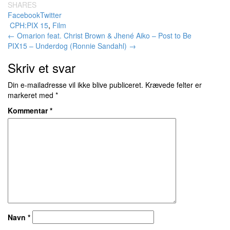
SHARES
Facebook
Twitter
CPH:PIX 15
,
Film
Indlægsnavigation
←
Omarion feat. Christ Brown & Jhené Aiko – Post to Be
PIX15 – Underdog (Ronnie Sandahl)
→
Skriv et svar
Din e-mailadresse vil ikke blive publiceret.
Krævede felter er
markeret med
*
Kommentar
*
Navn
*