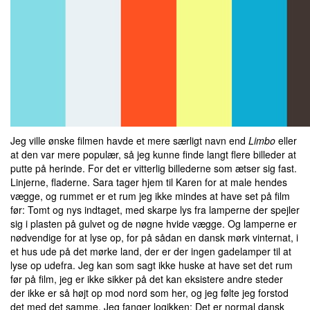
Jeg ville ønske filmen havde et mere særligt navn end
Limbo
eller
at den var mere populær, så jeg kunne finde langt flere billeder at
putte på herinde. For det er vitterlig billederne som ætser sig fast.
Linjerne, fladerne. Sara tager hjem til Karen for at male hendes
vægge, og rummet er et rum jeg ikke mindes at have set på film
før: Tomt og nys indtaget, med skarpe lys fra lamperne der spejler
sig i plasten på gulvet og de nøgne hvide vægge. Og lamperne er
nødvendige for at lyse op, for på sådan en dansk mørk vinternat, i
et hus ude på det mørke land, der er der ingen gadelamper til at
lyse op udefra. Jeg kan som sagt ikke huske at have set det rum
før på film, jeg er ikke sikker på det kan eksistere andre steder
der ikke er så højt op mod nord som her, og jeg følte jeg forstod
det med det samme. Jeg fanger logikken: Det er normal dansk