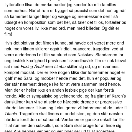
flytterutine tilsat de mørke nætter jeg kender fra min families
sommerhus. Når et rum er bygget så præcist som det her, og når
så kameraet fanger linjer og vægge og menneskene deri i så
udsøgt en komposition som det her, så taler det til os, fortæller os
noget om vores liv, ikke med ord, men med billeder. Og dét er
film!
Hvis det blot var det filmen kunne, så havde det været mere end
nok, men filmen skildrer også indfølt nuanceret tragedien ved at
være anderledes i et lille samfund som Nakskov. Standarden for
ung lesbisk kærlighed i provinsen i skandinavisk film er nok blevet
sat med
Fuking Åmål
men
Limbo
skiller sig ud, og er nærmest
komplet modsat. Der er ikke nogen klike der fornemmer noget er
‘galt’ med Sara, og mobber hende med det, hun er populær og
der står nærmest drenge i kø for at være sammen med hende.
Men der er heller ikke en anden lesbisk pige der kan forstå
hende. Alle er sympatiske og velmenende, og fra glimt af Karen’s
dansktimer kan vi se at selv de hårdeste drenge er progressive
når det kommer til køn, og f.eks. gerne vil indrømme at de tuder til
Titanic.
Tragedien skal findes et andet sted, og den slår næsten
hårdere fordi den er så banal: Verdenen er ganske enkelt for lille
til at rumme den subkultur, som Sara skal bruge for at finde sig
selv. Alle hendes venner og veninder ser ud til at acceptere