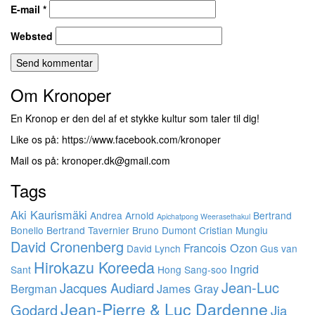
E-mail
*
Websted
Om Kronoper
En Kronop er den del af et stykke kultur som taler til dig!
Like os på: https://www.facebook.com/kronoper
Mail os på: kronoper.dk@gmail.com
Tags
Aki Kaurismäki
Andrea Arnold
Bertrand
Apichatpong Weerasethakul
Bonello
Bertrand Tavernier
Bruno Dumont
Cristian Mungiu
David Cronenberg
Francois Ozon
David Lynch
Gus van
Hirokazu Koreeda
Ingrid
Sant
Hong Sang-soo
Jean-Luc
Jacques Audiard
Bergman
James Gray
Jean-Pierre & Luc Dardenne
Godard
Jia