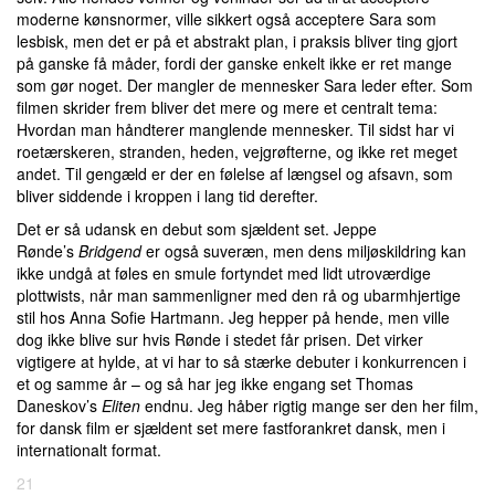
moderne kønsnormer, ville sikkert også acceptere Sara som
lesbisk, men det er på et abstrakt plan, i praksis bliver ting gjort
på ganske få måder, fordi der ganske enkelt ikke er ret mange
som gør noget. Der mangler de mennesker Sara leder efter. Som
filmen skrider frem bliver det mere og mere et centralt tema:
Hvordan man håndterer manglende mennesker. Til sidst har vi
roetærskeren, stranden, heden, vejgrøfterne, og ikke ret meget
andet. Til gengæld er der en følelse af længsel og afsavn, som
bliver siddende i kroppen i lang tid derefter.
Det er så udansk en debut som sjældent set. Jeppe
Rønde’s
Bridgend
er også suveræn, men dens miljøskildring kan
ikke undgå at føles en smule fortyndet med lidt utroværdige
plottwists, når man sammenligner med den rå og ubarmhjertige
stil hos Anna Sofie Hartmann. Jeg hepper på hende, men ville
dog ikke blive sur hvis Rønde i stedet får prisen. Det virker
vigtigere at hylde, at vi har to så stærke debuter i konkurrencen i
et og samme år – og så har jeg ikke engang set Thomas
Daneskov’s
Eliten
endnu. Jeg håber rigtig mange ser den her film,
for dansk film er sjældent set mere fastforankret dansk, men i
internationalt format.
21