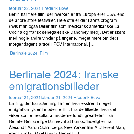
februar 22, 2024
Frederik Bové
Berlin har flere film, der hverken er fra Europa eller USA, end
de andre store festivaler. Hele otte er der i årets program
(hvis man også tæller film som mexikansk-amerikanske La
Cocina og fransk-senegalesiske Dahomey med). Det er skønt
med nogle andre vinkler på tingene, meget mere om det i
morgendagens artikel i POV International. […]
Berlinale 2024
,
Film
Berlinale 2024: Iranske
emigrationsbilleder
februar 21, 2024
februar 21, 2024
Frederik Bové
En ting, der har slået mig i år, er, hvor ekstremt meget
emigration fylder i moderne film. Fra de tilfælde, hvor det
virker som et resultat af moderne fundingrealiteter – så
Renate Reinsve lige får nævnt at hun oprindeligt er fra
Ålesund i Aaron Schimbergs New Yorker-film A Different Man,
eller hvordan Gael Garcia Bernal […]