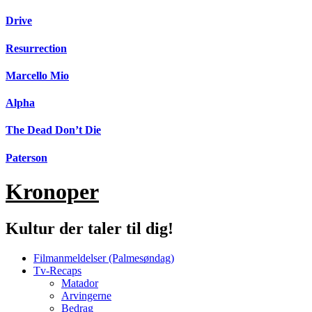
Videre
Drive
til
indhold
Resurrection
Marcello Mio
Alpha
The Dead Don’t Die
Paterson
Kronoper
Kultur der taler til dig!
Filmanmeldelser (Palmesøndag)
Tv-Recaps
Matador
Arvingerne
Bedrag