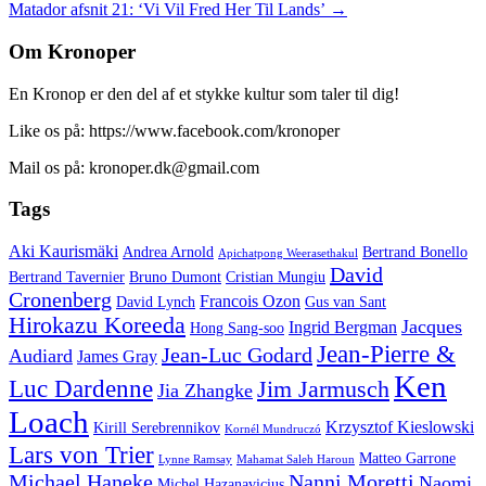
Matador afsnit 21: ‘Vi Vil Fred Her Til Lands’
→
Om Kronoper
En Kronop er den del af et stykke kultur som taler til dig!
Like os på: https://www.facebook.com/kronoper
Mail os på: kronoper.dk@gmail.com
Tags
Aki Kaurismäki
Andrea Arnold
Bertrand Bonello
Apichatpong Weerasethakul
David
Bertrand Tavernier
Bruno Dumont
Cristian Mungiu
Cronenberg
Francois Ozon
David Lynch
Gus van Sant
Hirokazu Koreeda
Jacques
Ingrid Bergman
Hong Sang-soo
Jean-Pierre &
Jean-Luc Godard
Audiard
James Gray
Ken
Luc Dardenne
Jim Jarmusch
Jia Zhangke
Loach
Krzysztof Kieslowski
Kirill Serebrennikov
Kornél Mundruczó
Lars von Trier
Matteo Garrone
Lynne Ramsay
Mahamat Saleh Haroun
Michael Haneke
Nanni Moretti
Naomi
Michel Hazanavicius