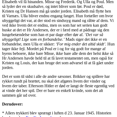
Elisabeth vil få hinanden. Misse og Frederik. Og Ulla og Poul. Men
så lyder der en skudsalve, og intet bliver som før. Poul er død,
Kristen og Dr Hansen må gå under jorden. Elisabeth må flytte hen
til Varnæs. Ulla bliver endnu engang fanget. Hun fortæller om hvor
uhyggeligt det var, at der stod en sindssyg mand og råbte af dem. Vi
ved ikke hvem det er endnu, men os som har set serien kan godt
huske at det er Hr Andersen, der er i færd med at pådrage sig den
lungebetændelse som han et par dage efter dør af. ‘
Det var så
uhyggeligt! Lige som en forbandelse.’
Mads siger det ikke er en
forbandelse, men Ulla er sikker:
‘For mig ender det altid skidt’.
Hun
tager ikke fejl. Mordet på Poul er i og for sig godt for mange af
byens beboere, ikke bare Misse, ikke bare alle dem der helst ikke så
Hr Andersen havde held til at få lavet testamentet om, men også for
Kristen og Louis, der kan bruge det som advarsel til at få gået under
jorden.
Det er som til sidst i alle de andre sæsoner. Brikker og spillere har
rykket rundt på brættet, nu skal det afgøres hvem der vinder og
hvem der taber. Eftersom Hitler er død er langt de fleste egentlig ved
at vinde det her spil. Der er bare en enkelt kvinde, som det alt
sammen går ud over.
Derudover:
* Allers trykkeri blev sprængt i luften d 23. Januar 1945. Historien