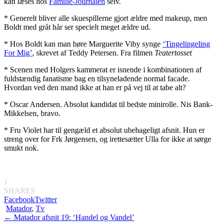
kan læses hos
Familie-Journalen
selv.
* Generelt bliver alle skuespillerne gjort ældre med makeup, men
Boldt med gråt hår ser specielt meget ældre ud.
* Hos Boldt kan man høre Marguerite Viby synge
‘Tingelingeling
For Mig’
, skrevet af Teddy Petersen. Fra filmen
Teatertosset
* Scenen med Holgers kammerat er isnende i kombinationen af
fuldstændig fanatisme bag en tilsyneladende normal facade.
Hvordan ved den mand ikke at han er på vej til at tabe alt?
* Oscar Andersen. Absolut kandidat til bedste minirolle. Nis Bank-
Mikkelsen, bravo.
* Fru Violet har til gengæld et absolut ubehageligt afsnit. Hun er
streng over for Frk Jørgensen, og irettesætter Ulla for ikke at sørge
smukt nok.
1
SHARES
Facebook
Twitter
Matador
,
Tv
Indlægsnavigation
←
Matador afsnit 19: ‘Handel og Vandel’