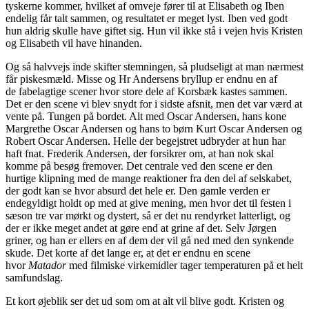
tyskerne kommer, hvilket af omveje fører til at Elisabeth og Iben
endelig får talt sammen, og resultatet er meget lyst. Iben ved godt
hun aldrig skulle have giftet sig. Hun vil ikke stå i vejen hvis Kristen
og Elisabeth vil have hinanden.
Og så halvvejs inde skifter stemningen, så pludseligt at man nærmest
får piskesmæld. Misse og Hr Andersens bryllup er endnu en af
de fabelagtige scener hvor store dele af Korsbæk kastes sammen.
Det er den scene vi blev snydt for i sidste afsnit, men det var værd at
vente på. Tungen på bordet. Alt med Oscar Andersen, hans kone
Margrethe Oscar Andersen og hans to børn Kurt Oscar Andersen og
Robert Oscar Andersen. Helle der begejstret udbryder at hun har
haft fnat. Frederik Andersen, der forsikrer om, at han nok skal
komme på besøg fremover. Det centrale ved den scene er den
hurtige klipning med de mange reaktioner fra den del af selskabet,
der godt kan se hvor absurd det hele er. Den gamle verden er
endegyldigt holdt op med at give mening, men hvor det til festen i
sæson tre var mørkt og dystert, så er det nu rendyrket latterligt, og
der er ikke meget andet at gøre end at grine af det. Selv Jørgen
griner, og han er ellers en af dem der vil gå ned med den synkende
skude. Det korte af det lange er, at det er endnu en scene
hvor
Matador
med filmiske virkemidler tager temperaturen på et helt
samfundslag.
Et kort øjeblik ser det ud som om at alt vil blive godt. Kristen og