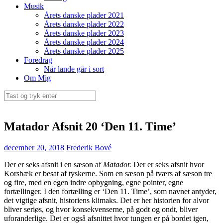
Musik
Årets danske plader 2021
Årets danske plader 2022
Årets danske plader 2023
Årets danske plader 2024
Årets danske plader 2025
Foredrag
Når lande går i sort
Om Mig
Søg
efter:
Matador Afsnit 20 ‘Den 11. Time’
december 20, 2018
Frederik Bové
Der er seks afsnit i en sæson af
Matador.
Der er seks afsnit hvor
Korsbæk er besat af tyskerne. Som en sæson på tværs af sæson tre
og fire, med en egen indre opbygning, egne pointer, egne
fortællinger. I den fortælling er ‘Den 11. Time’, som navnet antyder,
det vigtige afsnit, historiens klimaks. Det er her historien for alvor
bliver seriøs, og hvor konsekvenserne, på godt og ondt, bliver
uforanderlige. Det er også afsnittet hvor tungen er på bordet igen,