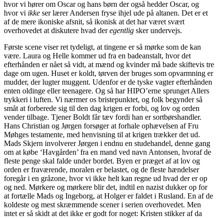
hvor vi hører om Oscar og hans børn der også hedder Oscar, og
hvor vi
ikke
ser lærer Andersen fryse ihjel ude på altanen. Det er et
af de mere ikoniske afsnit, så ikonisk at det har været svært
overhovedet at diskutere hvad der
egentlig
sker undervejs.
Første scene viser ret tydeligt, at tingene er så mørke som de kan
være. Laura og Helle kommer ud fra en badeanstalt, hvor det
efterhånden er nået så vidt, at mænd og kvinder må bade skiftevis tre
dage om ugen. Huset er koldt, tørven der bruges som opvarmning er
mudder, der lugter muggent. Udenfor er de tyske vagter efterhånden
enten oldinge eller teenagere. Og så har HIPO’erne sprunget Allers
trykkeri i luften. Vi nærmer os bristepunktet, og folk begynder så
småt at forberede sig til den dag krigen er forbi, og lov og orden
vender tilbage. Tjener Boldt får tæv fordi han er sortbørshandler.
Hans Christian og Jørgen forsøger at forhale ophævelsen af Fru
Møhges testamente, med henvisning til at krigen trækker det ud.
Mads Skjern involverer Jørgen i endnu en studehandel, denne gang
om at købe ‘Havgården’ fra en mand ved navn Antonsen, hvoraf de
fleste penge skal falde under bordet. Byen er præget af at lov og
orden er fraværende, moralen er belastet, og de fleste hændelser
foregår i en gråzone, hvor vi ikke helt kan regne ud hvad der er op
og ned. Mørkere og mørkere blir det, indtil en nazist dukker op for
at fortælle Mads og Ingeborg, at Holger er faldet i Rusland. En af de
koldeste og mest skræmmende scener i serien overhovedet. Men
intet er så skidt at det ikke er godt for noget: Kristen stikker af da